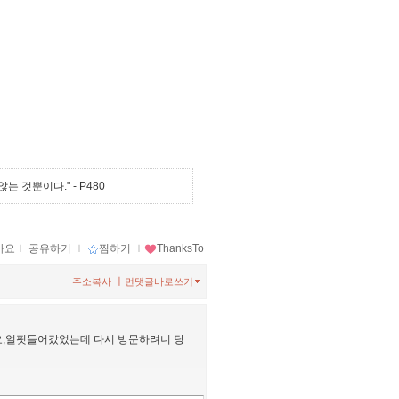
않는 것뿐이다."
- P480
아요
ｌ
공유하기
ｌ
찜하기
ｌ
ThanksTo
ㅣ
주소복사
먼댓글바로쓰기
,얼핏들어갔었는데 다시 방문하려니 당