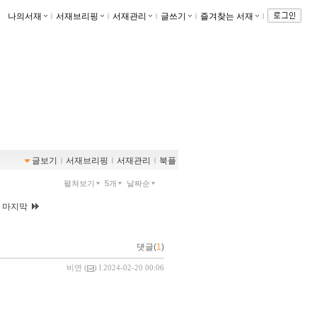
나의서재
ｌ
서재브리핑
ｌ
서재관리
ｌ
글쓰기
ｌ
즐겨찾는 서재
ｌ
글보기
ｌ
서재브리핑
ｌ
서재관리
ｌ
북플
펼쳐보기
5개
날짜순
|
마지막
댓글(
1
)
비연
(
) l 2024-02-20 00:06