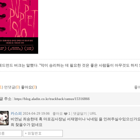
에드먼드 버크는 말했다. "악이 승리하는 데 필요한 것은 좋은 사람들이 아무것도 하지 
1
)
먼댓글(
0
)
좋아요(
3
)
좋
글 주소 :
https://blog.aladin.co.kr/trackback/camus/15316866
카스피
|
|
2024-04-29 19:06
좋아요
1
댓글달기
URL
비연님 죄송한데 혹 마포김사장님 서재명이나 닉네밈 을 인려주실수있으신가요
최 찾을수가 없네요