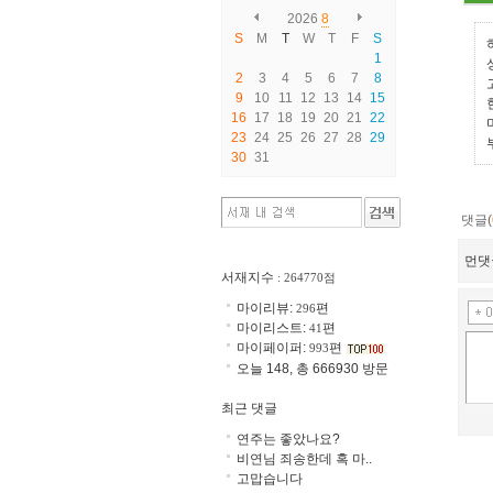
2026
8
S
M
T
W
T
F
S
1
2
3
4
5
6
7
8
9
10
11
12
13
14
15
16
17
18
19
20
21
22
23
24
25
26
27
28
29
30
31
댓글(
먼댓
서재지수
: 264770점
마이리뷰:
편
296
마이리스트:
편
41
마이페이퍼:
편
993
오늘 148, 총 666930 방문
최근 댓글
연주는 좋았나요?
비연님 죄송한데 혹 마..
고맙습니다