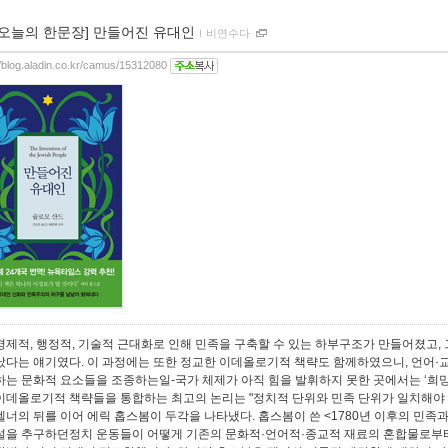
[오늘의 한문장] 만들어진 유대인
ｌ
비연수다
//blog.aladin.co.kr/camus/15312080
경제적, 행정적, 기술적 근대화로 인해 민족을 구축할 수 있는 하부구조가 만들어졌고,
났다는 얘기였다. 이 과정에는 또한 정교한 이데올로기적 책략도 함께하였으니, 언어·교
하는 문화적 요소들을 조종하는일-국가 체제가 아직 힘을 발휘하지 못한 곳에서는 ‘희망
이데올로기적 책략들을 통합하는 최고의 논리는 "정치적 단위와 민족 단위가 일치해야 
겔너의 뒤를 이어 에릭 홉스봄이 두각을 나타냈다. 홉스봄이 쓴 <1780년 이후의 민족
설을 추구하던정치 운동들이 어떻게 기존의 문화적·언어적·종교적 재료의 혼합물로부