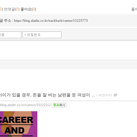
0
)
먼댓글(
0
)
좋아요(
4
)
좋
글 주소 :
https://blog.aladin.co.kr/trackback/camus/15225773
아이가 있을 경우, 돈을 잘 버는 남편을 둔 여성이 ...
ｌ
비연수다
//blog.aladin.co.kr/camus/15222112