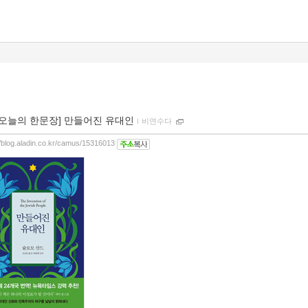
[오늘의 한문장] 만들어진 유대인
ｌ
비연수다
//blog.aladin.co.kr/camus/15316013