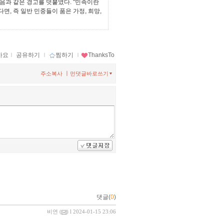
음과 같은 경고를 덧붙였다. "민족이란
, 즉 일반 민중들이 품은 가정, 희망,
아요
ｌ
공유하기
ｌ
찜하기
ｌ
ThanksTo
ㅣ
주소복사
먼댓글바로쓰기
댓글(
0
)
비연
(
) l 2024-01-15 23:06