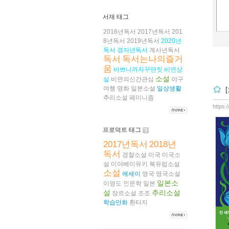
서재 태그
2016년독서
2017년독서
201
8년독서
2019년독서
2020년
독서
경자년독서
계사년독서
독서
독서는나의즐거
움
바쁘니까자꾸딴짓
비연상
소설
실
비연의신간관심
야구
여행
영화
일본소설
일상생활
추리소설
페미니즘
https:
프로덕트 태그
2017년독서
2018년
독서
경찰소설
미국
미국소
설
미야베미유키
북유럽소설
소설
에세이
영국
영국소설
일본소
이영도
인문학
일본
설
추리소설
장르소설
조조
학습만화
환타지