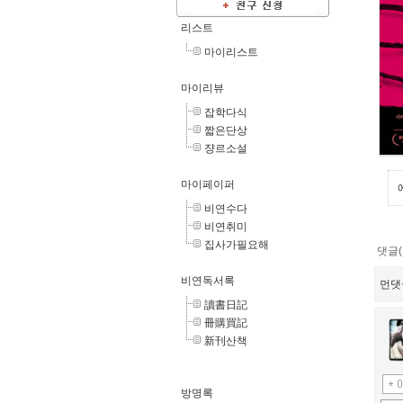
리스트
마이리스트
마이리뷰
잡학다식
짧은단상
쟝르소설
마이페이퍼
비연수다
비연취미
집사가필요해
댓글(
비연독서록
먼댓
讀書日記
冊購買記
新刊산책
방명록