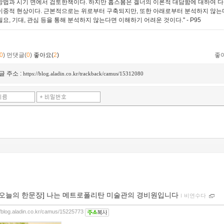
방법과 시기 면에서 검토한책이다. 하지만 홉스봄은 겔너의 이론적 대담함에 대하여 다
이중적 현상이다. 근본적으로는 위로부터 구축되지만, 또한 아래로부터 분석하지 않는다면
필요, 기대, 관심 등을 통해 분석하지 않는다면 이해하기 어려운 것이다."
- P95
0
)
먼댓글(
0
)
좋아요(
2
)
좋
글 주소 :
https://blog.aladin.co.kr/trackback/camus/15312080
[오늘의 한문장] 나는 메트로폴리탄 미술관의 경비원입니다
ｌ
비연수다
//blog.aladin.co.kr/camus/15225773