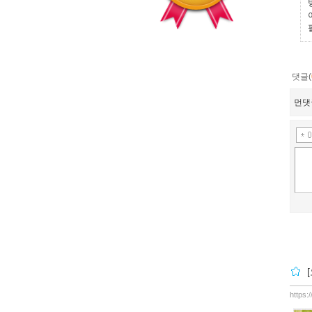
댓글(
먼댓
https: