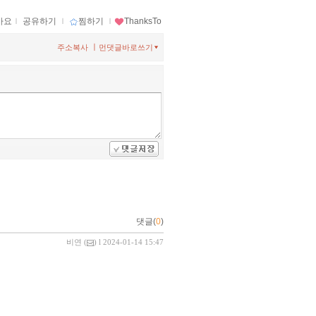
아요
ｌ
공유하기
ｌ
찜하기
ｌ
ThanksTo
ㅣ
주소복사
먼댓글바로쓰기
댓글(
0
)
비연
(
) l 2024-01-14 15:47