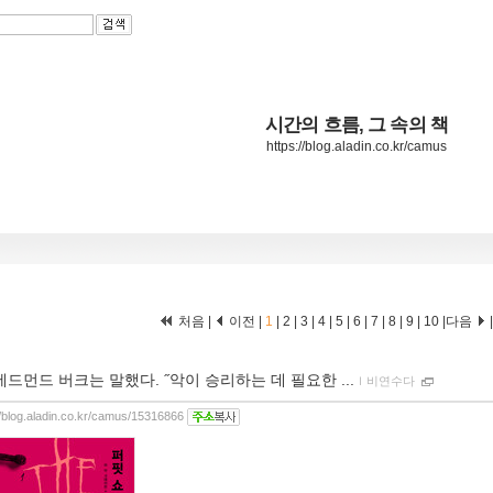
시간의 흐름, 그 속의 책
https://blog.aladin.co.kr/camus
처음 |
이전 |
1
|
2
|
3
|
4
|
5
|
6
|
7
|
8
|
9
|
10
|
다음
에드먼드 버크는 말했다. ˝악이 승리하는 데 필요한 ...
ｌ
비연수다
//blog.aladin.co.kr/camus/15316866