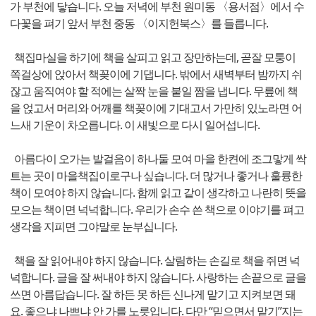
가 부천에 닿습니다. 오늘 저녁에 부천 원미동 〈용서점〉에서 수
다꽃을 펴기 앞서 부천 중동 〈이지헌북스〉를 들릅니다.
책집마실을 하기에 책을 살피고 읽고 장만하는데, 곧잘 모퉁이
쪽걸상에 앉아서 책꽂이에 기댑니다. 밖에서 새벽부터 밤까지 쉬
잖고 움직여야 할 적에는 살짝 눈을 붙일 짬을 냅니다. 무릎에 책
을 얹고서 머리와 어깨를 책꽂이에 기대고서 가만히 있노라면 어
느새 기운이 차오릅니다. 이 새빛으로 다시 일어섭니다.
아름다이 오가는 발걸음이 하나둘 모여 마을 한켠에 조그맣게 싹
트는 곳이 마을책집이로구나 싶습니다. 더 많거나 좋거나 훌륭한
책이 모여야 하지 않습니다. 함께 읽고 같이 생각하고 나란히 뜻을
모으는 책이면 넉넉합니다. 우리가 손수 쓴 책으로 이야기를 펴고
생각을 지피면 그야말로 눈부십니다.
책을 잘 읽어내야 하지 않습니다. 살림하는 손길로 책을 쥐면 넉
넉합니다. 글을 잘 써내야 하지 않습니다. 사랑하는 손끝으로 글을
쓰면 아름답습니다. 잘 하든 못 하든 신나게 맡기고 지켜보면 돼
요. 좋으냐 나쁘냐 안 가를 노릇입니다. 다만 “믿으면서 맡기”지는