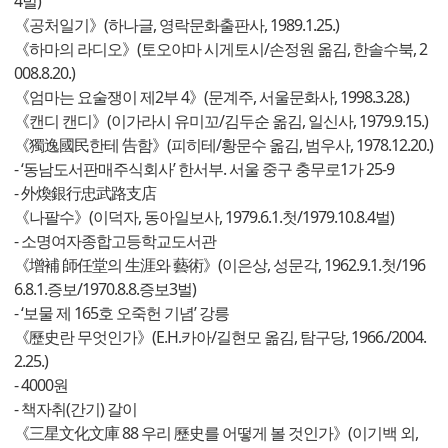
4벌)
《공처일기》(하나글, 영락문화출판사, 1989.1.25.)
《하마의 라디오》(토오야마 시게토시/손정원 옮김, 한솔수북, 2
008.8.20.)
《엄마는 요술쟁이 제2부 4》(문계주, 서울문화사, 1998.3.28.)
《캔디 캔디》(이가라시 유미꼬/김두순 옮김, 일신사, 1979.9.15.)
《獨逸國民한테 告함》(피히테/황문수 옮김, 범우사, 1978.12.20.)
- ‘동남도서판매주식회사’ 한서부. 서울 중구 충무로1가 25-9
- 外煥銀行忠武路支店
《나팔수》(이덕자, 동아일보사, 1979.6.1.첫/1979.10.8.4벌)
- 소명여자종합고등학교도서관
《增補 師任堂의 生涯와 藝術》(이은상, 성문각, 1962.9.1.첫/196
6.8.1.증보/1970.8.8.증보3벌)
- ‘보물 제 165호 오죽헌 기념’ 강릉
《歷史란 무엇인가》(E.H.카아/길현모 옮김, 탐구당, 1966./2004.
2.25.)
- 4000원
- 책자취(간기) 갈이
《三星文化文庫 88 우리 歷史를 어떻게 볼 것인가》(이기백 외,