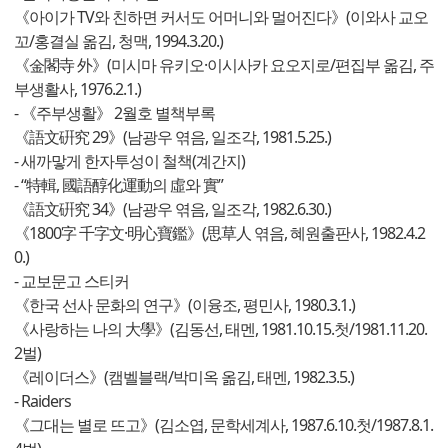
《아이가 TV와 친하면 커서도 어머니와 멀어진다》(이와사 교오
꼬/홍결실 옮김, 청맥, 1994.3.20.)
《金閣寺 外》(미시마 유키오·이시사카 요오지로/편집부 옮김, 주
부생활사, 1976.2.1.)
- 《주부생활》 2월호 별책부록
《語文硏究 29》(남광우 엮음, 일조각, 1981.5.25.)
- 새까맣게 한자투성이 철책(계간지)
- “特輯, 國語醇化運動의 虛와 實”
《語文硏究 34》(남광우 엮음, 일조각, 1982.6.30.)
《1800字 千字文·明心寶鑑》(思草人 엮음, 혜원출판사, 1982.4.2
0.)
- 교보문고 스티커
《한국 선사 문화의 연구》(이융조, 평민사, 1980.3.1.)
《사랑하는 나의 大學》(김동선, 태멘, 1981.10.15.첫/1981.11.20.
2벌)
《레이더스》(캠벨블랙/박미옥 옮김, 태멘, 1982.3.5.)
- Raiders
《그대는 별로 뜨고》(김소엽, 문학세계사, 1987.6.10.첫/1987.8.1.