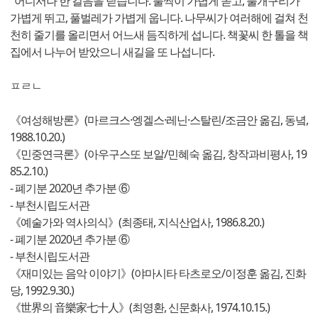
어디서나 한 걸음을 딛습니다. 풀싹이 가볍게 돋고, 풀개구리가
가볍게 뛰고, 풀벌레가 가볍게 웁니다. 나무씨가 여러해에 걸쳐 천
천히 줄기를 올리면서 어느새 듬직하게 섭니다. 책꽃씨 한 톨을 책
집에서 나누어 받았으니 새길을 또 나섭니다.
ㅍㄹㄴ
《여성해방론》(마르크스·엥겔스·레닌·스탈린/조금안 옮김, 동녘,
1988.10.20.)
《민중연극론》(아우구스또 보알/민혜숙 옮김, 창작과비평사, 19
85.2.10.)
- 폐기분 2020년 추가분 ⑥
- 부천시립도서관
《예술가와 역사의식》(최종태, 지식산업사, 1986.8.20.)
- 폐기분 2020년 추가분 ⑥
- 부천시립도서관
《재미있는 음악 이야기》(야마시타 타츠로오/이정훈 옮김, 진화
당, 1992.9.30.)
《世界의 音樂家七十人》(최영환, 신문화사, 1974.10.15.)