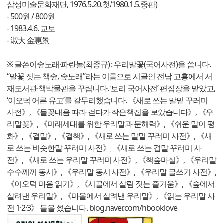
삼성미술문화재단, 1976.5.20.첫/1980.1.5.중판)
- 500원 / 800원
- 1983.4.6. 교보
- 淑大 金惠景
※ 글쓴이숲노래·파란놀(최종규) : 우리말꽃(국어사전)을 씁니다.
“말꽃 짓는 책숲, 숲노래”라는 이름으로 시골인 전남 고흥에서 서
재도서관·책박물관을 꾸립니다. ‘보리 국어사전’ 편집장을 맡았고,
‘이오덕 어른 유고’를 갈무리했습니다. 《새로 쓰는 말밑 꾸러미
사전》, 《들꽃내음 따라 걷다가 작은책집을 보았습니다》, 《우
리말꽃》, 《미래세대를 위한 우리말과 문해력》, 《쉬운 말이 평
화》, 《곁말》, 《곁책》, 《새로 쓰는 말밑 꾸러미 사전》, 《새
로 쓰는 비슷한말 꾸러미 사전》, 《새로 쓰는 겹말 꾸러미 사
전》, 《새로 쓰는 우리말 꾸러미 사전》, 《책숲마실》, 《우리말
수수께끼 동시》, 《우리말 동시 사전》, 《우리말 글쓰기 사전》,
《이오덕 마음 읽기》, 《시골에서 살림 짓는 즐거움》, 《숲에서
살려낸 우리말》, 《마을에서 살려낸 우리말》, 《읽는 우리말 사
전 1·2·3》 들을 썼습니다. blog.naver.com/hbooklove