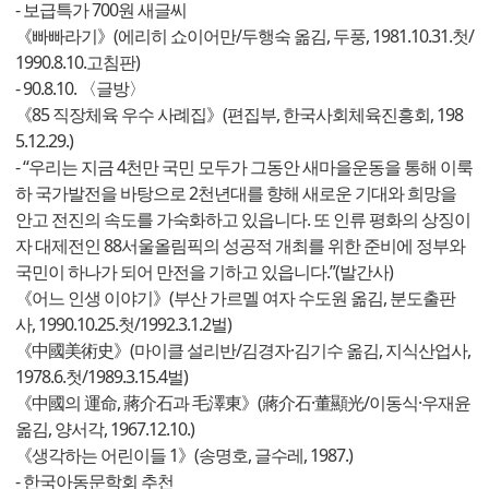
- 보급특가 700원 새글씨
《빠빠라기》(에리히 쇼이어만/두행숙 옮김, 두풍, 1981.10.31.첫/
1990.8.10.고침판)
- 90.8.10. 〈글방〉
《85 직장체육 우수 사례집》(편집부, 한국사회체육진흥회, 198
5.12.29.)
- “우리는 지금 4천만 국민 모두가 그동안 새마을운동을 통해 이룩
하 국가발전을 바탕으로 2천년대를 향해 새로운 기대와 희망을
안고 전진의 속도를 가숙화하고 있읍니다. 또 인류 평화의 상징이
자 대제전인 88서울올림픽의 성공적 개최를 위한 준비에 정부와
국민이 하나가 되어 만전을 기하고 있읍니다.”(발간사)
《어느 인생 이야기》(부산 가르멜 여자 수도원 옮김, 분도출판
사, 1990.10.25.첫/1992.3.1.2벌)
《中國美術史》(마이클 설리반/김경자·김기수 옮김, 지식산업사,
1978.6.첫/1989.3.15.4벌)
《中國의 運命, 蔣介石과 毛澤東》(蔣介石·董顯光/이동식·우재윤
옮김, 양서각, 1967.12.10.)
《생각하는 어린이들 1》(송명호, 글수레, 1987.)
- 한국아동문학회 추천