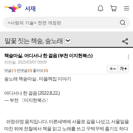
말꽃 짓는 책숲, 숲노래
책숲마실. 어디서나 한 걸음 (부천 이지헌북스)
메뉴
파란놀 2025/03/07 09:09
1
0
6
댓글 (
)
먼댓글 (
)
좋아요 (
)
숲노래 책숲마실 . 마을책집 이야기
어디서나 한 걸음 (2022.8.22.)
― 부천 〈이지헌북스〉
쉬멍쉬멍 움직입니다. 이른새벽에 서울로 길을 나섰고, 서울일을
마친 뒤에 전철에서 책을 읽고 노래를 쓰고 꾸벅꾸벅 졸기도 하다