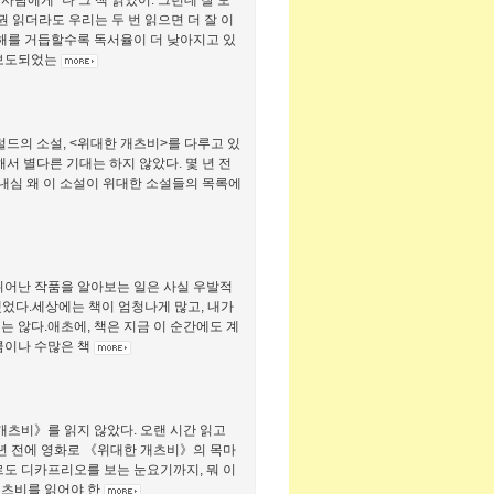
사람에게 "나 그 책 읽었어. 그런데 잘 모
권 읽더라도 우리는 두 번 읽으면 더 잘 이
 해를 거듭할수록 독서율이 더 낮아지고 있
 보도되었는
드의 소설, <위대한 개츠비>를 다루고 있
서 별다른 기대는 하지 않았다. 몇 년 전
 내심 왜 이 소설이 위대한 소설들의 목록에
뛰어난 작품을 알아보는 일은 사실 우발적
 했었다.세상에는 책이 엄청나게 많고, 내가
 않다.애초에, 책은 지금 이 순간에도 계
큼이나 수많은 책
개츠비》를 읽지 않았다. 오랜 시간 읽고
 년 전에 영화로 《위대한 개츠비》의 목마
르도 디카프리오를 보는 눈요기까지, 뭐 이
 개츠비를 읽어야 한