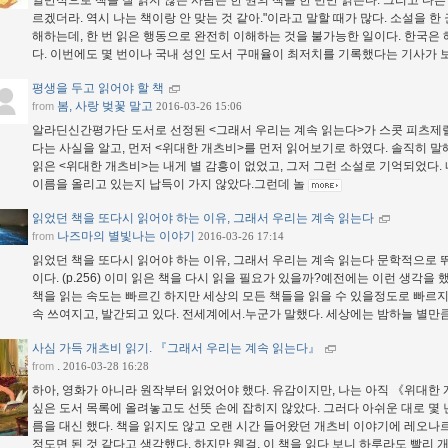
일반적으로 책을 잘 읽지 않는 사람은 한 권의 책을 한 번만 읽는다. 그리고 다른 
르겠더라. 역시 나는 책이랑 안 맞는 것 같아."이라고 말할 때가 많다. 소설을 한 
해하는데, 한 번 읽은 행동으로 완전히 이해하는 것을 불가능한 일이다. 한국은
다. 이번에도 몇 번이나 국내 성인 도서 구매율이 최저치를 기록했다는 기사가
평생을 두고 읽어야 할 책
봄, 사랑 벚꽃 말고
from
2016-03-26 15:06
알라딘신간평가단 도서로 선정된 <그래서 우리는 계속 읽는다>가 스콧 피츠제럴
다는 사실을 알고, 먼저 <위대한 개츠비>를 먼저 읽어보기로 하였다. 솔직히 말해
읽은 <위대한 개츠비>는 내게 별 감흥이 없었고, 그저 그런 소설로 기억되었다.
이름을 올리고 있는지 납득이 가지 않았다.그런데 놀
읽었던 책을 또다시 읽어야 하는 이유, 그래서 우리는 계속 읽는다
나즈마의 별빛나는 이야기
from
2016-03-26 17:14
읽었던 책을 또다시 읽어야 하는 이유, 그래서 우리는 계속 읽는다 문학적으로 
이다. (p.256) 이미 읽은 책을 다시 읽을 필요가 있을까?예전에는 이런 생각을
책을 읽는 속도는 빠르긴 하지만 세상의 모든 책들을 읽을 수 있을정도로 빠르지는
속 쓰여지고, 발간되고 있다. 전세계에서.누군가 말했다. 세상에는 밤하늘 별만
사심 가득 개츠비 읽기. 『그래서 우리는 계속 읽는다』
.
from
2016-03-28 16:28
하아, 영화가 아니라 원작부터 읽었어야 했다. 유감이지만, 나는 아직 《위대한 
싶은 도서 목록에 올려놓고도 선뜻 손에 잡히지 않았다. 그러다 아쉬운 대로 몇
름을 대신 했다. 책을 읽지도 않고 오랜 시간 들어왔던 개츠비 이야기에 레오나
정도면 된 것 같다고 생각했다. 하지만 웬걸, 이 책을 읽다 보니 하루라도 빨리