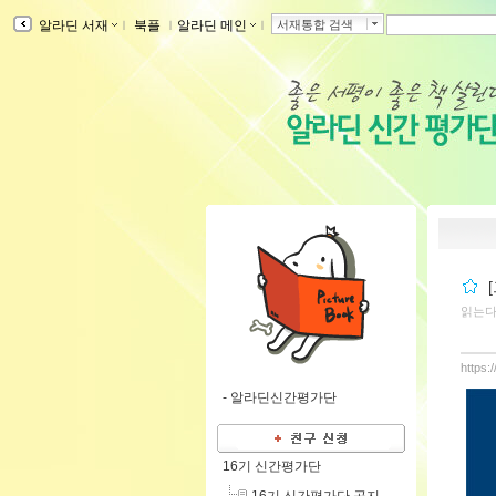
알라딘 서재
ｌ
북플
ｌ
알라딘 메인
ｌ
서재통합 검색
읽는
https:
-
알라딘신간평가단
16기 신간평가단