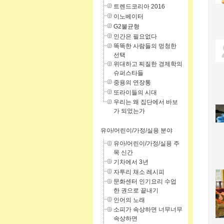
트렌드코리아 2016
이노베이터
G2불균형
인간은 필요없다
똑똑한 사람들의 멍청한
선택
위대하고 찌질한 경제학의
슈퍼스타들
중용의 연장통
또라이들의 시대
우리는 왜 집단에서 바보
가 되었는가
유아/어린이/가정/실용 분야
유아/어린이/가정/실용 주
목 신간
기차에서 3년
자투리 채소 레시피
문화센터 인기요리 수업
한 권으로 끝내기
인어의 노래
소피가 속상하면 너무너무
속상하면