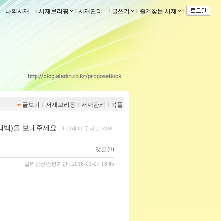
나의서재
ｌ
서재브리핑
ｌ
서재관리
ｌ
글쓰기
ｌ
즐겨찾는 서재
ｌ
글보기
ｌ
서재브리핑
ｌ
서재관리
ｌ
북플
트랙백)을 보내주세요.
ｌ
그래서 우리는 계속
댓글(
0
)
알라딘신간평가단
l 2016-03-07 18:05