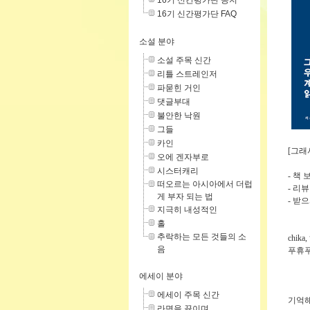
16기 신간평가단 공지
16기 신간평가단 FAQ
소설 분야
소설 주목 신간
리틀 스트레인저
파묻힌 거인
댓글부대
불안한 낙원
그들
카인
[그래
오에 겐자부로
시스터캐리
- 책 
떠오르는 아시아에서 더럽
- 리뷰
게 부자 되는 법
- 받
지극히 내성적인
홀
추락하는 모든 것들의 소
chik
음
푸휴푸
에세이 분야
에세이 주목 신간
기억
라면을 끓이며