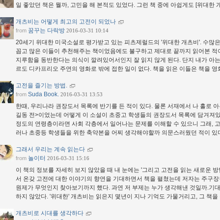
일 좋았던 책은 뭘까, 고민을 해 본적도 있었다. 그런 책 중에 아쉽게도 [위대한 
개츠비는 어떻게 최고의 고전이 되었나
꿈꾸는 다락방
from
2016-03-31 10:14
20세기 위대한 미국소설로 평가받고 있는 피츠제럴드의 '위대한 개츠비'. 수많
꼽고 많은 이들이 추천해주는 책이었음에도 불구하고 제대로 끝까지 읽어본 적이 
지루함을 동반한다는 의식이 깔려있어서인지 잘 읽지 않게 된다. 단지 내가 아는 
르도 디카프리오 주연의 영화로 밖에 접한 일이 없다. 책을 읽은 이들은 책을 
고전을 즐기는 방법.
Suda Book.
from
2016-03-31 13:53
한때, 우리나라 권장도서 목록에 반기를 든 적이 있다. 물론 서재에서 나 홀로 아
길동 전>이었는데 어떻게 이 소설이 초중고 학생들의 권장도서 목록에 담겨져있
정도의 연령층이라면 사회 각층에서 일어나는 문제를 이해할 수 있으니 그래, 고
러나 초중등 학생들을 위한 축약본을 어찌 생각해야할까 의문스러웠던 적이 있
그래서 우리는 계속 읽는다
놀이터
from
2016-03-31 15:16
이 책의 정보를 자세히 보지 않았을 때 내 눈에는 '그리고 고전을 읽는 새로운 
서 온갖 고전에 대한 이야기의 향연을 기대하면서 책을 펼쳤는데 저자는 주구장
원제가 무엇인지 찾아보기까지 했다. 과연 저 부제는 누가 생각해낸 것일까.기대
하지 않았다. '위대한' 개츠비는 읽은지 몇년이 지나 기억도 가물거리고, 그 책
개츠비로 시대를 생각하다