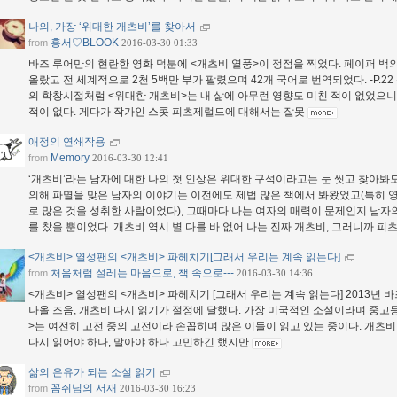
나의, 가장 ‘위대한 개츠비’를 찾아서
홍서♡BLOOK
from
2016-03-30 01:33
바즈 루어만의 현란한 영화 덕분에 <개츠비 열풍>이 정점을 찍었다. 페이퍼 백
올랐고 전 세계적으로 2천 5백만 부가 팔렸으며 42개 국어로 번역되었다. -P.2
의 학창시절처럼 <위대한 개츠비>는 내 삶에 아무런 영향도 미친 적이 없었으니까.
적이 없다. 게다가 작가인 스콧 피츠제럴드에 대해서는 잘못
애정의 연쇄작용
Memory
from
2016-03-30 12:41
‘개츠비’라는 남자에 대한 나의 첫 인상은 위대한 구석이라고는 눈 씻고 찾아봐도
의해 파멸을 맞은 남자의 이야기는 이전에도 제법 많은 책에서 봐왔었고(특히 영
로 많은 것을 성취한 사람이었다), 그때마다 나는 여자의 매력이 문제인지 남자
를 찼을 뿐이었다. 개츠비 역시 별 다를 바 없어 나는 진짜 개츠비, 그러니까 
<개츠비> 열성팬의 <개츠비> 파헤치기[그래서 우리는 계속 읽는다]
처음처럼 설레는 마음으로, 책 속으로---
from
2016-03-30 14:36
<개츠비> 열성팬의 <개츠비> 파헤치기 [그래서 우리는 계속 읽는다] 2013년 
나올 즈음, 개츠비 다시 읽기가 절정에 달했다. 가장 미국적인 소설이라며 중고
>는 여전히 고전 중의 고전이라 손꼽히며 많은 이들이 읽고 있는 중이다. 개츠비
다시 읽어야 하나, 말아야 하나 고민하긴 했지만
삶의 은유가 되는 소설 읽기
꼼쥐님의 서재
from
2016-03-30 16:23