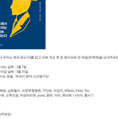
서 우리는 계속 읽는다]를 읽고 리뷰 작성 후 본 페이퍼에 먼 댓글(트랙백)을 보내주세
보내는 날짜 : 3월 7일
 마감 날짜 : 3월 31일
으시는 분들 : 에세이 분야 신간평가단
a, 해밀, 남희돌이, 의정부짱짱맨, 구단씨, 자성지, Mikuru, Parky, Toy,
퓨, 오후즈음, 까망머리앤, puriul, 꼼쥐, 아라, 해피북, 나즈마, 홍서♡
해주세요!