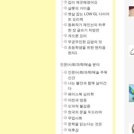
집이 깨끗해졌어요
샬롯의 거미줄
뱃살 잡는 LOW GL 다이어
트 요리책
동화작가 채인선의 하루
한 장 글쓰기 처방전
게으른 요리
무궁무진한 김밥의 맛
초등학생을 위한 맨처음
한자1
인문/사회/과학/예술 분야
인문/사회/과학/예술 주목
신간
나는 불안과 함께 살아간
다
페이스북 심리학
야전과 영원
도덕적 불감증
천국의 문을 두드리며
무업사회
문학을 읽는다는 것은
덕후감