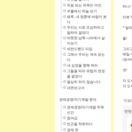
처음 보는 유목민 여인
하나!
우물에서 하늘 보기
페루, 내 영혼에 바람이 분
리뷰 
다
우리는 서로 조심하라고
* 알
말하며 걸었다
따뜻한 남쪽 나라에서 살
둘!
아보기
세컨드핸드 타임
그리고
메일 
그래서 우리는 계속 읽는
(잊어버
다
내 심장을 향해 쏴라
셋!
그들을 따라 유럽의 변경
을 걸었다
각 도
열심히 하지 않습니다
각 도
내면보고서
경제경영/자기계발 분야
댓글(
경제경영/자기계발 주목
먼댓
신간
참여감
빈곤을 착취하다
경제 ⓔ