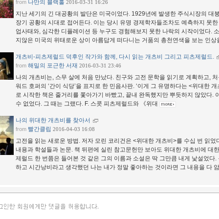
나만의 블랙홀
from
2016-03-31 16:26
지난 세기의 긴 대공황의 발단은 미국이었다. 1929년에 발생한 주식시장의 
장기 공황의 시대로 접어든다. 이는 당시 유명 경제학자들조차도 예측하지 못한
업사태와, 심각한 디플레이션 등 누구도 경험해보지 못한 나락의 시작이었다. 소
지않은 미국의 위태로운 상이 아름답게 떠다니는 거품의 총천연색을 보는 인상을
개츠비-피츠제럴드 덕후인 작가와 함께, 다시 읽는 개츠비 그리고 피츠제럴드.
해밀의 포근한 서재
from
2016-03-31 23:46
나의 개츠비는, 스무 살에 처음 만났다. 친구와 고전 문학을 읽기로 계획하고, 처
워드 호퍼의 ‘간이 식당’을 표지로 한 민음사판. ‘이게 그 유명하다는 <위대한 개
로 시작한 책은 줄거리를 쫓아가기 바빴고, 끝내 완독했지만 뿌듯하지 않았다. 
수 없었다. 그 때는 그랬다. F. 스콧 피츠제럴드와 《위대
나의 위대한 개츠비를 찾아서
빨간클립
from
2016-04-03 16:08
고전을 읽는 새로운 방법. 저자 모린 코리건은 <위대한 개츠비>를 수십 번 읽었
내용과 학설들과 논문. 책 뒤편에 실린 참고문헌만 보아도 위대한 개츠비에 대한 
제럴드 한 번쯤은 들어본 것 같은 그의 이름과 소설은 딱 그만큼 내게 낯설었다.
하고 시간낭비라고 생각했던 나는 내가 정말 좋아하는 것이라면 그 내용을 다 