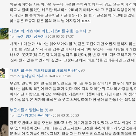
책을 좋아하는 사람이라면 누구나 아련한 추억과 함께 다시 읽고 싶은 책이 적어
학교 시절에 읽었던 헤르만 헤세의 <수레바퀴 아래서>나 그 무렵의 학생들에게 
>, 대입시를 준비하는 고등학교 시절에 읽게 되는 한국 단편문학과 그때 읽었던 
꽃> 등은 요즘과 같은 봄의 어느 날 아지랑이
개츠비의, 개츠비에 의한, 개츠비를 위한! 분석서
웃기 밝기 꿈꾸기:)
from
2016-03-30 17:37
내게 <위대한 개츠비>는 읽어보아야 할 것 같은 고전이지만 어쩐지 끌리지 않는
래 한 번 읽었고, 역시나 큰 감흥 없이 다시 제자리에 두었다. 나는 사람들이 
해하지 못했고(왜 그런지 찾아볼 생각도 없었다), 몇 년 후 무려 디카프리오가 
'진짜 뭔가 있는 책인가봐' 싶었다. 그렇다고 해서 바로 책을 집어든다면 그건 
개츠비를 통해 피츠제럴드를 새롭게 만났다.
자성지님의 서재
from
2016-03-30 22:48
우연한 만남이 쌓이면 필연한 인연으로 이어질 수 있는 삶에서 이별 뒤의 재회는
적하는 심리적 격전에 빠져들 때가 있다. 데이지와 재회한 뒤 그녀의 사랑을 얻
이지러진 사랑으로 여겼던 <<위대한 개츠비>> 작품에 대한 재평가로 미처 생각
번 이상을 읽은 저자의 해석은 스콧 피츠제럴드에 대한 생애를 관통하는 궤적
누군가를 사랑한다는 것
그대의 窓에 속삭이다
from
2016-03-31 00:53
간혹 주변에서 책을 추천해 달라고 하면 머뭇거릴 때가 있었다. 서로의 취향이 
수 없기 때문이었다. 그럴 때는 신간 도서보다 고전을 추천해 줄때가 많았었는데
분 러시아 작가들이었다. 그러지 않을 때는 대부분 베스트셀러들 중에 마음에 드