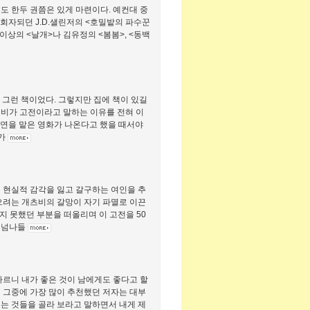
도 한두 권쯤은 있게 마련이다. 예컨대 중
회자되던 J.D.샐린저의 <호밀밭의 파수꾼
이상의 <날개>나 김유정의 <봄봄>, <동백
 그런 책이었다. 그렇지만 집에 책이 있길
개츠비가 고전이라고 말하는 이유를 전혀 이
주연을 맡은 영화가 나온다고 했을 때서야
내가
 현실적 감각을 잃고 갈구하는 여인을 추
으려는 개츠비의 갈망이 자기 파멸로 이끈
지 못했던 부분을 떠올리며 이 고전을 50
을 넘나들
다르니 내가 좋은 것이 남에게도 좋다고 할
 그중에 가장 많이 추천했던 저자는 대부
는 것들을 골라 보라고 말하면서 내게 제