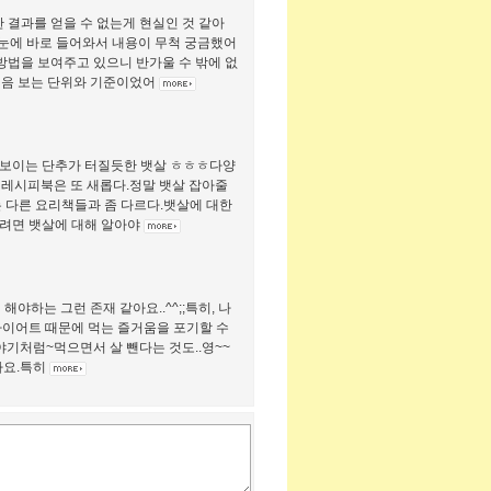
결과를 얻을 수 없는게 현실인 것 같아
한눈에 바로 들어와서 내용이 무척 궁금했어
방법을 보여주고 있으니 반가울 수 밖에 없
 처음 보는 단위와 기준이었어
로 보이는 단추가 터질듯한 뱃살 ㅎㅎㅎ다양
 레시피북은 또 새롭다.정말 뱃살 잡아줄
는 다른 요리책들과 좀 다르다.뱃살에 대한
으려면 뱃살에 대해 알아야
야하는 그런 존재 같아요..^^;;특히, 나
 다이어트 때문에 먹는 즐거움을 포기할 수
야기처럼~먹으면서 살 뺀다는 것도..영~~
아요.특히