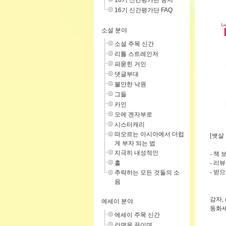
16기 신간평가단 공지
16기 신간평가단 FAQ
소설 분야
소설 주목 신간
리틀 스트레인저
파묻힌 거인
댓글부대
불안한 낙원
그들
카인
오에 겐자부로
시스터캐리
떠오르는 아시아에서 더럽
[
뱃살 
게 부자 되는 법
지극히 내성적인
- 책 
홀
- 리뷰
- 받
추락하는 모든 것들의 소
음
감자,
에세이 분야
동화세
에세이 주목 신간
라면을 끓이며