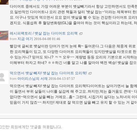
다이어트 중에서도 가장 어려운 부분이 뱃살빼기라서 항상 고민하면서도 만족한 
요.일반적인 다이어트나 요리 관련 책들과 달리 '뱃살 잡는~'이라는 제목부터 
요. 더구나 맛있게 먹으면서 요요 없이 뱃살을 뺄 수 있는 건강한 다이어트 요리
겠지요. 식품섭취 후 혈당변화량(GL)을 줄여야 하는 것이 핵심이라고 하는데,
레시피팩토리 / 뱃살 잡는 다이어트 요리책
지금 여기
from
2016-04-08 01:46
빨강색 글씨로 뱃살이란 단어가 먼저 눈에 확~ 들어온다.그 다음은 체중계 위
한 요리책들이 있고, 또 다양한 다이어트 요리책들이 있지만뱃살을 타겟으로 한
수 있는거니? 믿어도 되니? ㅋㅋ 오우~~ 계량법 등등 요리의 기본으로 시작하
이해부터 하자고 하네? ㅎㅎ하긴 너를 알고 나를 알아야 백전 백승! 뱃살을 잡
먹으면서 뱃살 빼자! 뱃살 잡는 다이어트 요리책!
아이리스님의 서재
from
2016-04-13 07:57
먹으면서 뱃살 빼자! 뱃살 잡는 다이어트 요리책!다이어트는 살아가면서 늘 함께 해
이 들면서 부위 살들이 나이를 실감케 해 주고요..하지만,먹는 즐거움도 큰데~
없다면~먹으면서 살을 빼는 거에요...흠~ 그런데, 시집가지 싫다는 노처녀의 이
믿음이 가지 않죠~~.하지만! 제대로 잘 먹으면 살을 빼고 유지 할 수 있는 거 같