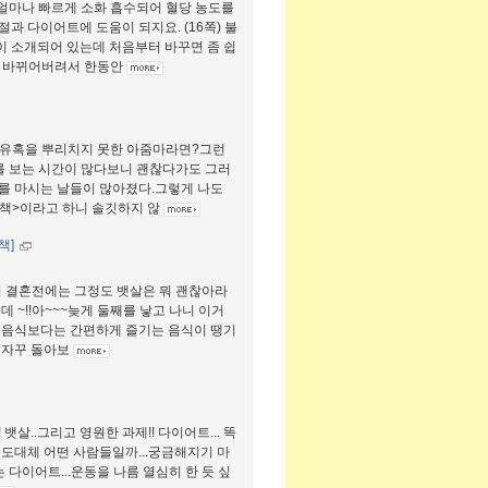
 얼마나 빠르게 소화 흡수되어 혈당 농도를
과 다이어트에 도움이 되지요. (16쪽) 불
이 소개되어 있는데 처음부터 바꾸면 좀 쉽
이 바뀌어버려서 한동안
 유혹을 뿌리치지 못한 아줌마라면?그런
를 보는 시간이 많다보니 괜찮다가도 그러
를 마시는 날들이 많아졌다.그렇게 나도
리책>이라고 하니 솔깃하지 않
책]
리 결혼전에는 그정도 뱃살은 뭐 괜찮아라
 ~!!아~~~늦게 둘째를 낳고 나니 이거
 음식보다는 간편하게 즐기는 음식이 땡기
 자꾸 돌아보
뱃살..그리고 영원한 과제!! 다이어트... 똑
 도대체 어떤 사람들일까...궁금해지기 마
 다이어트...운동을 나름 열심히 한 듯 싶