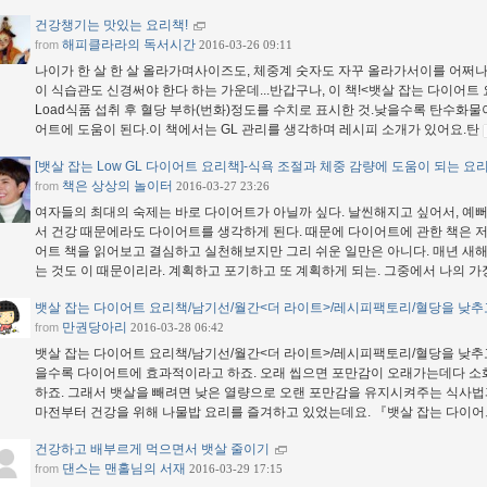
건강챙기는 맛있는 요리책!
해피클라라의 독서시간
from
2016-03-26 09:11
나이가 한 살 한 살 올라가며사이즈도, 체중계 숫자도 자꾸 올라가서이를 어쩌나 
이 식습관도 신경써야 한다 하는 가운데...반갑구나, 이 책!<뱃살 잡는 다이어트 요리
Load식품 섭취 후 혈당 부하(번화)정도를 수치로 표시한 것.낮을수록 탄수화
어트에 도움이 된다.이 책에서는 GL 관리를 생각하며 레시피 소개가 있어요.탄
[뱃살 잡는 Low GL 다이어트 요리책]-식욕 조절과 체중 감량에 도움이 되는 요
책은 상상의 놀이터
from
2016-03-27 23:26
여자들의 최대의 숙제는 바로 다이어트가 아닐까 싶다. 날씬해지고 싶어서, 예
서 건강 때문에라도 다이어트를 생각하게 된다. 때문에 다이어트에 관한 책은 저
어트 책을 읽어보고 결심하고 실천해보지만 그리 쉬운 일만은 아니다. 매년 새
는 것도 이 때문이리라. 계획하고 포기하고 또 계획하게 되는. 그중에서 나의 
뱃살 잡는 다이어트 요리책/남기선/월간<더 라이트>/레시피팩토리/혈당을 낮추
만권당아리
from
2016-03-28 06:42
뱃살 잡는 다이어트 요리책/남기선/월간<더 라이트>/레시피팩토리/혈당을 낮추
을수록 다이어트에 효과적이라고 하죠. 오래 씹으면 포만감이 오래가는데다 소화
하죠. 그래서 뱃살을 빼려면 낮은 열량으로 오랜 포만감을 유지시켜주는 식사법
마전부터 건강을 위해 나물밥 요리를 즐겨하고 있었는데요. 『뱃살 잡는 다이
건강하고 배부르게 먹으면서 뱃살 줄이기
댄스는 맨홀님의 서재
from
2016-03-29 17:15