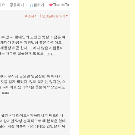
아요
ｌ
공유하기
ｌ
찜하기
ｌ
ThanksTo
ㅣ
주소복사
먼댓글바로쓰기
수 있다. 현대인의 고민인 뱃살과 젊은 여
 게다가 가끔은 자연밥상 혹은 다이어트
재등장 하곤 한다. 그러나 많은 사람들이
우리는 대부분 잘못된 방법으로
이다. 무작정 굶으면 얼굴살만 쏙 빠져서
을 알게 되었다. 많이 먹지는 않지만, 스
잡는 다이어트 요리책>은 충분히 먹으면서도
기
& 월간 <더 라이트> 지음레시피 팩토리나
달고 살지만 막상 본격적으로 해 본적은 없네
출의 계절 여름이 걱정되네요.입맛은 더욱