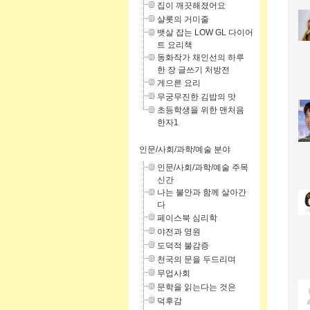
집이 깨끗해졌어요
샬롯의 거미줄
뱃살 잡는 LOW GL 다이어
트 요리책
동화작가 채인선의 하루
한 장 글쓰기 처방전
게으른 요리
무궁무진한 김밥의 맛
초등학생을 위한 맨처음
한자1
인문/사회/과학/예술 분야
인문/사회/과학/예술 주목
신간
나는 불안과 함께 살아간
다
페이스북 심리학
야전과 영원
도덕적 불감증
천국의 문을 두드리며
무업사회
문학을 읽는다는 것은
덕후감