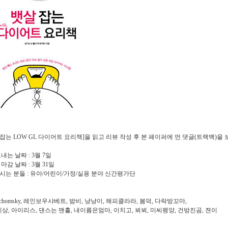
잡는 LOW GL 다이어트 요리책
]을 읽고 리뷰 작성 후 본 페이퍼에 먼 댓글(트랙백)을
보내는 날짜 : 3월 7일
 마감 날짜 : 3월 31일
으시는 분들 : 유아/어린이/가정/실용 분야 신간평가단
 chomsky, 레인보우샤베트, 밤비, 냥냥이, 해피클라라, 봄덕, 다락방꼬마,
상, 아이리스, 댄스는 맨홀, 내이름은엄마, 이치고, 뵈뵈, 미씨펭양, 건방진곰, 젼이