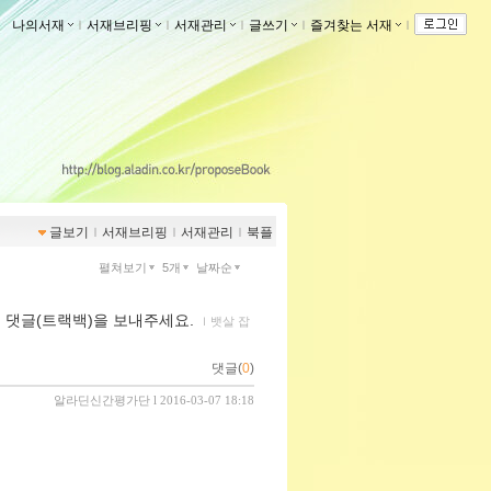
나의서재
ｌ
서재브리핑
ｌ
서재관리
ｌ
글쓰기
ｌ
즐겨찾는 서재
ｌ
글보기
ｌ
서재브리핑
ｌ
서재관리
ｌ
북플
펼쳐보기
5개
날짜순
 먼 댓글(트랙백)을 보내주세요.
ｌ
뱃살 잡
댓글(
0
)
알라딘신간평가단
l 2016-03-07 18:18