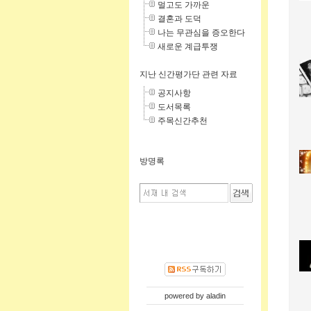
멀고도 가까운
결혼과 도덕
나는 무관심을 증오한다
새로운 계급투쟁
지난 신간평가단 관련 자료
공지사항
도서목록
주목신간추천
방명록
powered by
aladin