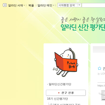
알라딘 서재
ｌ
북플
ｌ
알라딘 메인
ｌ
서재통합 검색
는 L
-
알라딘신간평가단
https:
16기 신간평가단