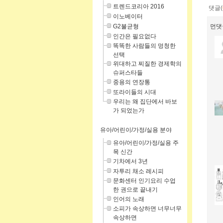
트렌드코리아 2016
댓글(
이노베이터
G2불균형
먼댓
인간은 필요없다
똑똑한 사람들의 멍청한
선택
위대하고 찌질한 경제학의
슈퍼스타들
중용의 연장통
또라이들의 시대
우리는 왜 집단에서 바보
가 되었는가
유아/어린이/가정/실용 분야
유아/어린이/가정/실용 주
목 신간
기차에서 3년
자투리 채소 레시피
문화센터 인기요리 수업
한 권으로 끝내기
인어의 노래
소피가 속상하면 너무너무
속상하면