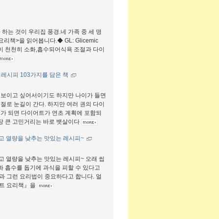
하는 것이 우리집 풍경.네 가족 중 세 명
책>을 읽어봅니다.◆ GL: Glicemic
물이 천천히 소화,흡수되어식욕 조절과 다이
리레시피 103가지를 담은 책
뻐보이고 싶어서이기도 하지만 나이가 들면
절로 눈길이 간다. 하지만 여러 권의 다이
해가 되면 다이어트가 연초 계획에 포함되
가장 큰 고민거리는 바로 뱃살이다
고 열량을 낮추는 맛있는 레시피~
고 열량을 낮추는 맛있는 레시피~ 오래 씹
 흡수를 돕기에 과식을 피할 수 있다고
과 그런 요리법이 중요하다고 합니다. 얼
어트 요리책』을