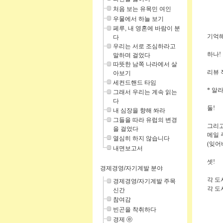
처음 보는 유목민 여인
우물에서 하늘 보기
페루, 내 영혼에 바람이 분
기억
다
우리는 서로 조심하라고
하나!
말하며 걸었다
따뜻한 남쪽 나라에서 살
리뷰 
아보기
세컨드핸드 타임
* 알
그래서 우리는 계속 읽는
다
둘!
내 심장을 향해 쏴라
그들을 따라 유럽의 변경
그리고
을 걸었다
메일 
열심히 하지 않습니다
(잊어버
내면보고서
셋!
경제경영/자기계발 분야
각 도
경제경영/자기계발 주목
각 도
신간
참여감
빈곤을 착취하다
경제 ⓔ