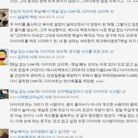
지만, 그닥 효과는 눈에 띄게 보이지 않는다..그러다보면 점점 지쳐가고... 다
맛있게 먹으며 뱃살 빼기! 뱃살 잡는 Low GL 다이어트 요리책
달달한 책방
from
2016-03-31 15:22
두 아이를 출산하고 육아로 쉼없이 달려오면서 더 엉망이 된 체형..그렇다고 엄청
은 줄지를 않는지..그져 속상했어요. 레시피 팩토리에서 나온 뱃살 잡는 다이
속 "고민하지 마세요! 그대로 따라하면 뱃살이 빠져요."라는 문구에 저도 모르게
다이어트를 하든 시작하기 전, 내 몸 상태는 어떠한지 체크해야겠죠?뱃살 자가 
뱃살 잡는 Low GL 다이어트 요리책: 로지엘 식사를 위한 요리
감자의 서재
from
2016-03-31 23:33
[뱃살 잡는 Low GL 다이어트 요리책 - 뱃살 빼는 요리는 따로 있다! 요요 없고 실
이트 편집부 (지은이) / 레시피팩토리 | 2016-01-13]로지엘(Low GL) 다이
을 건강하게 관리하고, 만성질환을 예방하기 위해서 혈당 부하(Glycemic Load)가 
다시 말하면 Low GL 다이어트는 탄수화물을 적당량
[뱃살 잡는 Low GL 다이어트 요리책]실천하기 쉬운 다이어트 식사법!
다락방꼬마님의 서재
from
2016-04-03 01:05
다이어트와는 거리가 먼 사람이다. 몸이 좋아서가 아니라 게으른 사람이라 몸에 
가면서 늘어나는 뱃살로 인해 외모가 아니라 건강이 걱정이 된다. 정말 무섭게 
은 아닐 것이다. 나의 게으름을 말해주는 것 같아 창피함이 앞선다. <뱃살 잡는 
다. 더욱 눈에 띄는 문구는 '요요 없고 실천 쉬운 다이어트 식사법'이라는 것이다.
뱃살 빠지는 요리방법이 알고 싶다면~
미씨펭양의 생각나누기
from
2016-04-06 21:50