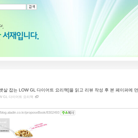
[뱃살 잡는 LOW GL 다이어트 요리책]을 읽고 리뷰 작성 후 본 페이퍼에
OW GL 다이어트 요리책
//blog.aladin.co.kr/proposeBook/8302493