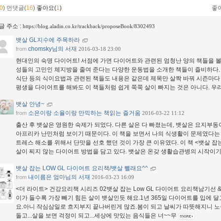
0
)
먼댓글(
16
)
좋아요(
1
)
좋
글 주소 :
https://blog.aladin.co.kr/trackback/proposeBook/8302493
뱃살 GL지수에 주목하라
chomsky님의 서재
from
2016-03-18 23:00
현대인의 숙명 다이어트! 서점에 가면 다이어트와 관련된 엄청난 양의 책들을 볼 
성들의 고민인 체지방을 줄여 준다는 다양한 운동법을 소개한 책들이 즐비하다.
식단 등의 식이요법과 관련된 책들도 내용은 같은데 제목만 살짝 바꿔 시즌마다 
평생을 다이어트를 해봐도 이 책들처럼 쉽게 쭉쭉 살이 빠지는 것은 아니다. 
뱃살 안녕~
소은이랑 소율이랑 만끽하는 책읽는 즐거움
from
2016-03-22 11:12
출산 후 뱃살은 영원한 숙제가 되었다. 다른 살은 다 빠졌는데, 뱃살은 요지부동
아프리카 난민처럼 보이기 때문이다. 이 책을 보면서 나의 식생활이 문제였다는 것
트레스 해소를 위해서 단맛을 선호 했던 것이 가장 큰 이유였다. 이 책 <뱃살 
살이 찌지 않는 다이어트 방법을 담고 있다. 뱃살은 온갖 생활습관병의 시작이
뱃살 잡는 LOW GL 다이어트 요리책/뱃살 뺄래요^^
내이름은 엄마님의 서재
from
2016-03-23 16:09
<더 라이트> 건강요리책 시리즈 02뱃살 잡는 Low GL 다이어트 요리책남기선 
이가 들수록 가장 빼기 힘든 살이 뱃살인듯 해요.1년 365일 다이어트를 입에 
요.아니 작심삼일로 흐지부지 끝나버린게 많죠.봄이 되고 날씨가 따뜻해지니 노
돌고...살을 보면 걱정이 되고...세상에 맛있는 음식들은 너~~무