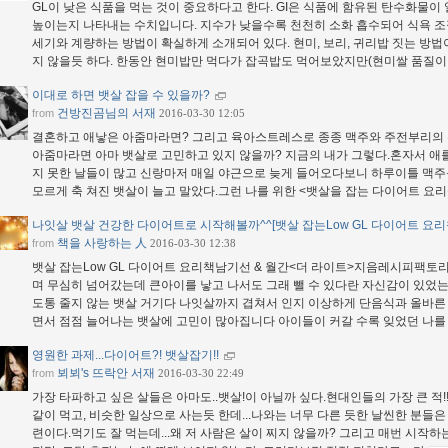
GL이 낮은 식품을 먹는 것이 중요하다고 한다. GI은 식품에 함유된 탄수화물이
높이는지 나타내는 수치입니다. 지수가 낮을수록 천천히 소화 흡수되어 식욕 조절
세기와 계량하는 방법이 확실하게 소개되어 있다. 현미, 보리, 귀리밥 짓는 방법
지 않을듯 하다. 한동안 현미밥만 먹다가 잡곡밥도 먹어보았지만(현미쌀 품질
이대로 하면 뱃살 잡을 수 있을까?
건방진곰님의 서재
from
2016-03-30 12:05
결혼하고 애낳은 아줌마라면? 그리고 육아스트레스로 종종 맥주와 주전부리의
아줌마라면 아마 뱃살로 고민하고 있지 않을까? 지금의 내가 그렇다.혼자서 애
지 못한 날들이 많고 신랑마저 매일 야근으로 늦게 들어오다보니 하루이틀 맥주
모르게 축 쳐진 뱃살이 늘고 말았다.그런 나를 위한 <뱃살을 잡는 다이어트 요
나잇살 뱃살 건강한 다이어트로 시작해볼까^^[뱃살 잡는Low GL 다이어트 요리
책을 사랑하는 人
from
2016-03-30 12:38
뱃살 잡는Low GL 다이어트 요리책남기선 & 월간<더 라이트>지음레시피팩토
며 무심히 넘어갔는데 큰아이를 낳고 나서도 그래 뺄 수 있다란 자신감이 있었는데
도통 줄지 않는 뱃살 거기다 나잇살까지 겹쳐서 인지 이상하게 단음식과 올바른
면서 점점 늘어나는 뱃살에 고민이 많아집니다 아이들이 커갈 수록 잊었던 나를
영원한 과제...다이어트?! 뱃살잡기!!
뵈뵈's 뜨락안 서재
from
2016-03-30 22:49
가장 타파하고 싶은 살들은 아마도..뱃살!이 아닐까 싶다.현대인들의 가장 큰 적!! 
같이 먹고, 비슷한 일상으로 사는듯 한데...나와는 너무 다른 듯한 날씬한 분들은
련이다.먹기도 잘 먹는데...왜 저 사람은 살이 찌지 않을까? 그리고 매번 시작하는