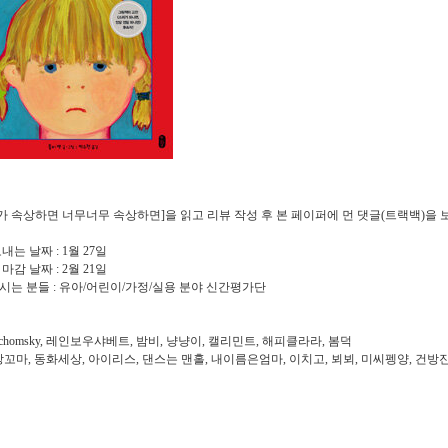
가 속상하면 너무너무 속상하면]을 읽고 리뷰 작성 후 본 페이퍼에 먼 댓글(트랙백)을
보내는 날짜 : 1월 27일
 마감 날짜 : 2월 21일
으시는 분들 : 유아/어린이/가정/실용 분야 신간평가단
 chomsky, 레인보우샤베트, 밤비, 냥냥이, 캘리민트, 해피클라라, 봄덕
꼬마, 동화세상, 아이리스, 댄스는 맨홀, 내이름은엄마, 이치고, 뵈뵈, 미씨펭양, 건방진