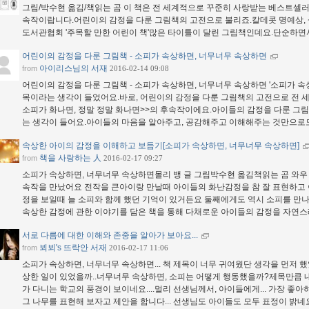
그림/박수현 옮김/책읽는 곰 이 책은 전 세계적으로 꾸준히 사랑받는 베스트셀러
속작이랍니다.어린이의 감정을 다룬 그림책의 고전으로 불리죠.칼데콧 명예상, 샬
도서관협회 '주목할 만한 어린이 책'많은 타이틀이 달린 그림책인데요.단순하
어린이의 감정을 다룬 그림책 - 소피가 속상하면, 너무너무 속상하면
아이리스님의 서재
from
2016-02-14 09:08
어린이의 감정을 다룬 그림책 - 소피가 속상하면, 너무너무 속상하면 '소피가 속
목이라는 생각이 들었어요.바로, 어린이의 감정을 다룬 그림책의 고전으로 전 
소피가 화나면, 정말 정말 화나면>>의 후속작이에요.아이들의 감정을 다룬 그
는 생각이 들어요.아이들의 마음을 알아주고, 공감해주고 이해해주는 것만으
속상한 아이의 감정을 이해하고 보듬기[소피가 속상하면, 너무너무 속상하면]
책을 사랑하는 人
from
2016-02-17 09:27
소피가 속상하면, 너무너무 속상하면몰리 뱅 글 그림박수현 옮김책읽는 곰 와우 
속작을 만났어요 전작을 큰아이랑 만날때 아이들의 화난감정을 참 잘 표현하고
정을 보일때 늘 소피와 함께 했던 기억이 있거든요 둘째에게도 역시 소피를 만나
속상한 감정에 관한 이야기를 담은 책을 통해 다채로운 아이들의 감정을 자연
서로 다름에 대한 이해와 존중을 알아가 보아요...
뵈뵈's 뜨락안 서재
from
2016-02-17 11:06
소피가 속상하면, 너무너무 속상하면... 책 제목이 너무 귀여웠단 생각을 먼저 했었
상한 일이 있었을까..너무너무 속상하면, 소피는 어떻게 행동했을까?제목만큼 내
가 다니는 학교의 풍경이 보이네요....멀리 선생님께서, 아이들에게... 가장 좋
그 나무를 표현해 보자고 제안을 합니다... 선생님도 아이들도 모두 표정이 밝네요