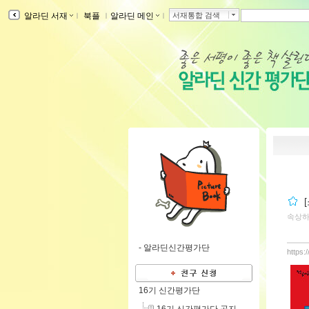
알라딘 서재
ｌ
북플
ｌ
알라딘 메인
ｌ
서재통합 검색
속상하
-
알라딘신간평가단
https:
16기 신간평가단