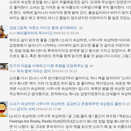
소피의 속상한 표정을 보니 같이 우울해질것만 같다. 도대체 무슨일이 있었던거
도 좋아한다. 소피는 집 가까운 숲 속 아름드리 너무밤나무를 무지 좋아한다. 
게 한다. 새벽에 일어나서 아버지와 함께 밭에 간다. 풀숲길이라서 바지가 젖어 
버지는 풀도 베고 호박도 따시고 할일이 많으셨지만 어린아이가 할 일은 맛있는
감정그림책, 어른도 아이도 함께 생각해봐요.
해피클라라의 독서시간
from
2016-02-21 02:24
부모도 같이 읽으면 좋을 그림책,<소피가 속상하면, 너무너무 속상하면>아이와
감정분화가 일어나기 시작하는 나이부터 같이 읽으면 좋을 것 같아요.어린이의 
면, 정말 정말 화나면>의 후속작이지요.번역본 말고 원서로 가지고 있었어서,
으로도 좋고, 혹은 원서로도 전작을 함께 읽으면 좋을 것 같습니다.소피는 그림
친구의 마음을 이해하고 다른 취향을 인정해주는 법
책과 함께 자라는 엄마
from
2016-02-21 10:23
소피를 다시 만나니 너무 반가웠어요!!우리 딸아이도 역시 책을 받자마자 "소피다~
피가 화나면' 책이 거의 다 있겠죠.우리 딸도 참 좋아하는 책이었는데, 새로운 
쳐본 <소피가 속상하면, 너무너무 속상하면> 입니다. 제목만 봤을 땐 속상한 
주는책이라고 생각했어요. 전작에서는 화나는 감정이었듯이요.요새들어 속상
소피가 속상하면 너무너무 속상하면: 공감하고 존중해주면 속상함도 풀린다
감자의 서재
from
2016-02-21 17:48
[소피가 속상하면 너무너무 속상하면 / 글 그림 몰리 뱅 / 옮긴이 박수현 / 책읽는곰 / 201
Feelings Are Really, Really Hurt(2015년)]‘소피가 화나면 정말 정말
면’이 나왔다. 말 그대로 후속작이다. 앞의 책을 읽으면 소피가 왜 숲 속 아름