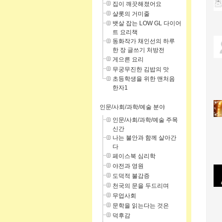
집이 깨끗해졌어요
샬롯의 거미줄
뱃살 잡는 LOW GL 다이어
트 요리책
동화작가 채인선의 하루
한 장 글쓰기 처방전
게으른 요리
무궁무진한 김밥의 맛
초등학생을 위한 맨처음
한자1
인문/사회/과학/예술 분야
인문/사회/과학/예술 주목
신간
나는 불안과 함께 살아간
다
페이스북 심리학
야전과 영원
도덕적 불감증
천국의 문을 두드리며
무업사회
문학을 읽는다는 것은
덕후감