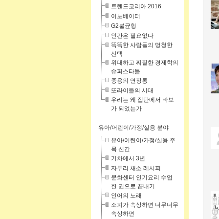
트렌드코리아 2016
이노베이터
G2불균형
인간은 필요없다
똑똑한 사람들의 멍청한
선택
위대하고 찌질한 경제학의
슈퍼스타들
중용의 연장통
또라이들의 시대
우리는 왜 집단에서 바보
가 되었는가
유아/어린이/가정/실용 분야
유아/어린이/가정/실용 주
목 신간
기차에서 3년
자투리 채소 레시피
문화센터 인기요리 수업
한 권으로 끝내기
인어의 노래
소피가 속상하면 너무너무
속상하면