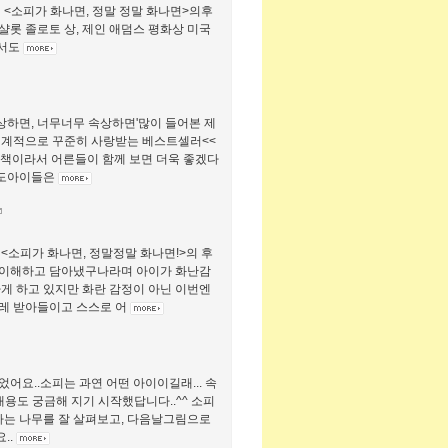
 <소피가 화나면, 정말 정말 화나면>의후
롯 졸로토 상, 제인 애덤스 평화상 미국
면서도
상하면, 너무너무 속상하면'많이 들어본 제
세계적으로 꾸준히 사랑받는 베스트셀러<<
림책이라서 어른들이 함께 보면 더욱 좋겠다
로도아이들은
<소피가 화나면, 정말정말 화나면!>의 후
 이해하고 담아냈구나라며 아이가 화난감
게 하고 있지만 화란 감정이 아닌 이번엔
스레 받아들이고 스스로 어
어요..소피는 과연 어떤 아이이길래... 속
용도 궁금해 지기 시작했답니다..^^ 소피
아하는 나무를 잘 살펴보고, 다음날그림으로
..