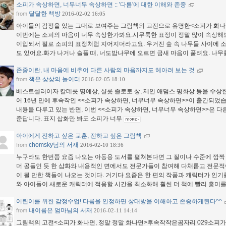
소피가 속상하면, 너무너무 속상하면 :: '다름'에 대한 이해와 존중
달달한 책방
from
2016-02-02 16:05
아이들의 감정을 있는 그대로 보여주는 그림책의 고전으로 유명한<소피가 화나면, 정
이번에는 소피의 마음이 너무 속상한가봐요.시무룩한 표정이 정말 많이 속상해
이입되서 절로 소피의 표정처럼 지어지더라고요.​​ ​우거진 숲 속 나무들 사이에
도 있어요.화가 나거나 슬플 때, 너도밤나무에 오르면 금새 마음이 풀려요.​​​​ ​나
존중이란, 내 마음에 비추어 다른 사람의 마음까지도 헤아려 보는 것
책은 상상의 놀이터
from
2016-02-05 18:10
베스트셀러이자 칼데콧 명예상, 샬롯 졸로토 상, 제인 애덤스 평화상 등을 수상한
어 16년 만에 후속작인 <<소피가 속상하면, 너무너무 속상하면>>이 출간되었
내용을 다루고 있는 반면, 이번 <<소피가 속상하면, 너무너무 속상하면>>은 다
준답니다. 표지 삽화만 봐도 소피가 너무
아이에게 전하고 싶은 교훈, 전하고 싶은 그림책
chomsky님의 서재
from
2016-02-10 18:36
누구라도 한번쯤 요즘 나오는 아동용 도서를 펼쳐본다면 그 질이나 수준에 깜짝 
더 공들인 듯 한 삽화와 내용적인 면에서도 전문가들이 참여해 다채롭고 전문적
이 될 만한 책들이 나오는 것이다. 거기다 요즘은 한 편의 작품과 캐릭터가 인기
와 아이들이 새로운 캐릭터에 적응할 시간을 최소화해 훨씬 더 책에 빨리 흥미를 
어린이를 위한 감정수업! 다름을 인정하면 상대방을 이해하고 존중하게된다^^
내이름은 엄마님의 서재
from
2016-02-11 14:14
그림책의 고전<소피가 화나면, 정말 정말 화나면>후속작작은곰자리 029소피가