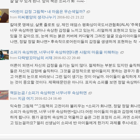
잘 알 수 있게 된다. 앞의 책은 소피가 화
<어린이 감정 그림책> 내 마음은 무슨색일까?
미씨펭양의 생각나누기
from
2016-02-21 21:22
칼데콧 명예상, 샬롯 졸로토 상, 제인 애덤스 평화상미국도서관협회(ALA) '주목
너무 속상하면 얼마나 속상한 감정을 느끼고 있는지...리얼하게 표현되고 있는 겉
있을 것 같아요.또, 눈에 띄는 붉은 커버에 커다랗게 그려진 얼굴 모습이아이들의
나면, 정말 정말 화나면> 후속작으로어린이들의 감정을 생생하게 표현하는 작
소피가 속상하면, 너무너무 속상하면]다른 사람의 마음을 이해하는
다락방꼬마님의 서재
from
2016-02-22 20:40
어른이 되면서 자신의 감정을 숨기는 일이 많다. 절제하는 부분도 있지만 솔직하
들은 자신의 감정에 솔직하다. 그것을 긍정적으로 받아들이지 못하는 경우가 종
고 어른의 눈으로 바라보니 그런 일이 생기는 것이 아닐까. 아이들이 솔직하게 
는 것이 중요할 것이다. 제목때문만은 아니다. 표지속 소피를 보면 정말 속상하다
책읽는곰 / 소피가 속상하면 너무너무 속상하면
지금 여기
from
2016-02-24 16:40
익숙한 그림체 ^^그림책의 고전이라 불리우는 <소피가 화나면, 정말 정말 화나
소피가 속상하면, 너무 너무 속상하면>입니다.어린 아이들의 마음과 감정에 대한
하게 됩니다. 뭔가 굉장히 속상하고 억울하고 슬픈 그런 표정의 소피..과연 소피
고 있는걸까요? 멀리 선생님이 소피네 반 아이들에게 한가지 과제를 주시네요.