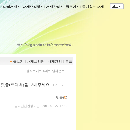
나의서재
ｌ
서재브리핑
ｌ
서재관리
ｌ
글쓰기
ｌ
즐겨찾는 서재
ｌ
글보기
ｌ
서재브리핑
ｌ
서재관리
ｌ
북플
펼쳐보기
5개
날짜순
먼 댓글(트랙백)을 보내주세요.
ｌ
소피가
댓글(
0
)
알라딘신간평가단
l 2016-01-27 17:36