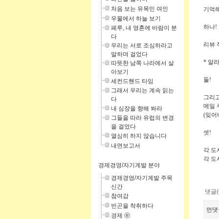
처음 보는 유목민 여인
기억
우물에서 하늘 보기
하나!
페루, 내 영혼에 바람이 분
다
리뷰 
우리는 서로 조심하라고
말하며 걸었다
* 알
따뜻한 남쪽 나라에서 살
아보기
둘!
세컨드핸드 타임
그래서 우리는 계속 읽는
그리고
다
메일 
내 심장을 향해 쏴라
(잊어버
그들을 따라 유럽의 변경
을 걸었다
셋!
열심히 하지 않습니다
내면보고서
각 도
각 도
경제경영/자기계발 분야
경제경영/자기계발 주목
신간
댓글(
참여감
빈곤을 착취하다
먼댓
경제 ⓔ