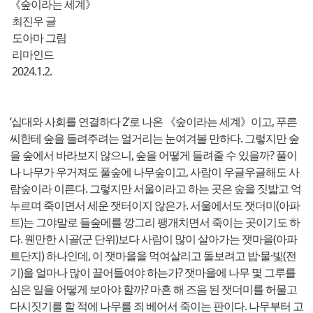
《숲이라는 세계》
최진우 글
도아마 그림
리마인드
2024.1.2.
‘십대와 사회를 연결하다 2’로 나온 《숲이라는 세계》이고, 푸른
씨한테 숲을 들려주려는 얼거리는 눈여겨볼 만하다. 그렇지만 숲
을 숲에서 바라보지 않으니, 숲을 어떻게 들려줄 수 있을까? 풀이
나 나무가 우거져도 풀숲에 나무숲이고, 사람이 우글우글해도 사
람숲이라 이른다. 그렇지만 서울이라고 하는 곳은 숲을 짓밟고 억
누르며 죽이면서 세운 잿터이지 않은가. 서울에서도 잿더미(아파
트)는 그야말로 들숲메를 깡그리 팽개치면서 죽이는 곳이기도 하
다. 웬만한 시골(군 단위)보다 사람이 많이 살아가는 잿마을(아파
트단지) 하나인데, 이 잿마을을 먹여살리고 돌보려고 밥·물·빛(전
기)을 얼마나 많이 끌어들여야 하는가? 잿마을에 나무 몇 그루를
심은 일을 어떻게 보아야 할까? 마흔 해 즈음 된 잿더미를 허물고
다시짓기를 할 적에 나무를 죄 베어서 죽이는 판이다. 나무부터 고