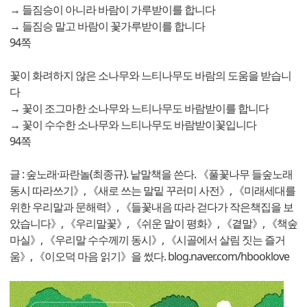
→ 들짐승이 아니라 바람이 가루받이를 합니다
→ 들짐승 말고 바람이 꽃가루받이를 합니다
94쪽
꽃이 화려하지 않은 소나무와 느티나무도 바람의 도움을 받습니
다
→ 꽃이 조그마한 소나무와 느티나무도 바람받이를 합니다
→ 꽃이 수수한 소나무와 느티나무도 바람받이꽃입니다
94쪽
글 : 숲노래·파란놀(최종규). 낱말책을 쓴다. 《풀꽃나무 들숲노래
동시 따라쓰기》, 《새로 쓰는 말밑 꾸러미 사전》, 《미래세대를
위한 우리말과 문해력》, 《들꽃내음 따라 걷다가 작은책집을 보
았습니다》, 《우리말꽃》, 《쉬운 말이 평화》, 《곁말》, 《책숲
마실》, 《우리말 수수께끼 동시》, 《시골에서 살림 짓는 즐거
움》, 《이오덕 마음 읽기》을 썼다. blog.naver.com/hbooklove