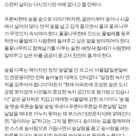
스란히 살리는 다시짓기란 아예 없다고 할 만하다.
푸른씨한테 숲을 숲으로 이야기하자면, 글쓴이부터 숲이나 시골
에서 살아야 맞다. 먼저 숲을 넓고 깊게 품으면서 풀과 꽃과 나무
가 무엇인지 속삭여야 한다. 풀꽃나무한테 깃드는 풀벌레를 동무
하면서 풀벌레가 사람한테 들려주고 싶은 말을 받아적어야 한다.
풀꽃나무하고 함께살기를 이루는 숱한 새(텃새·철새)가 사람한테
알려주고 싶은 바를 곰곰이 듣고서 찬찬히 옮겨야 한다.
숲을 다루는 책이지만 정작 ‘숲말’을 안 쓰고서 ‘서울말(일본말씨
인 전문용어)’만 잔뜩 늘어놓은 대목도 안타깝다. “일정한 녹지 면
적을 갖추어야 합니다”라든지 “현재 아파트에 조성된 숲은 도시
공원 못지않게 시민들의 중요한 녹지 공간으로 평가받고 있습니
다” 같은 글자락은 차갑고 매캐한 서울말에 갇힌 보기이다. ‘숲·들
숲·멧숲·푸른숲·들빛·숲빛·푸르다·푸른터·푸른길·푸른살림’ 같은
낱말을 제대로 가누지 못하는 채 부스러기(전문지식)에 얽매인다
면, “숲이라는 길”하고는 그저 멀 뿐이다. 숲이라는 길을 함께하려
면 스스로 숲사람으로 거듭나면서 숲살림을 품고 숲사랑을 펴는
하루를 일구는 동안 익힌 숲말을 숲마음으로 들려줄 노릇이다.