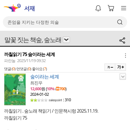
말꽃 짓는 책숲, 숲노래
까칠읽기 75 숲이라는 세계
메뉴
파란놀 2025/11/19 09:32
0
0
7
댓글 (
)
먼댓글 (
)
좋아요 (
)
숲이라는 세계
최진우
12,600
원 (
10%
↓
700
)
2024-01-02
: 310
까칠읽기 . 숲노래 책읽기 / 인문책시렁 2025.11.19.
까칠읽기 75