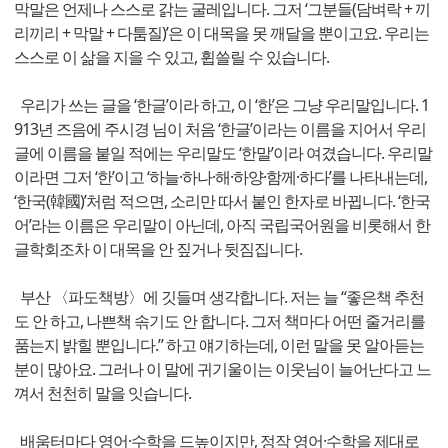
막말은 언제나 스스로 갉는 굴레입니다. 그저 ‘그분들(담벼락 + 끼
리끼리 + 막말 + 다툼질)’은 이 대목을 못 깨달을 뿐이고요. 우리는
스스로 이 삶을 지을 수 있고, 휩쓸릴 수 있습니다.
우리가 쓰는 글을 ‘한글’이라 하고, 이 ‘한’은 그냥 우리말입니다. 1
913년 즈음에 주시경 님이 처음 ‘한글’이라는 이름을 지어서 우리
글에 이름을 붙일 적에는 우리말도 ‘한말’이라 여겼습니다. 우리말
이라면 그저 ‘한’이고 ‘하늘·하나·해·하양·함께·하다’를 나타내는데,
‘한국(韓國)’처럼 적으면, 소리만 따서 붙인 한자로 바뀝니다. ‘한국
어’라는 이름은 우리말이 아닌데, 아직 국립국어원을 비롯해서 한
글학회조차 이 대목을 안 짚거나 뒷짐집니다.
부산 〈파도책방〉에 깃들며 생각합니다. 저는 늘 “좋은책 추천
도 안 하고, 나쁜책 솎기도 안 합니다. 그저 책마다 어떤 줄거리를
품는지 밝힐 뿐입니다.” 하고 얘기하는데, 이런 말을 못 알아듣는
분이 많아요. 그러나 이 말에 귀기울이는 이웃님이 늘어난다고 느
껴서 천천히 말을 잇습니다.
배움터마다 영어·수학을 드높이지만, 정작 영어·수학을 제대로