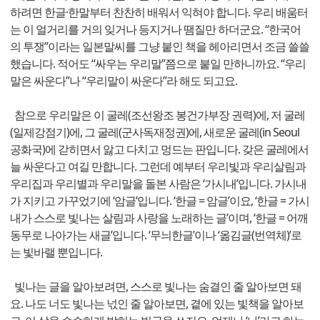
하려면 한글·한말부터 찬찬히 배워서 익혀야 합니다. 우리 배움터
는 이 얼거리를 거의 잊거나 등지거나 땜질만 하더군요. “한국어
의 투쟁”이라는 일본말씨를 그냥 붙인 책을 헤아리면서 조금 쓸쓸
했습니다. 적어도 “싸우는 우리말”쯤으로 붙일 만하니까요. “우리
말은 싸운다”나 “우리말이 싸운다”라 해도 되고요.
참으로 우리말은 이 굴레(조선왕조 봉건가부장 권력)에, 저 굴레
(일제강점기)에, 그 굴레(군사독재정권)에, 새로운 굴레(in Seoul
공화국)에 갇히면서 앓고 다치고 멍드는 판입니다. 갖은 굴레에서
늘 싸운다고 여길 만합니다. 그런데 예부터 우리빛과 우리살림과
우리집과 우리별과 우리말을 돌본 사람은 ‘가시내’입니다. 가시내
가 지키고 가꾸었기에 ‘암글’입니다. ‘한글 = 암글’이요, ‘한글 = 가시
내가 스스로 빛나는 살림과 사랑을 노래하는 글’이며, ‘한글 = 어깨
동무로 나아가는 새글’입니다. ‘무늬한글’이나 ‘옮김글(번역체)’로
는 빛바랠 뿐입니다.
빛나는 글을 알아보려면, 스스로 빛나는 숨결인 줄 알아보면 돼
요. 나도 너도 빛나는 넋인 줄 알아보면, 곁에 있는 빛책을 알아보