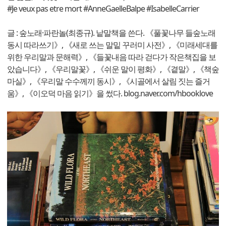
#Je veux pas etre mort #AnneGaelleBalpe #IsabelleCarrier
글 : 숲노래·파란놀(최종규). 낱말책을 쓴다. 《풀꽃나무 들숲노래
동시 따라쓰기》, 《새로 쓰는 말밑 꾸러미 사전》, 《미래세대를
위한 우리말과 문해력》, 《들꽃내음 따라 걷다가 작은책집을 보
았습니다》, 《우리말꽃》, 《쉬운 말이 평화》, 《곁말》, 《책숲
마실》, 《우리말 수수께끼 동시》, 《시골에서 살림 짓는 즐거
움》, 《이오덕 마음 읽기》을 썼다. blog.naver.com/hbooklove