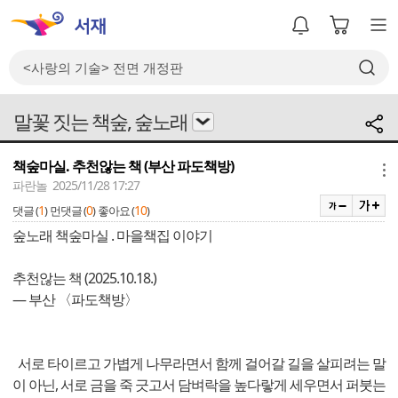
말꽃 짓는 책숲, 숲노래
책숲마실. 추천않는 책 (부산 파도책방)
메뉴
파란놀 2025/11/28 17:27
1
0
10
댓글 (
)
먼댓글 (
)
좋아요 (
)
숲노래 책숲마실 . 마을책집 이야기
추천않는 책 (2025.10.18.)
― 부산 〈파도책방〉
서로 타이르고 가볍게 나무라면서 함께 걸어갈 길을 살피려는 말
이 아닌, 서로 금을 죽 긋고서 담벼락을 높다랗게 세우면서 퍼붓는