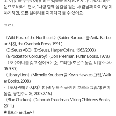
고, 이 삶을 수수하게 밝히는 빛글을 쓰지요. 언제나 ‘나’라고 하는
눈으로 바라보면서, “나랑 함께 삶길을 걷는 너(곁님과 아이)”랑 이
야기하면, 모든 실마리를 차곡차곡 풀 수 있어요.
ㅍㄹㄴ
《Wild Flora of the Northeast》(Spider Barbour 글·Anita Barbo
ur 사진, the Overlook Press, 1991.)
《Dr.Seuss ABC》(Dr.Seuss, HarperCollins, 1963/2003.)
《a Pocket for Corduroy》(Don Freeman, Puffin Books, 1978.)
- 《호주머니를 갖고 싶어요》(돈 프리먼/조은수 옮김, 비룡소, 20
06.9.30.)
《Library Lion》(Michelle Knudsen 글·Kevin Hawkes 그림, Walk
er Books, 2008.)
- 《도서관에 간 사자》(미셸 누드슨 글·케빈 호크스 그림/홍연미
옮김, 웅진주니어, 2007.2.15.)
《Blue Chicken》(Deborah Freedman, Viking Childrens Books,
2011.)
#데보라 프리드만