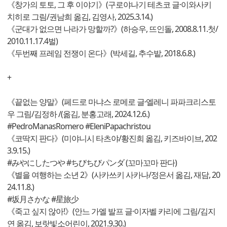
《창가의 토토, 그 후 이야기》(구로야나기 테츠코 글·이와사키
치히로 그림/권남희 옮김, 김영사, 2025.3.14.)
《군대가 없으면 나라가 망할까?》(하승우, 뜨인돌, 2008.8.11.첫/
2010.11.17.4벌)
《두번째 프레임 전쟁이 온다》(박세길, 추수밭, 2018.6.8.)
+
《끝없는 양말》(페드로 마냐스 로메로 글·엘레니 파파크리스토
우 그림/김정하 /(옮김, 분홍고래, 2024.12.6.)
#PedroManasRomero #EleniPapachristou
《코딱지 판다》(미야니시 타츠야/황진희 옮김, 키즈바이브, 202
3.9.15.)
#みやにしたつや #ちびちびパンダ (꼬마꼬마 판다)
《별을 여행하는 소년 2》(사카쓰키 사카나/정은서 옮김, 재담, 20
24.11.8.)
#坂月さかな #星旅少
《죽고 싶지 않아!》(안느 가엘 발프 글·이자벨 카리에 그림/김지
연 옮김, 보랏빛소어린이, 2021.9.30.)