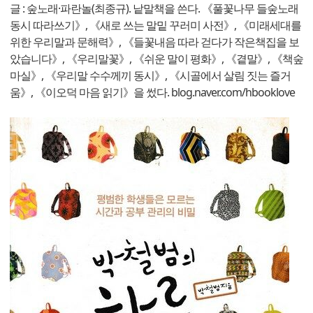
글 : 숲노래·파란놀(최종규). 낱말책을 쓴다. 《풀꽃나무 들숲노래
동시 따라쓰기》, 《새로 쓰는 말밑 꾸러미 사전》, 《미래세대를
위한 우리말과 문해력》, 《들꽃내음 따라 걷다가 작은책집을 보
았습니다》, 《우리말꽃》, 《쉬운 말이 평화》, 《곁말》, 《책숲
마실》, 《우리말 수수께끼 동시》, 《시골에서 살림 짓는 즐거
움》, 《이오덕 마음 읽기》을 썼다. blog.naver.com/hbooklove