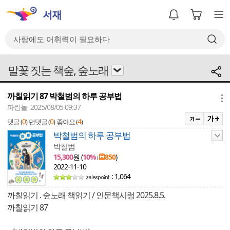
말꽃 짓는 책숲, 숲노래
까칠읽기 87 박철범의 하루 공부법
메뉴
파란놀 2025/08/05 09:37
0
0
4
댓글 (
)
먼댓글 (
)
좋아요 (
)
박철범의 하루 공부법
박철범
15,300
원 (
10%
↓
850
)
2022-11-10
: 1,064
까칠읽기 . 숲노래 책읽기 / 인문책시렁 2025.8.5.
까칠읽기 87