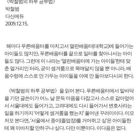
《박철범의 하루 공부법》
박철범
다산에듀
2009.12.15.
해마다 푸른배움터를 마치고서 열린배움터(대학교)에 들어가는
아이들도 많지만, 푸른배움터를 끝으로 일터를 찾아나서는 아이
들도 많다. 그런데 이 나라는 ‘열린배움터에 가는 아이들’한테 맞
춘 얼거리인 터라, 굳이 셈겨룸으로 목매달지 않을 뿐 아니라, 배
움수렁에 스스로 안 가두는 아이들을 아예 안 돌아보다시피 한다.
《박철범의 하루 공부법》을 읽어 본다. 푸른배움터에서 밑바닥
을 기던 글쓴이가 어느 날 문득 마음을 다잡고서 스스로 갈아엎어
서 서울대에도 들어가고, 고려대에도 다시 들어가서 변호사라는
일을 하기까지 ‘어떻게 셈겨룸을 했는지’ 풀어낸 꾸러미이다. 이모
저모 본다면, ‘서울에서 종이(졸업장)를 거머쥐고 싶’은 아이들한
테 꽤 이바지할 만하구나 싶다. 다만 이뿐이다. 이다음은 없다.