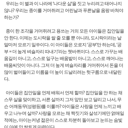
우리는 이 별과 이 나라에 ‘나다운 삶’을 짓고 누리려고 태어나지
않나? 우리는 종이를 거머쥐려고 어린날과 푸른날을 옴팡 바쳐야
하는가?
종이 한 조각을 거머쥐려고 용쓰는 거의 모든 아이들은 집안일을
안 한다. 이제는 도시락을 쌀 줄 모를 뿐 아니라, 도시락이라는 낱
말마저 모르기 일쑤이다. 이 아이들은 오로지 ‘공부’만 하는데, ‘공
부 = 더 높게 벼슬자리 따내기’라는 쳇바퀴이다. 스스로 가꾸는 배
움길이 아니고, 스스로 일구는 배움밭이 아니고, 스스로 깨어나는
배움씨앗이 아니다. 그저 더 높게 벼슬자리를 거머쥐어서 돈을 더
많이 벌어들이고 이름을 더 높이 드날리려는 헛구름으로 내달린
다.
아이들은 집안일을 언제 배워서 언제 할까? 집안일을 안 하는 채
스무 살을 맞이하고, 서른 살까지 그저 앞만 보고 달리고 나서, 무
슨 어깨동무(성평등)를 이룰까? 아이들은 사랑을 언제 느끼고 배
우고 나누며 살까? 사랑을 모르는 채 짝짓기와 살섞기에만 얽매일
적에는, 아이는커녕 젊은이 스스로 차분히 돌아보고 눈뜨는 숨빛
이 아예 안 싹트게 마련이다.