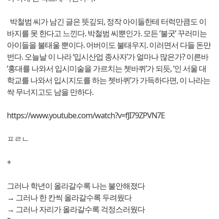
박철범 씨가 남긴 글은 뜻깊되, 정작 아이들한테 터럭만큼도 이
바지를 못 한다고 느낀다. 박철범 씨뿐인가. 모든 ‘불굿’ 꾸러미는
아이들을 불태울 뿐이다. 어버이도 불태우지. 이러면서 다들 돈만
번다. 오늘날 이 나라 ‘입시산업 종사자’가 얼마나 많은가? 이른바
‘홍대를 나와서 입시미술을 가르치는 쳇바퀴’가 되듯, ‘인 서울 대
학교를 나와서 입시지도를 하는 쳇바퀴’가 가득하다면, 이 나라는
싹 무너지고도 남을 만하다.
https://www.youtube.com/watch?v=fJI79ZPVN7E
ㅍㄹㄴ
+
그러나 학년이 올라갈수록 나는 불안해졌다
→ 그러나 한 칸씩 올라갈수록 두려웠다
→ 그러나 자리가 올라갈수록 걱정스러웠다