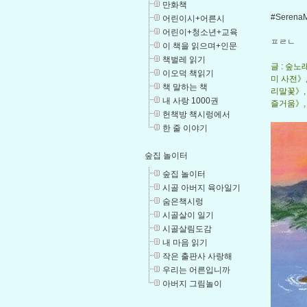
만화책
#SerenaM
어린이시+어른시
어린이+청소년+교육
ㅍㄹㄴ
이 책을 읽으며+인문
책벌레 읽기
글 : 숲
이오덕 책읽기
미 사전》
책 말하는 책
리말꽃》,
내 사랑 1000권
즐거움》, 
헌책방 책시렁에서
한 줄 이야기
숲집 놀이터
숲집 놀이터
시골 아버지 육아일기
숨은책시렁
시골살이 일기
시골살림도감
내 마음 읽기
작은 출판사 사랑해
우리는 어른입니까
아버지 그림놀이