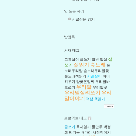
안 쓰는 자리
시골신문 읽기
방명록
서재 태그
삶
고흥살이
글쓰기
말넋
말삶
삶읽기
숲노래
쓰기
숲
노래우리말
숲노래우리말꽃
숲노래책읽기
시골살이
아이
키우기
얄궂은말씨
우리글바
우리말
로쓰기
우리말꽃
우리말살려쓰기
우리
말이야기
책삶
책읽기
프로덕트 태그
글쓰기
독서일기
물만두
박정
희
반기문
배다리
사진이야기