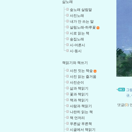
삶노래
숲노래 살림말
사진노래
내가 안 쓰는 말
살림노래-하루꽃
시로 읽는 책
숲집노래
시-어른시
시-동시
책읽기와 책쓰기
사전 짓는 책숲
사진 읽는 즐거움
사진순이
삶과 책읽기
그
꽃과 책읽기
규
,
책과 책읽기
댓글(
0
)
사람과 책읽기
나란히 읽는 책
책 언저리
푸른삶 푸른책
시골에서 책읽기