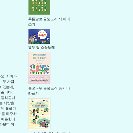
푸른말로 글빛노래 시 따라
쓰기
열두 달 소꿉노래
요. 저마다
 두 사람
수 있는데,
풀꽃나무 들숲노래 동시 따
걷습니다.
라쓰기
를 들려줍니
리는 사람을
 말에 휩쓸리
)’를 마주하
는 어른한테
바라보며 이