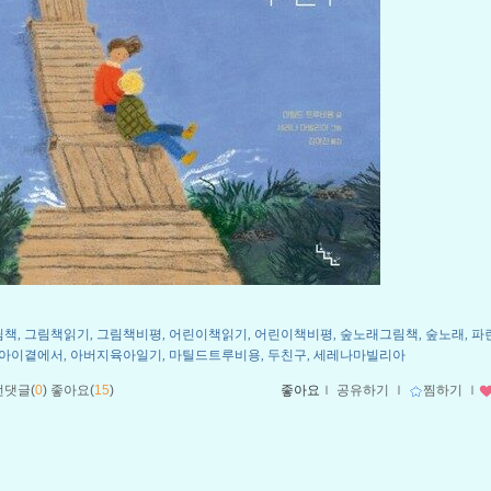
림책
그림책읽기
그림책비평
어린이책읽기
어린이책비평
숲노래그림책
숲노래
파
,
,
,
,
,
,
,
아이곁에서
아버지육아일기
마틸드트루비용
두친구
세레나마빌리아
,
,
,
,
먼댓글(
0
)
좋아요(
15
)
좋아요
ｌ
공유하기
ｌ
찜하기
ｌ