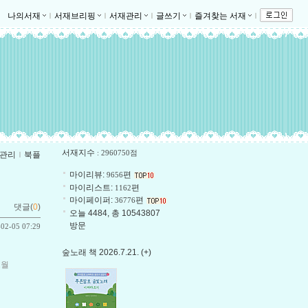
나의서재
ｌ
서재브리핑
ｌ
서재관리
ｌ
글쓰기
ｌ
즐겨찾는 서재
ｌ
서재지수
: 2960750점
관리
ｌ
북플
마이리뷰:
편
9656
마이리스트:
편
1162
마이페이퍼:
편
36776
댓글(
0
)
오늘 4484, 총 10543807
방문
-02-05 07:29
숲노래 책 2026.7.21. (+)
1월