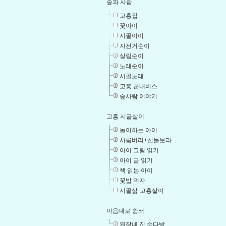
숲과 사람
고흥집
꽃아이
시골아이
자전거순이
살림순이
노래순이
시골노래
고흥 군내버스
숲사람 이야기
고흥 시골살이
놀이하는 아이
사름벼리+산들보라
아이 그림 읽기
아이 글 읽기
책 읽는 아이
꽃밥 먹자
시골삶-고흥살이
마음대로 쉼터
된장네 집 수다방