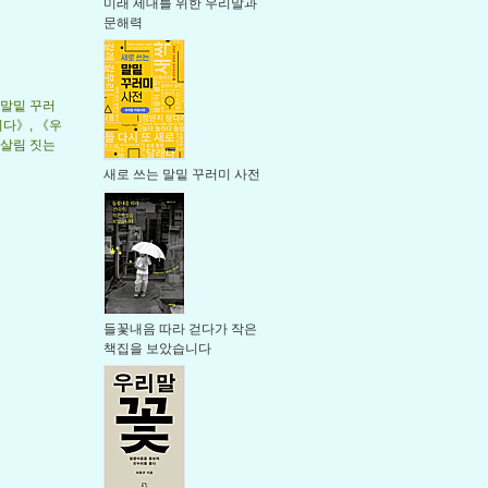
미래 세대를 위한 우리말과
문해력
 말밑 꾸러
다》, 《우
 살림 짓는
새로 쓰는 말밑 꾸러미 사전
들꽃내음 따라 걷다가 작은
책집을 보았습니다