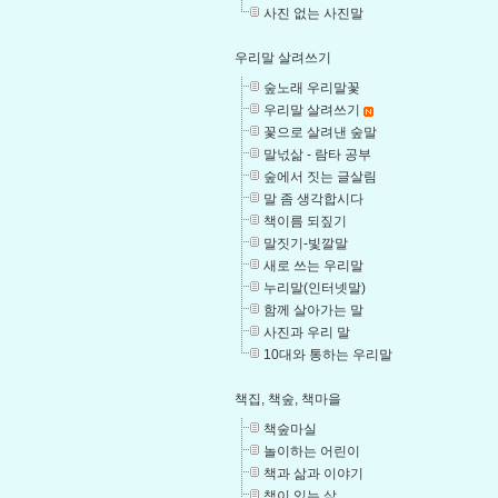
사진 없는 사진말
우리말 살려쓰기
숲노래 우리말꽃
우리말 살려쓰기
꽃으로 살려낸 숲말
말넋삶 - 람타 공부
숲에서 짓는 글살림
말 좀 생각합시다
책이름 되짚기
말짓기-빛깔말
새로 쓰는 우리말
누리말(인터넷말)
함께 살아가는 말
사진과 우리 말
10대와 통하는 우리말
책집, 책숲, 책마을
책숲마실
놀이하는 어린이
책과 삶과 이야기
책이 있는 삶