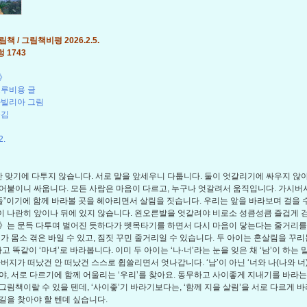
책 / 그림책비평 2026.2.5.
 1743
》
루비용 글
마빌리아 그림
옮김
2.
 맞기에 다투지 않습니다. 서로 말을 앞세우니 다툽니다. 둘이 엇갈리기에 싸우지 않아
어붙이니 싸웁니다. 모든 사람은 마음이 다르고, 누구나 엇갈려서 움직입니다. 가시버시
 둘”이기에 함께 바라볼 곳을 헤아리면서 살림을 짓습니다. 우리는 앞을 바라보며 걸을 
 나란히 앞이나 뒤에 있지 않습니다. 왼오른발을 엇갈려야 비로소 성큼성큼 즐겁게 
》는 문득 다투며 벌어진 듯하다가 뗏목타기를 하면서 다시 마음이 닿는다는 줄거리
이가 몸소 겪은 바일 수 있고, 짐짓 꾸민 줄거리일 수 있습니다. 두 아이는 혼살림을 꾸
고 똑같이 ‘마녀’로 바라봅니다. 이미 두 아이는 ‘나·너’라는 눈을 잊은 채 ‘남’이 하는
아버지가 떠났건 안 떠났건 스스로 휩쓸리면서 엇나갑니다. ‘남’이 아닌 ‘너와 나(나와 너
야, 서로 다르기에 함께 어울리는 ‘우리’를 찾아요. 동무하고 사이좋게 지내기를 바라
그림책이랄 수 있을 텐데, ‘사이좋’기 바라기보다는, ‘함께 지을 살림’을 서로 다르게 
길을 찾아야 할 텐데 싶습니다.