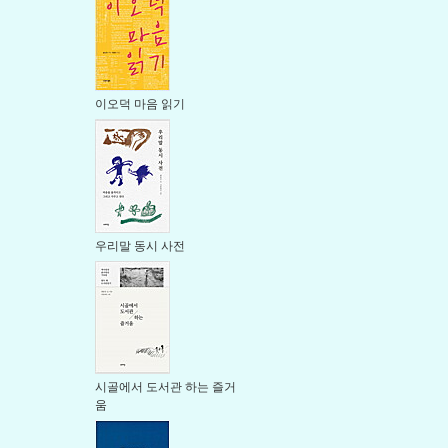
이오덕 마음 읽기
우리말 동시 사전
시골에서 도서관 하는 즐거
움