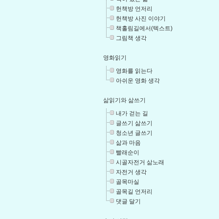
헌책방 언저리
헌책방 사진 이야기
책홀림길에서(텍스트)
그림책 생각
영화읽기
영화를 읽는다
아쉬운 영화 생각
삶읽기와 삶쓰기
내가 걷는 길
글쓰기 삶쓰기
청소년 글쓰기
삶과 마음
빨래순이
시골자전거 삶노래
자전거 생각
골목마실
골목길 언저리
댓글 달기