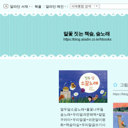
알라딘 서재
ｌ
북플
ｌ
알라딘 메인
ｌ
서재통합 검색
말꽃 짓는 책숲, 숲노래
https://blog.aladin.co.kr/hbooks
그림
https://bl
열두달소꿉노래+풀꽃나무들
숲노래+우리말과문해력+말밑
꾸러미+우리말꽃+쉬운말이평
화+책숲마실+우리말글쓰기사