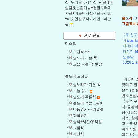
전+우리말동시사전+시골에서
살림짓는즐거움+겹말꾸러미
사전+마을에서살려낸우리말
숲노래 그림
+비슷한말꾸러미사전 -
파란
그림책시렁
놀
《두 친구
마틸드 트
리스트
세레나 
김여진 
보관리스트
노는날
숲노래가 쓴 책
2026.1.2
요즘 읽는 책 @.@
숲노래 느낌글
마음이 안
숲노래가 지은 책
멋대로 밀
은 “다른
오늘 읽기
왼오른발이
숲노래 푸른책
《두 친구
숲노래 푸른그림책
다. 글쓴
다듬읽기-우리말숲
남(사회)하
까칠읽기
니까, 할
숲책+사전/우리말
고 바라보
그림책
이바지할 
사진책
야기하는 