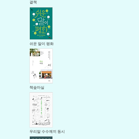
곁책
쉬운 말이 평화
책숲마실
우리말 수수께끼 동시