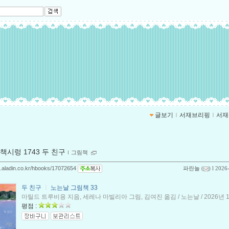
글보기
ｌ
서재브리핑
ｌ
서재
책시렁 1743 두 친구
ｌ
그림책
og.aladin.co.kr/hbooks/17072654
파란놀
(
) l 2026
두 친구
ㅣ
노는날 그림책 33
마틸드 트루비용 지음, 세레나 마빌리아 그림, 김여진 옮김 / 노는날 / 2026년 
평점 :