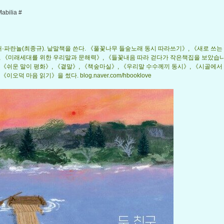
abilia #
노래·파란놀(최종규). 낱말책을 쓴다. 《풀꽃나무 들숲노래 동시 따라쓰기》, 《새로 쓰는
, 《미래세대를 위한 우리말과 문해력》, 《들꽃내음 따라 걷다가 작은책집을 보았습니
 《쉬운 말이 평화》, 《곁말》, 《책숲마실》, 《우리말 수수께끼 동시》, 《시골에서
《이오덕 마음 읽기》을 썼다. blog.naver.com/hbooklove