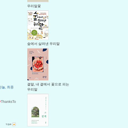
우리말꽃
숲에서 살려낸 우리말
곁말, 내 곁에서 꽃으로 피는
란놀
최종
,
우리말
ThanksTo