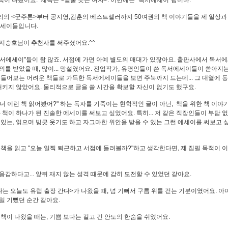
 책이 나왔어요. 제목은 <밑줄 긋는 여자>. 이번에는 "독서에세이"랍니다.
의 <군주론>부터 공지영,김훈의 베스트셀러까지 50여권의 책 이야기들을 제 일상과
에세이들입니다.
지승호님이 추천사를 써주셨어요.^^
 "독서에세이"들이 참 많죠. 서점에 가면 아예 별도의 매대가 있잖아요. 출판사에서 독서
의를 받았을 때, 많이... 망설였어요. 전업작가, 유명인들이 쓴 독서에세이들이 쏟아지는
 들어보는 어려운 책들로 가득한 독서에세이들을 보면 주눅까지 드는데... 그 대열에 동
 내키지 않았어요. 물리적으로 글을 쓸 시간을 확보할 자신이 없기도 했구요.
. "너 이런 책 읽어봤어?" 하는 독자를 기죽이는 현학적인 글이 아닌, 책을 위한 책 이야
과 책이 하나가 된 진솔한 에세이를 써보고 싶었어요. 특히... 저 같은 직장인들이 부담 
 있는, 읽으며 빙긋 웃기도 하고 자그마한 위안을 받을 수 있는 그런 에세이를 써보고
 책을 읽고 "오늘 일찍 퇴근하고 서점에 들려볼까?"하고 생각한다면, 제 집필 목적이 
용감하다고... 앞뒤 재지 않는 성격 때문에 감히 도전할 수 있었던 같아요.
나는 오늘도 유럽 출장 간다>가 나왔을 때, 넘 기뻐서 구름 위를 걷는 기분이였어요. 아마도
일 기뻤던 순간 같아요.
 책이 나왔을 때는, 기쁨 보다는 길고 긴 안도의 한숨을 쉬었어요.