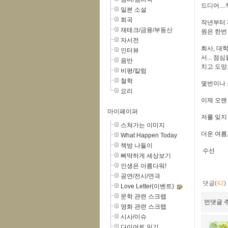
드디어..
일본 소설
희곡
작년부터 
재테크/금융/부동산
원은 한번
자서전
회사, 대
인터뷰
서... 점
음반
치고 도망
비평/칼럼
철학
몇번이나 
요리
이제 오랜
마이페이퍼
저를 잊지
스쳐가는 이미지
더운 여름
What Happen Today
책방 나들이
수선
삐딱하게 세상보기
인생은 아름다워!
공연/전시/연극
댓글(
42
)
Love Letter(이벤트)
문학 관련 스크랩
먼댓글 주
영화 관련 스크랩
시사/이슈
다이어트 일기