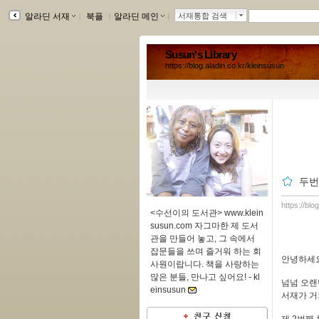
알라딘 서재
ｌ
북플
ｌ
알라딘 메인
ｌ
서재통합 검색
Susun's Library
https://blog.aladin.co.kr/kleinsusun
두번
https://blo
<수선이의 도서관> www.klein
susun.com 자그마한 제 도서
관을 만들어 놓고, 그 속에서
잡문들을 쓰며 즐거워 하는 회
안녕하세요
사원이랍니다. 책을 사랑하는
많은 분들, 만나고 싶어요! -
kl
넘넘 오랜
einsusun
서재가 거