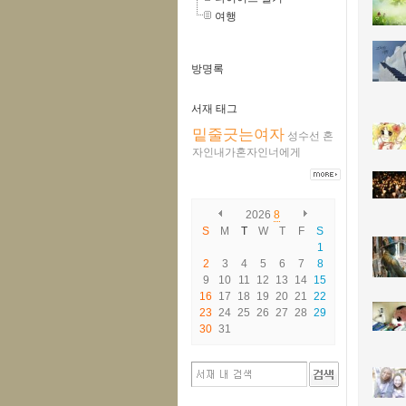
여행
방명록
서재 태그
밑줄긋는여자
성수선
혼
자인내가혼자인너에게
2026
8
S
M
T
W
T
F
S
1
2
3
4
5
6
7
8
9
10
11
12
13
14
15
16
17
18
19
20
21
22
23
24
25
26
27
28
29
30
31