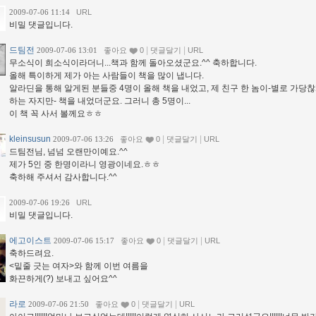
2009-07-06 11:14
URL
비밀 댓글입니다.
드팀전
|
|
2009-07-06 13:01
좋아요
0
댓글달기
URL
무소식이 희소식이라더니...책과 함께 돌아오셨군요.^^ 축하합니다.
올해 특이하게 제가 아는 사람들이 책을 많이 냅니다.
알라딘을 통해 알게된 분들중 4명이 올해 책을 내었고, 제 친구 한 놈이-별로 가당
하는 자지만- 책을 내었더군요. 그러니 총 5명이...
이 책 꼭 사서 볼께요ㅎㅎ
kleinsusun
|
|
2009-07-06 13:26
좋아요
0
댓글달기
URL
드팀전님, 넘넘 오랜만이예요.^^
제가 5인 중 한명이라니 영광이네요.ㅎㅎ
축하해 주셔서 감사합니다.^^
2009-07-06 19:26
URL
비밀 댓글입니다.
에고이스트
|
|
2009-07-06 15:17
좋아요
0
댓글달기
URL
축하드려요.
<밑줄 긋는 여자>와 함께 이번 여름을
화끈하게(?) 보내고 싶어요^^
라로
|
|
2009-07-06 21:50
좋아요
0
댓글달기
URL