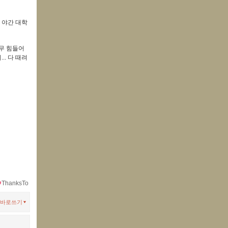
 야간 대학
무 힘들어
.. 다 때려
ThanksTo
바로쓰기