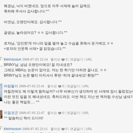
혜경님, 닉이 바꼈네요. 앞으로 자주 서재에 놀러 갈께요.
축하해 주셔서 감사합니다.^^
비연님, 오랜만이예요. 감사합니다.^^
글샘님, 놀라셨어요? ㅎㅎ 감사합니다.^^
로쟈님, '강인한'게 아니라 일을 벌여 놓고 수습을 못해서 운거예요.ㅎㅎ
<로쟈의 인문학 서재> 잘 읽었습니다.^^
kleinsusun
|
|
2009-07-05 22:14
좋아요
0
댓글달기
URL
BRINY님, 넘넘 오랜만이예요! 잘 지내셨죠?
그래도 MBA는 논문이 없어요. 저는 한 학기만 더하면 끝나요. ㅎㅎ
BRINY님도 논문 빨리 마치셔서 후련~하게 끝내세요! 홧팅!^^
바람돌이
|
|
2009-07-05 22:41
좋아요
0
댓글달기
URL
며칠전에도 왜 이렇게 뜸하실까? 너무 바쁘신가 생각하며 빈 서재에 잠시 들렀었는데
이런 멋진 일을 또 해내셨네요. 축하드려요. 이번 책도 지난 번 책처럼 수선님 냄새
나는 좋은 책일듯..... ^^
이잘코군
|
|
2009-07-05 22:47
좋아요
0
댓글달기
URL
^^ 말씀하신 책이 드디어!
kleinsusun
|
|
2009-07-05 23:11
좋아요
0
댓글달기
URL