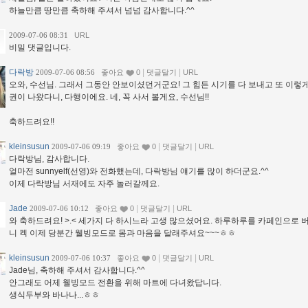
하늘만큼 땅만큼 축하해 주셔서 넘넘 감사합니다.^^
2009-07-06 08:31
URL
비밀 댓글입니다.
다락방
|
|
2009-07-06 08:56
좋아요
0
댓글달기
URL
오와, 수선님. 그래서 그동안 안보이셨던거군요! 그 힘든 시기를 다 보내고 또 이렇게
권이 나왔다니, 다행이에요. 네, 꼭 사서 볼게요, 수선님!!
축하드려요!!
kleinsusun
|
|
2009-07-06 09:19
좋아요
0
댓글달기
URL
다락방님, 감사합니다.
얼마전 sunnyelf(선영)와 전화했는데, 다락방님 얘기를 많이 하더군요.^^
이제 다락방님 서재에도 자주 놀러갈께요.
Jade
|
|
2009-07-06 10:12
좋아요
0
댓글달기
URL
와 축하드려요! >.< 세가지 다 하시느라 고생 많으셨어요. 하루하루를 카페인으로
니 켁 이제 당분간 웰빙모드로 몸과 마음을 달래주셔요~~~ㅎㅎ
kleinsusun
|
|
2009-07-06 10:37
좋아요
0
댓글달기
URL
Jade님, 축하해 주셔서 감사합니다.^^
안그래도 어제 웰빙모드 전환을 위해 마트에 다녀왔답니다.
생식두부와 바나나...ㅎㅎ