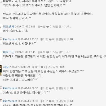
바람돌이님, 빈 서재에 들려 주셔서 고맙고 또 죄송해요.
기억혀 주셔서, 또 축하해 주셔서 넘넘 감사해요.^^
아프님, 네! 그때 말씀드렸던 책이예요. 처음 일정 보다 좀 늦게 나왔어요.
아직 실감이 안나요.^^
잉크냄새
|
|
2009-07-05 23:18
좋아요
0
댓글달기
URL
와우, 축하드립니다.
kleinsusun
|
|
2009-07-05 23:26
좋아요
0
댓글달기
URL
잉크냄새님, 감사합니다.^^
비로그인
|
|
2009-07-06 07:45
좋아요
0
댓글달기
URL
제목에서 카롤린 봉그랑의 새 책인 줄 알았는데 책에 대한 책을 내셨군요! 축하합니
세실
|
|
2009-07-06 08:29
좋아요
0
댓글달기
URL
어머 언젠가는 쓰고 싶은 제 로망을 수선님이 이루어 주셨군요^*^
하늘만큼 땅만큼 축하드립니다.
대박 나시길 기도드려요^*^
kleinsusun
|
|
2009-07-06 08:30
좋아요
0
댓글달기
URL
Jude님, 오랜만이예요. 감사합니다.^^
kleinsusun
|
|
2009-07-06 08:30
좋아요
0
댓글달기
URL
세실님, 출근 잘하셨어요? 이른 아침인데도 많이 덥네요.