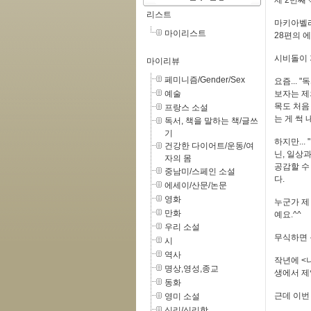
제 2번째
리스트
마키아벨리
마이리스트
28편의 
시비돌이 
마이리뷰
페미니즘/Gender/Sex
요즘...
예술
보자는 제
목도 처음
프랑스 소설
는 게 썩
독서, 책을 말하는 책/글쓰
기
하지만..
건강한 다이어트/운동/여
닌, 일상
자의 몸
공감할 수
중남미/스페인 소설
다.
에세이/산문/논문
영화
누군가 제
만화
예요.^^
우리 소설
무식하면 
시
역사
작년에 <
명상,영성,종교
생에서 제
동화
근데 이번
영미 소설
심리/심리학