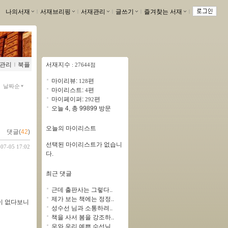
나의서재
ｌ
서재브리핑
ｌ
서재관리
ｌ
글쓰기
ｌ
즐겨찾는 서재
ｌ
관리
ｌ
북플
서재지수
: 27644점
마이리뷰:
편
128
날짜순
마이리스트:
편
4
마이페이퍼:
편
292
오늘 4, 총 99899 방문
오늘의 마이리스트
댓글(
42
)
선택된 마이리스트가 없습니
-07-05 17:02
다.
최근 댓글
근데 출판사는 그렇다..
제가 보는 책에는 정정..
신이 없다보니
성수선 님과 소통하려..
책을 사서 봄을 강조하..
우와 우리 예쁜 수선님..