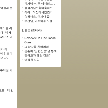
작가님~지금 이책읽고 ..
성작가님~ 축하축하~ ..
 맞물려 쓴
이야~ 여전하시겠죠? ..
축하해요. 언제나 즐..
수선님, 아주아주 오랜..
에세이를 써
먼댓글 (트랙백)
데, 책 제
참(?)한다
Reviews On Ejaculation
Guru
그 남자를 차버려라
기가 아
김훈이 "남한산성"을 통해
없이 읽으며
말하고자 했던 것은?
 싶었답니
여직원 모임
이루어진 거
... 제 인