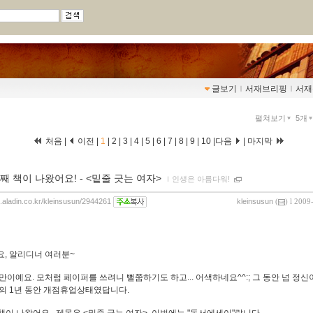
글보기
ｌ
서재브리핑
ｌ
서재
펼쳐보기
5개
처음 |
이전 |
1
|
2
|
3
|
4
|
5
|
6
|
7
|
8
|
9
|
10
|
다음
|
마지막
째 책이 나왔어요! - <밑줄 긋는 여자>
ｌ
인생은 아름다워!
g.aladin.co.kr/kleinsusun/2944261
kleinsusun
(
) l 2009
, 알리디너 여러분~
만이예요. 모처럼 페이퍼를 쓰려니 뻘쭘하기도 하고... 어색하네요^^:; 그 동안 넘 정
의 1년 동안 개점휴업상태였답니다.