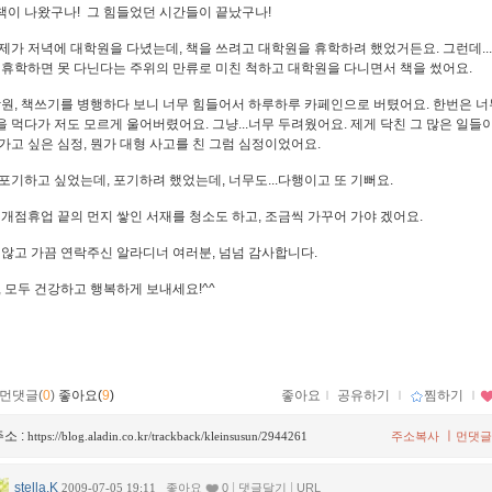
..책이 나왔구나! 그 힘들었던 시간들이 끝났구나!
제가 저녁에 대학원을 다녔는데, 책을 쓰려고 대학원을 휴학하려 했었거든요. 그런데...
 휴학하면 못 다닌다는 주위의 만류로 미친 척하고 대학원을 다니면서 책을 썼어요.
학원, 책쓰기를 병행하다 보니 너무 힘들어서 하루하루 카페인으로 버텼어요. 한번은 너
심을 먹다가 저도 모르게 울어버렸어요. 그냥...너무 두려웠어요. 제게 닥친 그 많은 일들이.
가고 싶은 심정, 뭔가 대형 사고를 친 그럼 심정이었어요.
포기하고 싶었는데, 포기하려 했었는데, 너무도...다행이고 또 기뻐요.
 개점휴업 끝의 먼지 쌓인 서재를 청소도 하고, 조금씩 가꾸어 가야 겠어요.
 않고 가끔 연락주신 알라디너 여러분, 넘넘 감사합니다.
, 모두 건강하고 행복하게 보내세요!^^
먼댓글(
0
)
좋아요(
9
)
좋아요
ｌ
공유하기
ｌ
찜하기
ｌ
소 :
ㅣ
https://blog.aladin.co.kr/trackback/kleinsusun/2944261
주소복사
먼댓글
stella.K
|
|
2009-07-05 19:11
좋아요
0
댓글달기
URL