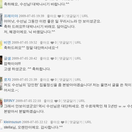
축하해요, 수선님! 대박나시기 바랍니다.^^
프레이야
|
|
2009-07-05 19:39
좋아요
0
댓글달기
URL
어머낫, 수선님 그동안 이런 좋은 일 꾸리시느라 안 보이셨군요.
축하 드려요!!! 대박나시기 바래요. 담아갑니다.
저, 혜경이에요. 닉 바꿨답니다.^^
비연
|
|
2009-07-05 19:52
좋아요
0
댓글달기
URL
축하드려요^^ 정말 대단하시네요~!
글샘
|
|
2009-07-05 20:42
좋아요
0
댓글달기
URL
깜짝이야!!!
고생 하셨군요. ^^ 축하합니다.
로쟈
|
|
2009-07-05 21:39
좋아요
0
댓글달기
URL
저도 수선님의 '강인한' 집필정신을 좀 본받아야겠습니다! 저는 울면서 글을 쓴 적이
어서요.--;
BRINY
|
|
2009-07-05 22:10
좋아요
0
댓글달기
URL
그래서 안보이셨군요! 역시 수선님은 대단하세요. 전 수료재학인 채 1년반 ㅠ.ㅠ 
본받아서 분발하겠습니다.
kleinsusun
|
|
2009-07-05 22:12
좋아요
0
댓글달기
URL
stella님, 오랜만이예요. 감사합니다.^^