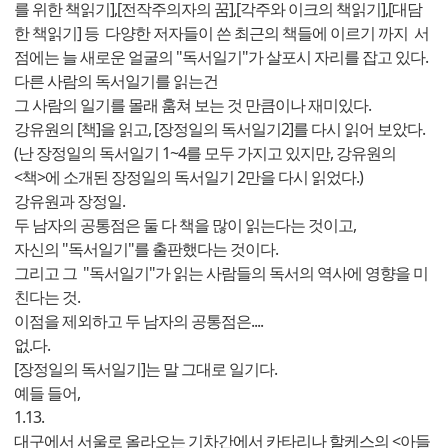
를 위한 책읽기],[전작주의자의 꿈],[각주와 이크의 책읽기],[대담
한 책읽기] 등 다양한 저자들이 쓴 최근의 책들에 이르기 까지 서
점에는 늘 새로운 얼굴의 "독서일기"가 살포시 자리를 잡고 있다.
다른 사람의 독서일기를 읽는건
그 사람의 일기를 몰래 훔쳐 보는 것 만큼이나 재미있다.
강유원의 [책]을 읽고, [장정일의 독서일기2]를 다시 읽어 보았다.
(난 장정일의 독서일기 1~4를 모두 가지고 있지만, 강유원의
<책>에 소개된 장정일의 독서일기 2만을 다시 읽었다.)
강유원과 장정일.
두 남자의 공통점은 둘 다 책을 많이 읽는다는 것이고,
자신의 "독서일기"를 출판했다는 것이다.
그리고 그 "독서일기"가 읽는 사람들의 독서의 역사에 영향을 미
친다는 것.
이점을 제외하고 두 남자의 공통점은....
없.다.
[장정일의 독서일기]는 말 그대로 일기다.
예들 들어,
1.13.
대구에서 서울로 올라오는 기차간에서 카타리나 할케스의 <아들