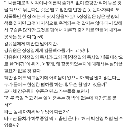
"...나름대로의 시각이나 이론적 줄거리 없이 촌평만 적어 놓은 것
을 책으로 묶는다는 것은 별로 칭찬할 만한 건 못 된다.차라리 도
서목록만 한 장 쓰는 게 낫지 않을까 싶다.장정일은 많은 분량의
책을 읽지만 그것이 지식으로 축적되는 것 같지는 않다.다시 말해
서 구슬은 많지만 그것을 꿰어서 이론적 줄거리를 만들어 내지는
못하는 듯 하다."(p59)
강유원에게 미안한 말이지만,
강유원은 장정일에게 컴플렉스를 가지고 있다.
강유원이 장정일의 독서와 그의 책 [장정일의 독서일기]를 대상으
로 한 "비평"이 뭐가, 어떻게, 왜 잘못되었는지에 대해서는 설명할
필요가 없을 것 같다.
책만 읽어도 먹고살기에 어려움이 없으니까 책을 많이 읽는다는
누가 들어도 한심한 폄하를 하는데, 무슨 할 말이 있을까?
도대체 강유원의 수준은 댄스 가수들을 보면서
"하루 종일 먹고 하는 일이 춤추는 것 밖에 없는데 저만큼을 못
쳐?"
하는 동네 아저씨와 무엇이 다른가?
타고난 몸치가 하루종일 먹고 춤만 춘다고 해서 박진영 처럼 될 수
있을까?