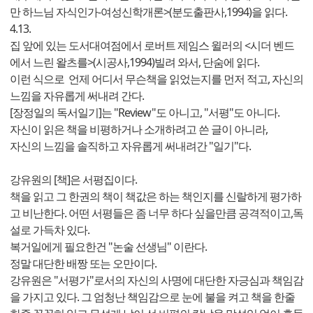
만 하느님 자식인가-여성신학개론>(분도출판사,1994)을 읽다.
4.13.
집 앞에 있는 도서대여점에서 로버트 제임스 윌러의 <시더 벤드
에서 느린 왈츠를>(시공사,1994)빌려 와서, 단숨에 읽다.
이런 식으로 언제 어디서 무슨책을 읽었는지를 먼저 적고, 자신의
느낌을 자유롭게 써내려 간다.
[장정일의 독서일기]는 "Review"도 아니고, "서평"도 아니다.
자신이 읽은 책을 비평하거나 소개하려고 쓴 글이 아니라,
자신의 느낌을 솔직하고 자유롭게 써내려간 "일기"다.
강유원의 [책]은 서평집이다.
책을 읽고 그 한권의 책이 책값은 하는 책인지를 신랄하게 평가하
고 비난한다. 어떤 서평들은 좀 너무 하다 싶을만큼 공격적이고,독
설로 가득차 있다.
복거일에게 필요한건 "논술 선생님" 이란다.
정말 대단한 배짱 또는 오만이다.
강유원은 "서평가"로서의 자신의 사명에 대단한 자긍심과 책임감
을 가지고 있다. 그 엄청난 책임감으로 눈에 불을 켜고 책을 한줄