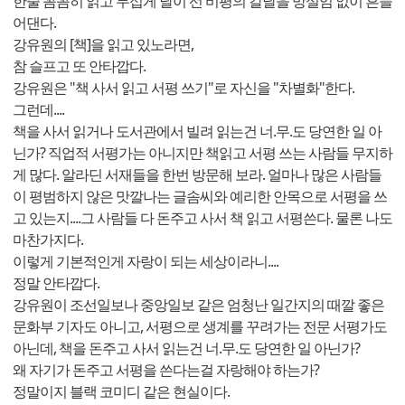
한줄 꼼꼼히 읽고 무섭게 날이 선 비평의 칼날을 망설임 없이 흔들
어댄다.
강유원의 [책]을 읽고 있노라면,
참 슬프고 또 안타깝다.
강유원은 "책 사서 읽고 서평 쓰기"로 자신을 "차별화"한다.
그런데....
책을 사서 읽거나 도서관에서 빌려 읽는건 너.무.도 당연한 일 아
닌가? 직업적 서평가는 아니지만 책읽고 서평 쓰는 사람들 무지하
게 많다. 알라딘 서재들을 한번 방문해 보라. 얼마나 많은 사람들
이 평범하지 않은 맛깔나는 글솜씨와 예리한 안목으로 서평을 쓰
고 있는지....그 사람들 다 돈주고 사서 책 읽고 서평쓴다. 물론 나도
마찬가지다.
이렇게 기본적인게 자랑이 되는 세상이라니....
정말 안타깝다.
강유원이 조선일보나 중앙일보 같은 엄청난 일간지의 때깔 좋은
문화부 기자도 아니고, 서평으로 생계를 꾸려가는 전문 서평가도
아닌데, 책을 돈주고 사서 읽는건 너.무.도 당연한 일 아닌가?
왜 자기가 돈주고 서평을 쓴다는걸 자랑해야 하는가?
정말이지 블랙 코미디 같은 현실이다.