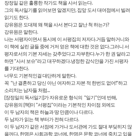
장정일 같은 훌륭한 작가도 책을 사서 읽는다.
그의 독서일기를 읽어보면 알겠지만, 집앞 도서 대여점에서 빌려
읽기도 한다.
강유원은 도대체 왜 책을 사서 본다고 잘난 척 하는가?
강유원은 말한다.
나는 서평자이면서 동시에 이 서평집의 저자다.거듭 말하거니와
이 책에 실린 글들 중에 거저 얻은 책에 대한 것은 없다.그러니 서
평자로서의 기본 자세는 갖추었다고 자부한다.누가 한 권 달라고
하면 "사서 보슈"라고 대꾸하겠다.냉정한 감식안을 가진 서평자
를 기대한다.
너무도 기본적인걸 대단하게 말한다.
꼭 "난 결혼하고 당신 아닌 여자하고 자본 적 한번도 없어!"하고
소리치는 남자들 처럼...
[장정일의 독서일기]가 자유로운 형식의 "일기"인데 반해,
강유원의 [책]이 "서평집"이라는 기본적인 차이점 외에도
이 두 남자의 책은 하늘과 땅 만큼이나 다르다.
두 남자가 읽는 책 부터가 전혀 다르다.
이 두 남자가 같은 서점에 가거나 도서관에 가도 절대 부딪히지 않
을꺼다. 한명은 사회과학 코너에, 한명은 문학 코너에 죽치고 있을