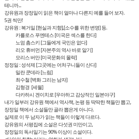
테니까...
강유원과 장정일이 읽은 책이 얼마나 다른지 예를 들어 보자.
5권 씩만!
강유원 : 복거일 [현실과 지향],[소수를 위한 변명] 등.
카를로스 푸엔테스 [미국은 섹스를 한다]
노엄 촘스키 [그들에게 국민은 없다]
리오 휴버먼 [자본주의 역사 바로 알기]
모리스 버만 [미국문화의 몰락]
정정일 : 성석제 [그곳에는 어처구니들이 산다]
밀란 쿤데라 [느림]
최수철 [벽화 그리는 남자]
김형경 [세월]
다카하시 겐이치로 [우아하고 감상적인 일본야구]
내가 일부러 강유원 책에서 역사책, 논평 등 딱딱한 책들만 뽑고,
장정일 책에서 소설들만 골라 뽑은게 아니다.
실제로 이 두 남자가 읽는 책들이 이렇게 다르다.
강유원의 서평집에 소설은 다섯권 미만이고,
장정일의 독서일기는 90% 이상이 소설이다.