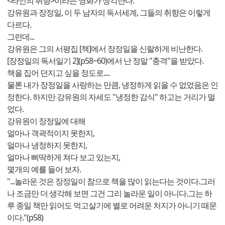
<타인의 취향>이라는 영화가 생각난다.
강유원과 장정일, 이 두 남자의 독서세계, 그들의 취향은 이렇게
다르다.
그런데...
강유원은 그의 서평집 [책]에서 장정일을 신랄하게 비난한다.
[장정일의 독서일기 2](p58~60)에서 난 정말 "충격"을 받았다.
책을 집어 던지고 싶을 정도로....
물론 내가 장정일을 사랑하는 만큼, 냉정하게 읽을 수 없었음은 인
정한다. 하지만 강유원의 자세도 "냉정한 감식" 하고는 거리가 멀
었다.
강유원이 장정일에 대해
얼마나 객곽적이지 못한지,
얼마나 냉정하지 못한지,
얼마나 삐딱하게 쳐다 보고 있는지,
몇개의 예를 들어 보자.
"...놀라운 것은 장정일이 참으로 책을 많이 읽는다는 것이다.그러
나 조금만 더 생각해 보면 그건 그리 놀라운 일이 아니다.그는 하
루 종일 책만 읽어도 먹고살기에 별로 어려운 처지가 아니기 때문
이다."(p58)