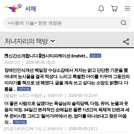
처녀자리의 책방
📕신간소개합니다 🎖️엔시티피케이션 Enshitt...
페이퍼
프레이야 | 2026-06-26 18:23
장애인인식개선 백일장 수상소감에서 저자는 맑고 단단한 기운을 뿜
어내며 눈시울을 결국 적셨다. 느리고 특별한 아이를 키우며 그동안의
이야기를 책으로 낸 해였다. 글을 계속 쓰고 싶다는 소망도 밝혔다. 다
름을 ..
100자평
[발달은 느리고 마음은..]
프레이야 | 2026-05-13 21:41
더 좋은 사람으로 살겠다는 폭설님의 솔직담백, 다정, 유머, 눈물과 웃
음의 여정. 34일간 본격적인 순례길은 물론 1년간의 육체적 단련과 세
부 준비사항 그리고 ‘들어가며‘에서 쓴, 엄마를 떠나보내고 찾은 마음
의 ..
100자평
[지금 산티아고에 가도..]
프레이야 | 2026-05-03 23:12