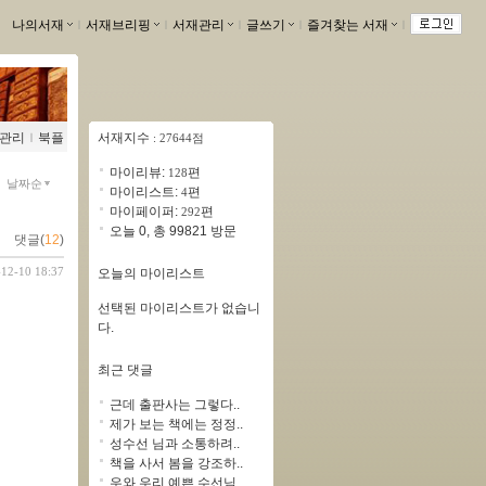
나의서재
ｌ
서재브리핑
ｌ
서재관리
ｌ
글쓰기
ｌ
즐겨찾는 서재
ｌ
관리
ｌ
북플
서재지수
: 27644점
마이리뷰:
편
128
날짜순
마이리스트:
편
4
마이페이퍼:
편
292
오늘 0, 총 99821 방문
댓글(
12
)
-12-10 18:37
오늘의 마이리스트
선택된 마이리스트가 없습니
다.
최근 댓글
근데 출판사는 그렇다..
제가 보는 책에는 정정..
성수선 님과 소통하려..
책을 사서 봄을 강조하..
우와 우리 예쁜 수선님..