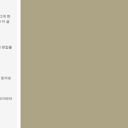
그게 한
 더 설
런 편집을
서 읽어보
다작가라야