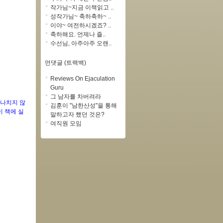
작가님~지금 이책읽고 ..
성작가님~ 축하축하~ ..
이야~ 여전하시겠죠? ..
축하해요. 언제나 즐..
수선님, 아주아주 오랜..
먼댓글 (트랙백)
Reviews On Ejaculation
Guru
그 남자를 차버려라
지나치지 않
김훈이 "남한산성"을 통해
이 책에 실
말하고자 했던 것은?
여직원 모임