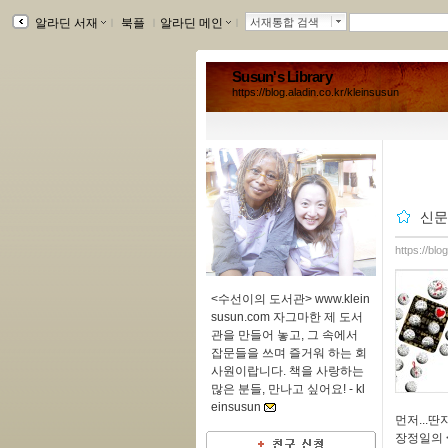
알라딘 서재
ｌ
북플
ｌ
알라딘 메인
ｌ
서재통합 검색
Susun's Library
https://blog.aladin.co.kr/kleinsusun
신문
https://blo
<수선이의 도서관> www.klein
susun.com 자그마한 제 도서
관을 만들어 놓고, 그 속에서
잡문들을 쓰며 즐거워 하는 회
사원이랍니다. 책을 사랑하는
많은 분들, 만나고 싶어요! -
kl
einsusun
먼저...딴
장정일의 