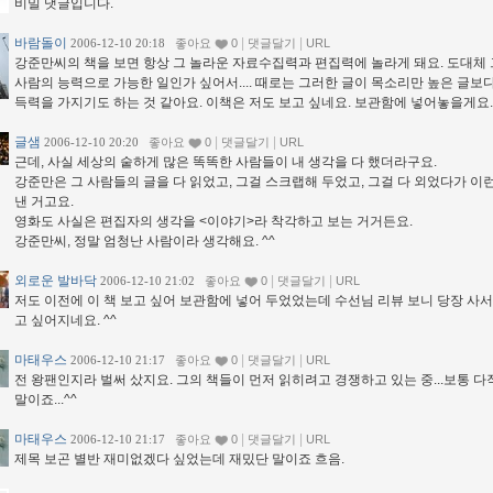
비밀 댓글입니다.
바람돌이
|
|
2006-12-10 20:18
좋아요
0
댓글달기
URL
강준만씨의 책을 보면 항상 그 놀라운 자료수집력과 편집력에 놀라게 돼요. 도대체 
사람의 능력으로 가능한 일인가 싶어서.... 때로는 그러한 글이 목소리만 높은 글보다
득력을 가지기도 하는 것 같아요. 이책은 저도 보고 싶네요. 보관함에 넣어놓을게요.
글샘
|
|
2006-12-10 20:20
좋아요
0
댓글달기
URL
근데, 사실 세상의 숱하게 많은 똑똑한 사람들이 내 생각을 다 했더라구요.
강준만은 그 사람들의 글을 다 읽었고, 그걸 스크랩해 두었고, 그걸 다 외었다가 이
낸 거고요.
영화도 사실은 편집자의 생각을 <이야기>라 착각하고 보는 거거든요.
강준만씨, 정말 엄청난 사람이라 생각해요. ^^
외로운 발바닥
|
|
2006-12-10 21:02
좋아요
0
댓글달기
URL
저도 이전에 이 책 보고 싶어 보관함에 넣어 두었었는데 수선님 리뷰 보니 당장 사
고 싶어지네요. ^^
마태우스
|
|
2006-12-10 21:17
좋아요
0
댓글달기
URL
전 왕팬인지라 벌써 샀지요. 그의 책들이 먼저 읽히려고 경쟁하고 있는 중...보통 
말이죠...^^
마태우스
|
|
2006-12-10 21:17
좋아요
0
댓글달기
URL
제목 보곤 별반 재미없겠다 싶었는데 재밌단 말이죠 흐음.