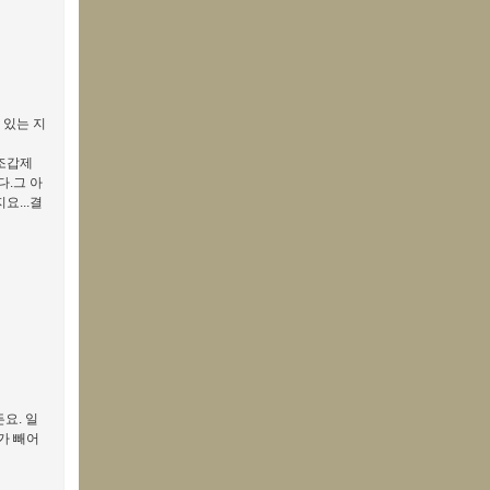
 있는 지
 조갑제
.그 아
...결
요. 일
가 빼어