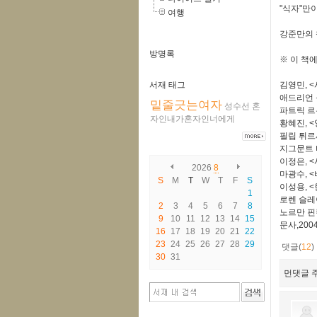
"식자"만
여행
강준만의 
방명록
※ 이 책에
서재 태그
김영민, <
애드리언 
밑줄긋는여자
성수선
혼
파트릭 르무
자인내가혼자인너에게
황혜진, <
필립 튀르셰
지그문트 바
이정은, <
2026
8
마광수, <
S
M
T
W
T
F
S
이성용, <
1
로렌 슬레
2
3
4
5
6
7
8
노르만 핀
9
10
11
12
13
14
15
문사,2004
16
17
18
19
20
21
22
23
24
25
26
27
28
29
댓글(
12
)
30
31
먼댓글 주