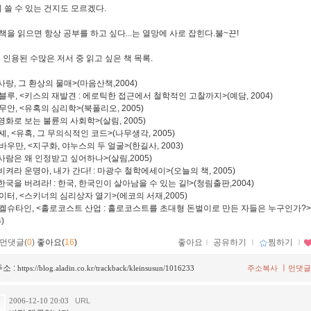
이 쓸 수 있는 건지도 모르겠다.
책을 읽으면 항상 공부를 하고 싶다...는 열망에 사로 잡힌다.불~끈!
 인용된 수많은 저서 중 읽고 싶은 책 목록.
사랑, 그 환상의 물매>(마음산책,2004)
블루, <키스의 재발견 : 에로틱한 접근에서 철학적인 고찰까지>(예담, 2004)
안, <유혹의 심리학>(북폴리오, 2005)
영화로 보는 불륜의 사회학>(살림, 2005)
, <유혹, 그 무의식적인 코드>(나무생각, 2005)
우만, <지구화, 야누스의 두 얼굴>(한길사, 2003)
사람은 왜 인정받고 싶어하나>(살림,2005)
비켜라 운명아, 내가 간다! : 마광수 철학에세이>(오늘의 책, 2005)
한국을 버려라! : 한국, 한국인이 살아남을 수 있는 길!>(청림출판,2004)
이터, <스키너의 심리상자 열기>(에코의 서재,2005)
켈슈타인, <홀로코스트 산업 : 홀로코스트를 초대형 돈벌이로 만든 자들은 누구인가?>
)
먼댓글(
0
)
좋아요(
16
)
좋아요
ｌ
공유하기
ｌ
찜하기
ｌ
소 :
ㅣ
https://blog.aladin.co.kr/trackback/kleinsusun/1016233
주소복사
먼댓글
2006-12-10 20:03
URL