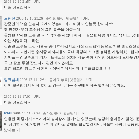
2006-12-10 21:57
URL
비밀 댓글입니다.
드팀전
|
|
2006-12-10 23:26
좋아요
0
댓글달기
URL
강준만의 책은 안본지 오래되었는데..아마 이것도 안볼듯 합니다.^^
뭐 언젠가 우리 교수님이 그런 말씀을 하셨는데...
훌륭한 학자란 모든 걸 다 기억하는 사람이 아니라 필요한 내용이 어느 책 어느 곳에
아는 사람이다.....라는
강준만 교수도 그런 사람들 중에 하나겠지요.사실 스크랩의 왕으로 치면 월간조선
아저씨나 고인이된 홍사중 아저씨등도 국내 최강의 스크랩 능력을 자랑하셨드랍니다
저씨들은 강교수보다 기자네트워크와 정치인맥을 통해 저인망 정보까지 모아놓았지요
국 그 칼로 무얼 잡느냐가 관건이 되겠네요.
요즘 최고의 정보 지식인은 네이버 지식검색이나 구글일껄요 ㅎㅎ
잉크냄새
|
|
2006-12-11 12:34
좋아요
0
댓글달기
URL
이책 보관함에서 먼지 쌓이고 있는데, 다음 주문때 먼지좀 털어줘야겠어요.
2006-12-11 17:03
URL
비밀 댓글입니다.
icaru
|
|
2006-12-11 22:24
좋아요
0
댓글달기
URL
인용된 책 중에서 <스키너의 심리상자 열기>만 읽었는데, 상당히 흥미롭게 읽었거든
반 심리학 서적과 별반 다른 게 없다고 말해도 할말없겠지만, 저술한 사람이 글솜씨
났다는 거...