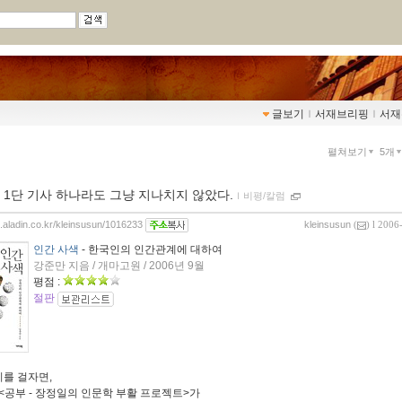
글보기
ｌ
서재브리핑
ｌ
서재
펼쳐보기
5개
 1단 기사 하나라도 그냥 지나치지 않았다.
ｌ
비평/칼럼
g.aladin.co.kr/kleinsusun/1016233
kleinsusun
(
) l 2006
인간 사색
- 한국인의 인간관계에 대하여
강준만 지음 / 개마고원 / 2006년 9월
평점 :
절판
지를 걸자면,
<공부 - 장정일의 인문학 부활 프로젝트>가