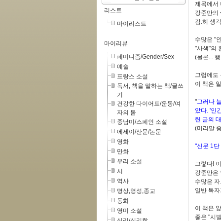
제목에서 
리스트
강준만의 <
감.히 생
마이리스트
수많은 "
마이리뷰
"사색"의 
페미니즘/Gender/Sex
(물론...
예술
그럼에도 
프랑스 소설
이 책은 일
독서, 책을 말하는 책/글쓰
기
"
그러나 늘
건강한 다이어트/운동/여
았다. '
자의 몸
린 글의 
중남미/스페인 소설
(머리말 
에세이/산문/논문
영화
"신문 1
만화
우리 소설
그렇다! 
시
강준만은 
역사
수많은 자
일반 독자
명상,영성,종교
동화
이 책은 
영미 소설
좋은 "시
심리/심리학