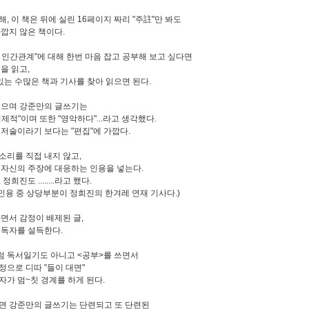
, 이 책은 뒤에 실린 16페이지 짜리 "주註"만 봐도
아깝지 않은 책이다.
 인간관계"에 대해 한번 마음 잡고 공부해 보고 싶다면
을 읽고,
 있는 수많은 책과 기사를 찾아 읽으면 된다.
읽으며 강준만의 글쓰기는
제적"이며 또한 "영악하다"...라고 생각했다.
 저술이라기 보다는 "편집"에 가깝다.
소리를 직접 내지 않고,
 자신의 주장에 대응하는 인용을 넣는다.
정희진도 ........라고 했다.
의 인용 중 상당부분이 정희진의 한겨레 연재 기사다.)
하면서 감정이 배제된 글,
 독자를 설득한다.
 독서일기도 아니고 <공부>를 쓰면서
정으로 디따 "들이 대면"
자가 멈~칫 경계를 하게 된다.
면 강준만의 글쓰기는 단련되고 또 단련된