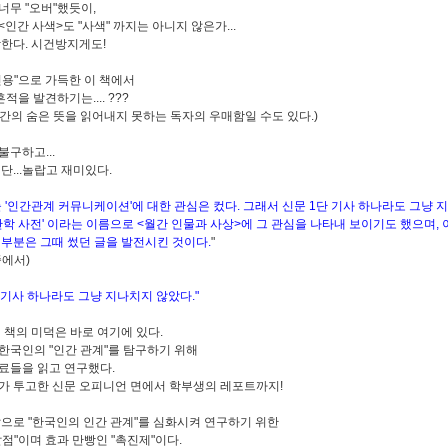
너무 "오버"했듯이,
인간 사색>도 "사색" 까지는 아니지 않은가...
각한다. 시건방지게도!
인용"으로 가득한 이 책에서
흔적을 발견하기는.... ???
 행간의 숨은 뜻을 읽어내지 못하는 독자의 우매함일 수도 있다.)
불구하고...
단...놀랍고 재미있다.
 '인간관계 커뮤니케이션'에 대한 관심은 컸다. 그래서 신문 1단 기사 하나라도 그냥 
인간학 사전' 이라는 이름으로 <월간 인물과 사상>에 그 관심을 나타내 보이기도 했으며, 
대부분은 그때 썼던 글을 발전시킨 것이다.
"
중에서)
단 기사 하나라도 그냥 지나치지 않았다."
이 책의 미덕은 바로 여기에 있다.
한국인의 "인간 관계"를 탐구하기 위해
료들을 읽고 연구했다.
가 투고한 신문 오피니언 면에서 학부생의 레포트까지!
앞으로 "한국인의 인간 관계"를 심화시켜 연구하기 위한
발점"이며 효과 만빵인 "촉진제"이다.