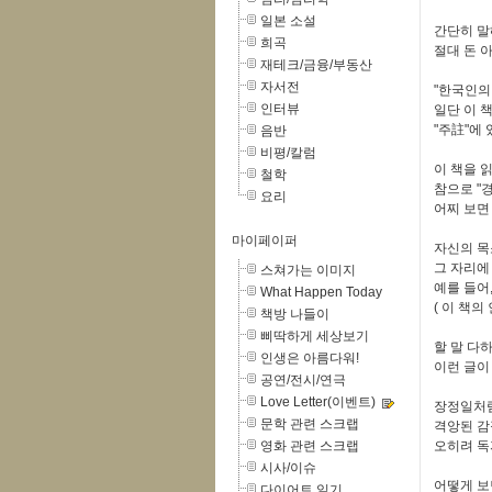
일본 소설
간단히 말해
희곡
절대 돈 
재테크/금융/부동산
자서전
"한국인의
인터뷰
일단 이 책
"주註"에
음반
비평/칼럼
이 책을 
철학
참으로 "경
요리
어찌 보면
마이페이퍼
자신의 목
그 자리에
스쳐가는 이미지
예를 들어, 
What Happen Today
( 이 책
책방 나들이
삐딱하게 세상보기
할 말 다
인생은 아름다워!
이런 글이
공연/전시/연극
Love Letter(이벤트)
장정일처럼
문학 관련 스크랩
격앙된 감
영화 관련 스크랩
오히려 독
시사/이슈
어떻게 보
다이어트 일기