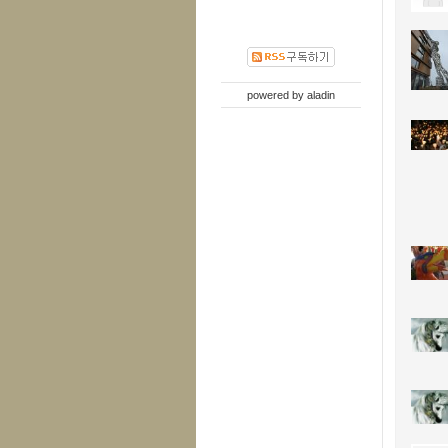
powered by
aladin