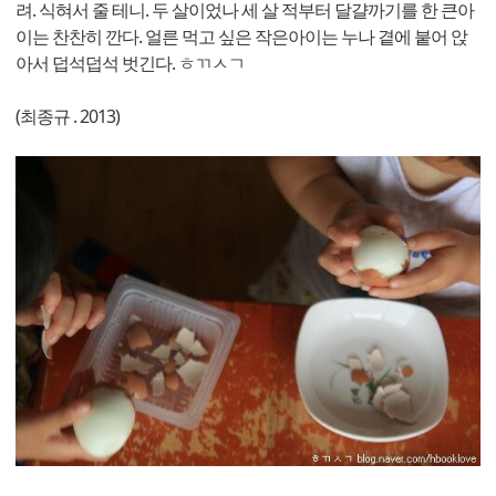
려. 식혀서 줄 테니. 두 살이었나 세 살 적부터 달걀까기를 한 큰아
이는 찬찬히 깐다. 얼른 먹고 싶은 작은아이는 누나 곁에 붙어 앉
아서 덥석덥석 벗긴다. ㅎㄲㅅㄱ
(최종규 . 2013)