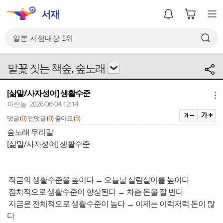
말꽃 짓는 책숲, 숲노래
[삶말/사자성어] 생활수준
메뉴
파란놀 2026/06/04 12:14
0
0
5
댓글 (
)
먼댓글 (
)
좋아요 (
)
숲노래 우리말
[삶말/사자성어] 생활수준
작금의 생활수준을 높이다 → 오늘날 살림살이를 높이다
점차적으로 생활수준이 향상된다 → 차츰 돈을 잘 번다
지금은 전체적으로 생활수준이 높다 → 이제는 이럭저럭 돈이 많
다