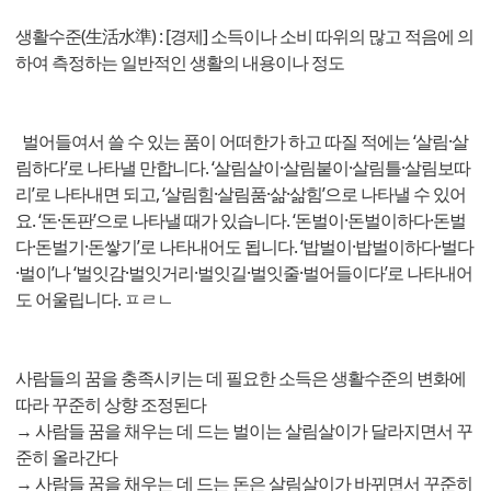
생활수준(生活水準) : [경제] 소득이나 소비 따위의 많고 적음에 의
하여 측정하는 일반적인 생활의 내용이나 정도
벌어들여서 쓸 수 있는 품이 어떠한가 하고 따질 적에는 ‘살림·살
림하다’로 나타낼 만합니다. ‘살림살이·살림붙이·살림틀·살림보따
리’로 나타내면 되고, ‘살림힘·살림품·삶·삶힘’으로 나타낼 수 있어
요. ‘돈·돈판’으로 나타낼 때가 있습니다. ‘돈벌이·돈벌이하다·돈벌
다·돈벌기·돈쌓기’로 나타내어도 됩니다. ‘밥벌이·밥벌이하다·벌다
·벌이’나 ‘벌잇감·벌잇거리·벌잇길·벌잇줄·벌어들이다’로 나타내어
도 어울립니다. ㅍㄹㄴ
사람들의 꿈을 충족시키는 데 필요한 소득은 생활수준의 변화에
따라 꾸준히 상향 조정된다
→ 사람들 꿈을 채우는 데 드는 벌이는 살림살이가 달라지면서 꾸
준히 올라간다
→ 사람들 꿈을 채우는 데 드는 돈은 살림살이가 바뀌면서 꾸준히