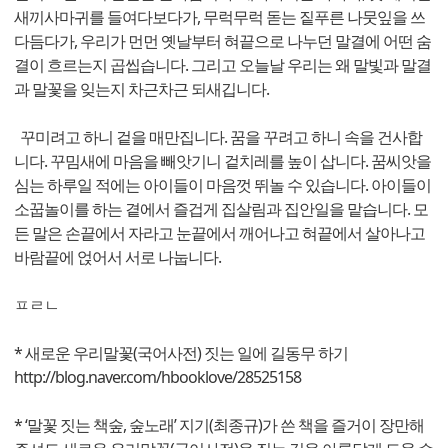
새끼사마귀를 들여다보다가, 무럭무럭 돋는 짙푸른 나뭇잎을 쓰
다듬다가, 우리가 먼먼 옛날부터 혀끝으로 나누던 말결에 어떤 숨
결이 흐르는지 곱씹습니다. 그리고 오늘날 우리는 왜 말빛과 말결
과 말꽃을 잊는지 차근차근 되새깁니다.
꾸미려고 하니 겉을 매만집니다. 꿈을 꾸려고 하니 속을 건사합
니다. 꾸밈새에 마음을 빼앗기니 겉치레를 높이 삽니다. 꿈씨앗을
심는 하루일 적에는 아이들이 마음껏 뛰놀 수 있습니다. 아이들이
소꿉놀이를 하는 곁에서 즐겁게 집살림과 집안일을 맡습니다. 모
든 말은 손끝에서 자라고 눈끝에서 깨어나고 혀끝에서 살아나고
바람끝에 얹어서 서로 나눕니다.
ㅍㄹㄴ
* 새로운 우리말꽃(국어사전) 짓는 일에 길동무 하기
http://blog.naver.com/hbooklove/28525158
* ‘말꽃 짓는 책숲, 숲노래’ 지기(최종규)가 쓴 책을 즐거이 장만해