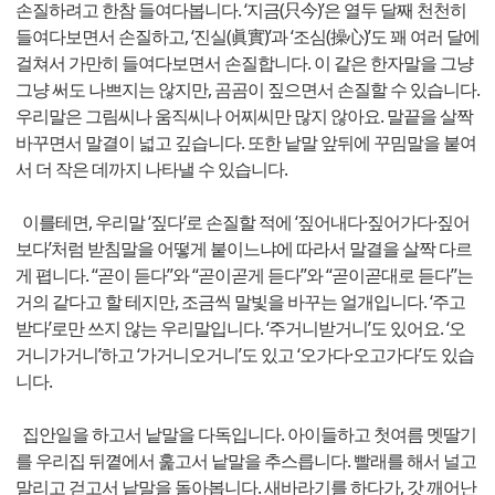
손질하려고 한참 들여다봅니다. ‘지금(只今)’은 열두 달째 천천히
들여다보면서 손질하고, ‘진실(眞實)’과 ‘조심(操心)’도 꽤 여러 달에
걸쳐서 가만히 들여다보면서 손질합니다. 이 같은 한자말을 그냥
그냥 써도 나쁘지는 않지만, 곰곰이 짚으면서 손질할 수 있습니다.
우리말은 그림씨나 움직씨나 어찌씨만 많지 않아요. 말끝을 살짝
바꾸면서 말결이 넓고 깊습니다. 또한 낱말 앞뒤에 꾸밈말을 붙여
서 더 작은 데까지 나타낼 수 있습니다.
이를테면, 우리말 ‘짚다’로 손질할 적에 ‘짚어내다·짚어가다·짚어
보다’처럼 받침말을 어떻게 붙이느냐에 따라서 말결을 살짝 다르
게 폅니다. “곧이 듣다”와 “곧이곧게 듣다”와 “곧이곧대로 듣다”는
거의 같다고 할 테지만, 조금씩 말빛을 바꾸는 얼개입니다. ‘주고
받다’로만 쓰지 않는 우리말입니다. ‘주거니받거니’도 있어요. ‘오
거니가거니’하고 ‘가거니오거니’도 있고 ‘오가다·오고가다’도 있습
니다.
집안일을 하고서 낱말을 다독입니다. 아이들하고 첫여름 멧딸기
를 우리집 뒤꼍에서 훑고서 낱말을 추스릅니다. 빨래를 해서 널고
말리고 걷고서 낱말을 돌아봅니다. 새바라기를 하다가, 갓 깨어난