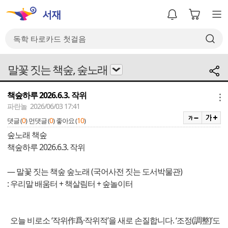
말꽃 짓는 책숲, 숲노래
책숲하루 2026.6.3. 작위
메뉴
파란놀 2026/06/03 17:41
0
0
10
댓글 (
)
먼댓글 (
)
좋아요 (
)
숲노래 책숲
책숲하루 2026.6.3. 작위
― 말꽃 짓는 책숲 숲노래 (국어사전 짓는 도서박물관)
: 우리말 배움터 + 책살림터 + 숲놀이터
오늘 비로소 ‘작위作爲·작위적’을 새로 손질합니다. ‘조정(調整)’도