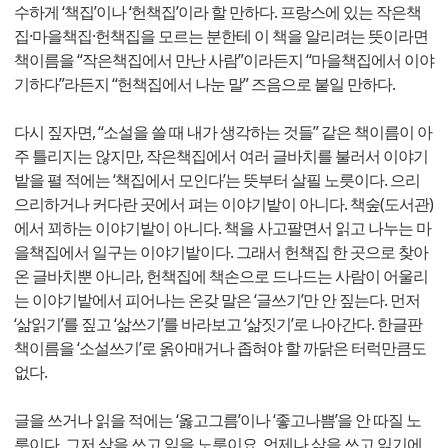
수하게 ‘책집’이나 ‘헌책집’이라 할 만하다. 프랑스에 있는 작은책
집·마을책집·헌책집을 모르는 분한테 이 책을 알리려는 뜻이라면
책이름을 “작은책집에서 만난 사람”이라든지 “마을책집에서 이야
기하다”라든지 “헌책집에서 나눈 말” 즈음으로 붙일 만하다.
다시 짚자면, “소설을 쓸 때 내가 생각하는 것들” 같은 책이름이 아
주 틀리지는 않지만, 작은책집에서 여러 글바치를 불러서 이야기
밭을 펼 적에는 ‘책집에서 모인다’는 뜻부터 살필 노릇이다. 으리
으리하거나 커다란 곳에서 펴는 이야기밭이 아니다. 책숲(도서관)
에서 꾀하는 이야기밭이 아니다. 책을 사고팔면서 읽고 나누는 마
을책집에서 일구는 이야기밭이다. 그래서 헌책집 한 곳으로 찾아
온 글바치뿐 아니라, 헌책집에 책손으로 드나드는 사람이 어울리
는 이야기밭에서 피어나는 온갖 말은 ‘글쓰기’만 안 짚는다. 먼저
‘삶읽기’를 짚고 ‘삶쓰기’를 바라보고 ‘삶짓기’로 나아간다. 한글판
책이름을 ‘소설쓰기’로 옭아매거나 좁혀야 할 까닭은 터럭만큼도
없다.
글을 쓰거나 읽을 적에는 ‘옳고그름’이나 ‘좋고나쁨’을 안 따질 노
릇이다. 그저 삶을 쓰고 읽을 노릇이요, 언제나 삶을 쓰고 읽기에