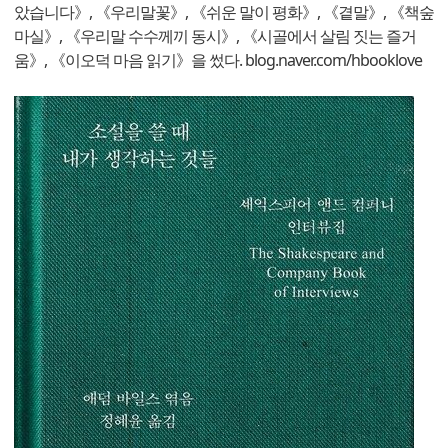
았습니다》, 《우리말꽃》, 《쉬운 말이 평화》, 《곁말》, 《책숲
마실》, 《우리말 수수께끼 동시》, 《시골에서 살림 짓는 즐거
움》, 《이오덕 마음 읽기》을 썼다. blog.naver.com/hbooklove