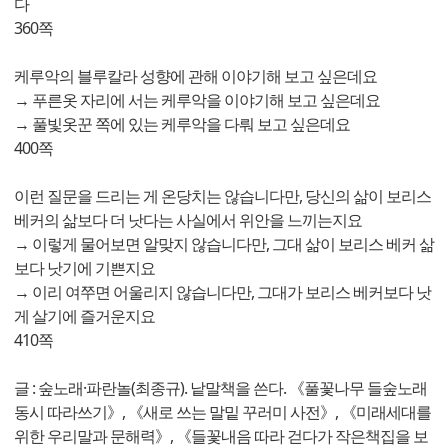
다
360쪽
케루악의 블루칼라 성향에 관해 이야기해 보고 싶은데요
→ 푸른옷 자리에 서는 케루악을 이야기해 보고 싶은데요
→ 풀빛옷꾼 쪽에 있는 케루악을 다뤄 보고 싶은데요
400쪽
이런 질문을 드리는 게 온당치는 않습니다만, 당신의 삶이 보리스
베커의 삶보다 더 낫다는 사실에서 위안을 느끼는지요
→ 이렇게 물어보면 알맞지 않습니다만, 그대 삶이 보리스 베커 삶
보다 낫기에 기쁜지요
→ 이리 여쭈면 어울리지 않습니다만, 그대가 보리스 베커보다 낫
게 살기에 즐거운지요
410쪽
글 : 숲노래·파란놀(최종규). 낱말책을 쓴다. 《풀꽃나무 들숲노래
동시 따라쓰기》, 《새로 쓰는 말밑 꾸러미 사전》, 《미래세대를
위한 우리말과 문해력》, 《들꽃내음 따라 걷다가 작은책집을 보