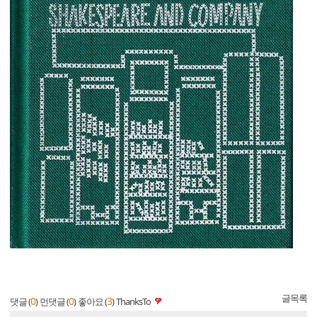
글목록
0
0
3
댓글 (
)
먼댓글 (
)
좋아요 (
)
ThanksTo