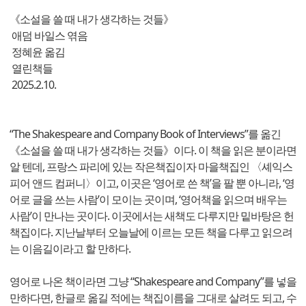
《소설을 쓸 때 내가 생각하는 것들》
애덤 바일스 엮음
정혜윤 옮김
열린책들
2025.2.10.
“The Shakespeare and Company Book of Interviews”를 옮긴
《소설을 쓸 때 내가 생각하는 것들》이다. 이 책을 읽은 분이라면
알 텐데, 프랑스 파리에 있는 작은책집이자 마을책집인 〈셰익스
피어 앤드 컴퍼니〉이고, 이곳은 ‘영어로 쓴 책’을 팔 뿐 아니라, ‘영
어로 글을 쓰는 사람’이 모이는 곳이며, ‘영어책을 읽으며 배우는
사람’이 만나는 곳이다. 이곳에서는 새책도 다루지만 밑바탕은 헌
책집이다. 지난날부터 오늘날에 이르는 모든 책을 다루고 읽으려
는 이음길이라고 할 만하다.
영어로 나온 책이라면 그냥 “Shakespeare and Company”를 넣을
만하다면, 한글로 옮길 적에는 책집이름을 그대로 살려도 되고, 수