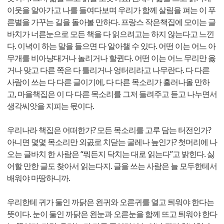
이웃을 알아가고 나를 들여다보며 우리가 함께 살림을 펴는 이 푸
른별을 가꾸는 길을 돌아볼 만하다. 프랑스 작은책집에 모이는 글
바치가 너른눈으로 모든 책을 다 읽으려고는 하지 않는다고 느낀
다. 이녁이 하는 말을 들으면 다 알아챌 수 있다. 어떤 이는 어느 아
무개를 비아냥대거나 놀리거나 할퀸다. 어떤 이는 어느 무리만 옳
거나 맞고 다른 쪽은 다 틀리거나 엉터리라고 나무란다. 다 다른
사람이 쓰는 다 다른 글이기에, 다 다른 목소리가 흘러나올 만하
고, 마을책집은 이 다 다른 목소리를 그저 들려주고 듣고 나누면서
생각씨앗을 지피는 몫이다.
우리나라 책집은 어떠한가? 모든 목소리를 고루 담는 터전인가?
아니면 몇몇 목소리만 외곬로 치닫는 굴레나 늪인가? 첫머리에 나
오는 글바치 한 사람은 “뭐든지 닥치는 대로 읽는다”고 밝힌다. 싫
어할 만한 글도 찾아서 읽는다지. 글을 쓰는 사람은 늘 모두한테서
배워야 마땅하니까.
우리한테 귀가 둘인 까닭은 왼귀와 오른귀를 열고 틔워야 한다는
뜻이다. 눈이 둘인 까닭은 왼눈과 오른눈을 함께 뜨고 틔워야 한다