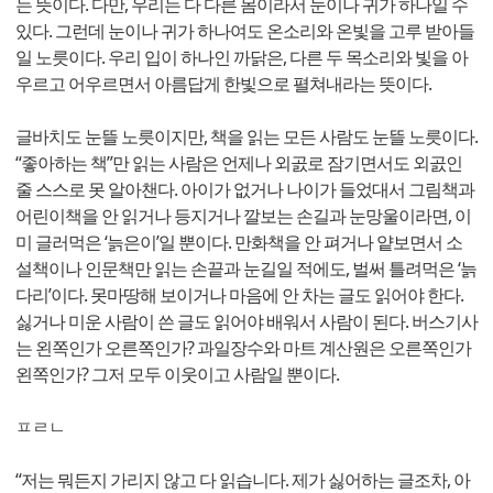
는 뜻이다. 다만, 우리는 다 다른 몸이라서 눈이나 귀가 하나일 수
있다. 그런데 눈이나 귀가 하나여도 온소리와 온빛을 고루 받아들
일 노릇이다. 우리 입이 하나인 까닭은, 다른 두 목소리와 빛을 아
우르고 어우르면서 아름답게 한빛으로 펼쳐내라는 뜻이다.
글바치도 눈뜰 노릇이지만, 책을 읽는 모든 사람도 눈뜰 노릇이다.
“좋아하는 책”만 읽는 사람은 언제나 외곬로 잠기면서도 외곬인
줄 스스로 못 알아챈다. 아이가 없거나 나이가 들었대서 그림책과
어린이책을 안 읽거나 등지거나 깔보는 손길과 눈망울이라면, 이
미 글러먹은 ‘늙은이’일 뿐이다. 만화책을 안 펴거나 얕보면서 소
설책이나 인문책만 읽는 손끝과 눈길일 적에도, 벌써 틀려먹은 ‘늙
다리’이다. 못마땅해 보이거나 마음에 안 차는 글도 읽어야 한다.
싫거나 미운 사람이 쓴 글도 읽어야 배워서 사람이 된다. 버스기사
는 왼쪽인가 오른쪽인가? 과일장수와 마트 계산원은 오른쪽인가
왼쪽인가? 그저 모두 이웃이고 사람일 뿐이다.
ㅍㄹㄴ
“저는 뭐든지 가리지 않고 다 읽습니다. 제가 싫어하는 글조차, 아