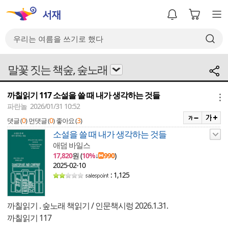
말꽃 짓는 책숲, 숲노래
까칠읽기 117 소설을 쓸 때 내가 생각하는 것들
메뉴
파란놀 2026/01/31 10:52
0
0
3
댓글 (
)
먼댓글 (
)
좋아요 (
)
소설을 쓸 때 내가 생각하는 것들
애덤 바일스
17,820
원 (
10%
↓
990
)
2025-02-10
: 1,125
까칠읽기 . 숲노래 책읽기 / 인문책시렁 2026.1.31.
까칠읽기 117