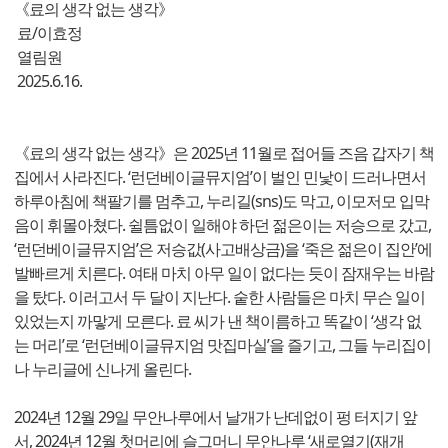
《료의 생각 없는 생각》
료/이효정
열림원
2025.6.16.
《료의 생각 없는 생각》은 2025년 11월로 접어들 즈음 갑자기 책
집에서 사라진다. ‘런던베이글뮤지엄’이 벌인 민낯이 드러나면서
하루아침에 책팔기를 멈추고, 누리길(sns)도 막고, 이모저모 입막
음이 휘몰아쳤다. 쉴틈없이 일해야 하던 젊은이는 저승으로 갔고,
‘런던베이글뮤지엄’은 저승값(사고배상금)을 ‘죽은 젊은이 집안’에
발빠르게 치른다. 여태 마치 아무 일이 없다는 듯이 잠재우는 바람
을 탔다. 이러고서 두 달이 지난다. 숱한 사람들은 마치 무슨 일이
있었는지 까맣게 모른다. 료 씨가 낸 책이름하고 똑같이 ‘생각 없
는 머리’로 ‘런던베이글뮤지엄 맛집마실’을 즐기고, 그들 누리집이
나 누리글에 신나게 올린다.
2024년 12월 29일 무안나루에서 날개가 난데없이 펑 터지기 앞
서, 2024년 12월 첫머리에 슬그머니 무안나루 ‘새로열기(재개