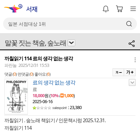
말꽃 짓는 책숲, 숲노래
까칠읽기 114 료의 생각 없는 생각
메뉴
파란놀 2025/12/31 15:53
0
0
6
댓글 (
)
먼댓글 (
)
좋아요 (
)
료의 생각 없는 생각
료
18,000
원 (
10%
↓
1,000
)
2025-06-16
: 23,380
까칠읽기 . 숲노래 책읽기 / 인문책시렁 2025.12.31.
까칠읽기 114