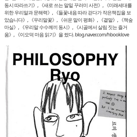
동시 따라쓰기》, 《새로 쓰는 말밑 꾸러미 사전》, 《미래세대를
위한 우리말과 문해력》, 《들꽃내음 따라 걷다가 작은책집을 보
았습니다》, 《우리말꽃》, 《쉬운 말이 평화》, 《곁말》, 《책숲
마실》, 《우리말 수수께끼 동시》, 《시골에서 살림 짓는 즐거
움》, 《이오덕 마음 읽기》을 썼다. blog.naver.com/hbooklove