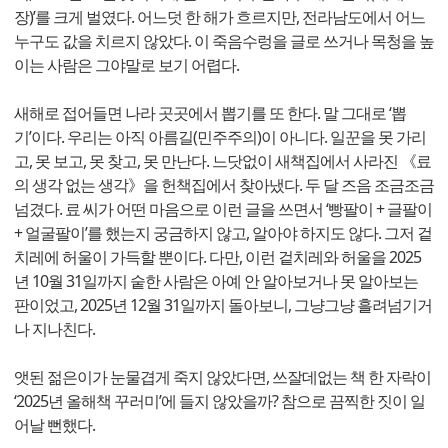
장)’를 크게 벌였다. 어느덧 한 해가 흐르지만, 전라남도에서 어느
누구도 값을 치르지 않았다. 이 죽음수렁을 글로 쓰거나 목청을 높
이는 사람은 그야말로 보기 어렵다.
새해로 접어들면 나라 곳곳에서 뽑기를 또 한다. 말 그대로 ‘뽑
기’이다. 우리는 아직 아름길(민주주의)이 아니다. 일꾼을 못 가리
고, 못 보고, 못 찾고, 못 만난다. 느닷없이 새책집에서 사라진 《료
의 생각 없는 생각》을 헌책집에서 찾아냈다. 두 달 즈음 조금조금
넘겼다. 료 씨가 어떤 마음으로 이런 글을 쓰면서 ‘빵팔이 + 글팔이
+ 얼굴팔이’를 했는지 궁금하지 않고, 알아야 하지도 않다. 그저 겉
치레에 허울이 가득할 뿐이다. 다만, 이런 겉치레와 허울을 2025
년 10월 31일까지 숱한 사람은 아예 안 알아보거나 못 알아보는
판이었고, 2025년 12월 31일까지 돌아보니, 그냥그냥 흘려넘기거
나 지나친다.
앳된 젊은이가 눈물겹게 죽지 않았다면, 쓰잘데없는 책 한 자락이
‘2025년 올해책 꾸러미’에 들지 않았을까? 참으로 끔찍한 짓이 일
어날 뻔했다.