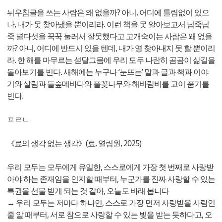
뉘우침글을 쓰는 사람은 왜 없을까? 아니, 어디에 틀림없이 있으
나, 내가 못 찾아냈을 뿐이리라. 이런 책을 못 알아보고서 넙죽넙
죽 별다섯을 꾹꾹 눌러서 잘못했다고 고개숙이는 사람은 왜 없을
까? 아니, 어디에 반드시 있을 텐데, 내가 영 찾아내지 못 할 뿐이리
라. 한 해를 마무르는 섣달그믐에 우리 모두 나란히 곰곰이 삶길을
돌아보기를 빈다. 새해에는 누구나 ‘눈뜨는’ 말과 글과 책과 이야
기와 살림과 들숲메바다와 풀꽃나무와 해바람비를 고이 품기를
빈다.
ㅍㄹㄴ
《료의 생각 없는 생각》(료, 열림원, 2025)
우리 모두는 모두에게 유일한, 스스로에게 가장 첫 번째로 사랑받
아야 하는 존재임을 인지할 때부터, 누군가를 진짜 사랑할 수 있는
특권을 선물 받게 되는 것 같아, 오늘도 바래 봅니다
→ 우리 모두는 저마다 하나인, 스스로 가장 먼저 사랑받을 사람인
줄 알 때부터, 서로 참으로 사랑할 수 있는 빛을 받는 듯하다고, 오