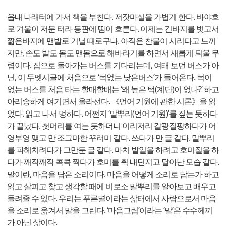
읍내 나래터에 가서 책을 부친다. 저잣마실을 가볍게 한다. 바야흐
로 겨울이 저문 터라 등판에 땀이 흐른다. 이제는 긴바지를 벗고서
짧은바지에 맨발로 거닐 때로구나. 아직은 찬물이 시리다고 느끼
지만, 손도 발도 몸도 맨몸으로 해바라기를 하면서 새롭게 틔울 무
렵이다. 집으로 돌아가는 버스를 기다리는데, 여태 보던 버스가 아
닌, 이 두멧시골에 처음으로 ‘턱없는 낮은버스’가 들어온다. 턱이
없는 버스를 처음 타는 할매할배는 ‘왜 높은 턱(계단)이 없나?’ 하고
아리송하게 여기면서 올라선다. 《언어 기원에 관한 시론》을 읽
었다. 읽고 나서 멍하다. 어쩐지 ‘말뿌리(언어 기원)’를 짚는 듯하다
가 끝났다. 첫머리를 여는 듯하더니 이리저리 갈팡질팡하다가 어
영부영 맺고 만 조그마한 꾸러미 같다. 쓰다가 만 글 같다. 말뿌리
를 파헤치려다가 그만둔 글 같다. 마치 밭일을 하려고 호미질을 하
다가 깨작깨작 콕콕 찍다가 호미를 휙 내던지고 달아난 모습 같다.
말이란, 마음을 담은 소리이다. 마음을 어떻게 소리로 담는가 하고
읽고 살피고 찾고 생각할 때에 비로소 말뿌리를 알아보고 배우고
들려줄 수 있다. 우리는 푸른별이라는 삶터에서 사람으로서 마음
을 소리로 옮겨서 말을 그린다. ‘마음그림’이라는 ‘말’은 수수께끼
가 아닌 삶이다.