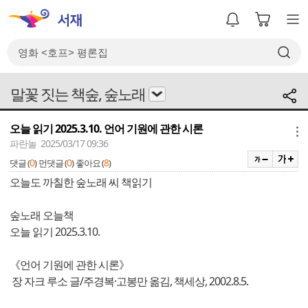
말꽃 짓는 책숲, 숲노래
오늘 읽기 2025.3.10. 언어 기원에 관한 시론
메뉴
파란놀 2025/03/17 09:36
0
0
8
댓글 (
)
먼댓글 (
)
좋아요 (
)
오늘도 까칠한 숲노래 씨 책읽기
숲노래 오늘책
오늘 읽기 2025.3.10.
《언어 기원에 관한 시론》
장 자크 루소 글/주경복·고봉만 옮김, 책세상, 2002.8.5.