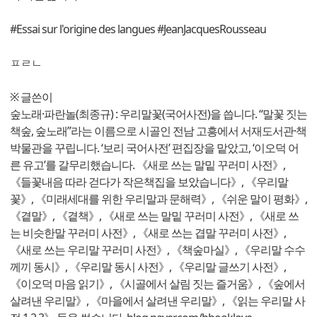
#Essai sur l'origine des langues #JeanJacquesRousseau
ㅍㄹㄴ
※ 글쓴이
숲노래·파란놀(최종규) : 우리말꽃(국어사전)을 씁니다. “말꽃 짓는
책숲, 숲노래”라는 이름으로 시골인 전남 고흥에서 서재도서관·책
박물관을 꾸립니다. ‘보리 국어사전’ 편집장을 맡았고, ‘이오덕 어
른 유고’를 갈무리했습니다. 《새로 쓰는 말밑 꾸러미 사전》,
《들꽃내음 따라 걷다가 작은책집을 보았습니다》, 《우리말
꽃》, 《미래세대를 위한 우리말과 문해력》, 《쉬운 말이 평화》,
《곁말》, 《곁책》, 《새로 쓰는 말밑 꾸러미 사전》, 《새로 쓰
는 비슷한말 꾸러미 사전》, 《새로 쓰는 겹말 꾸러미 사전》,
《새로 쓰는 우리말 꾸러미 사전》, 《책숲마실》, 《우리말 수수
께끼 동시》, 《우리말 동시 사전》, 《우리말 글쓰기 사전》,
《이오덕 마음 읽기》, 《시골에서 살림 짓는 즐거움》, 《숲에서
살려낸 우리말》, 《마을에서 살려낸 우리말》, 《읽는 우리말 사