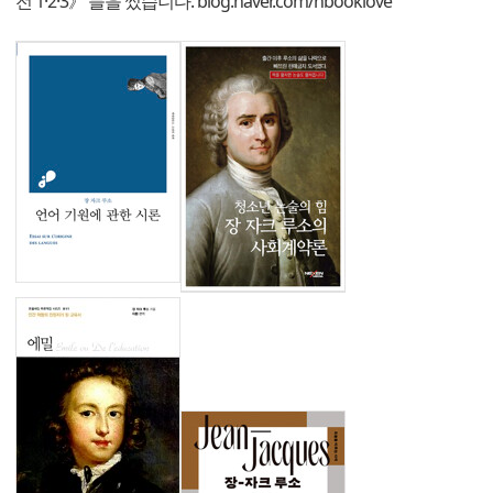
전 1·2·3》 들을 썼습니다. blog.naver.com/hbooklove