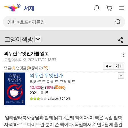
고양이책방
의무란 무엇인가를 읽고
메뉴
고양이라디오 2021/12/22 18:53
4
0
29
댓글 (
)
먼댓글 (
)
좋아요 (
)
의무란 무엇인가
리하르트 다비트 프레히트
12,420
원 (
10%
↓
690
)
2021-10-15
: 154
얄라얄라북사랑님과 함께 읽기 3번째 책이다. 이 책은 독일 철학
자 리하르트 다비트란 분이 쓴 책이다. 독일에서 21년 3월에 출간