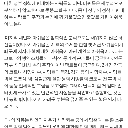
대한 정부 정책에 반대하는 사람들의 비난, 비판들은 세부적으로
분석하지 않고 하나로 뭉뚱그릴 뿐이다. 좀 더 정부의 정책에 반대
하는 사람들의 주장과 논리에 귀 기울였으면 좋았을 거란 아쉬움
이 남는다.
마지막 네번째 아쉬움은 철학적인 분석으로는 채워지지 않은 허
전함이었다. 이 아쉬움은 이 책의 주제를 한참 벗어난 아쉬움이기
때문에 저자나 책에 대한 아쉬움이 아닌 개인적 아쉬움이다. 나는
코로나와 방역조치들의 과학적, 통계적 근거들이 궁금하다. 언론,
정부, 제약회사 측의 주장이 아닌 팩트들이 궁금하다. 2년간 각국
의 코로나 사망자 수, 사망률과 독감, 감기 등의 사망자수, 사망률
의 비교분석, 암, 심혈관계 질환 등의 사망률의 코로나 전 후의 차
이 등등 전체적인 그림을 보고싶다. 그래야 납득이 갈 거 같다. 인
터넷에 쪼개져 있는 단편적인 사실들을 확인하고 종합하는 것은
내 능력 밖이다. 이런 가려운 부분을 긁어줄 수 있는 책은 언제 나
오려나.
"나의 자유는 타인의 자유가 시작되는 곳에서 멈춘다."는 존 스튜
어트 밀의 말이나 "의무란 우리에 대한 타인의 권리" 라는 니체의