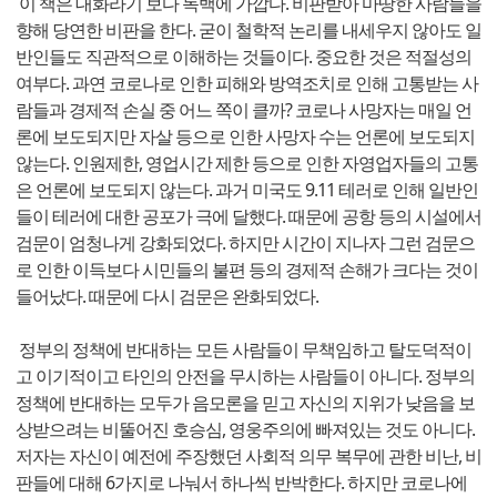
이 책은 대화라기 보다 독백에 가깝다. 비판받아 마땅한 사람들을
향해 당연한 비판을 한다. 굳이 철학적 논리를 내세우지 않아도 일
반인들도 직관적으로 이해하는 것들이다. 중요한 것은 적절성의
여부다. 과연 코로나로 인한 피해와 방역조치로 인해 고통받는 사
람들과 경제적 손실 중 어느 쪽이 클까? 코로나 사망자는 매일 언
론에 보도되지만 자살 등으로 인한 사망자 수는 언론에 보도되지
않는다. 인원제한, 영업시간 제한 등으로 인한 자영업자들의 고통
은 언론에 보도되지 않는다. 과거 미국도 9.11 테러로 인해 일반인
들이 테러에 대한 공포가 극에 달했다. 때문에 공항 등의 시설에서
검문이 엄청나게 강화되었다. 하지만 시간이 지나자 그런 검문으
로 인한 이득보다 시민들의 불편 등의 경제적 손해가 크다는 것이
들어났다. 때문에 다시 검문은 완화되었다.
정부의 정책에 반대하는 모든 사람들이 무책임하고 탈도덕적이
고 이기적이고 타인의 안전을 무시하는 사람들이 아니다. 정부의
정책에 반대하는 모두가 음모론을 믿고 자신의 지위가 낮음을 보
상받으려는 비뚤어진 호승심, 영웅주의에 빠져있는 것도 아니다.
저자는 자신이 예전에 주장했던 사회적 의무 복무에 관한 비난, 비
판들에 대해 6가지로 나눠서 하나씩 반박한다. 하지만 코로나에