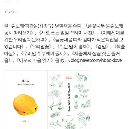
ㅍㄹㄴ
글 : 숲노래·파란놀(최종규). 낱말책을 쓴다. 《풀꽃나무 들숲노래
동시 따라쓰기》, 《새로 쓰는 말밑 꾸러미 사전》, 《미래세대를
위한 우리말과 문해력》, 《들꽃내음 따라 걷다가 작은책집을 보
았습니다》, 《우리말꽃》, 《쉬운 말이 평화》, 《곁말》, 《책숲
마실》, 《우리말 수수께끼 동시》, 《시골에서 살림 짓는 즐거
움》, 《이오덕 마음 읽기》을 썼다. blog.naver.com/hbooklove