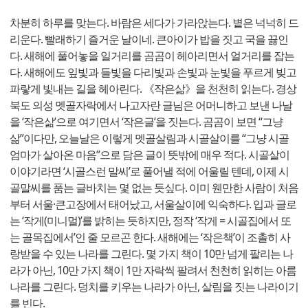
차분히 하루를 맞는다. 바람은 세다가 가라앉는다. 볕은 넉넉히 드
리운다. 빨래하기 즐거운 날이네. 큰아이가 밥을 짓고 국을 끓인
다. 새해에 풀어놓을 일거리를 곰곰이 헤아리면서 얼거리를 잡는
다. 새해에도 잎빛과 들빛을 다리빛과 손빛과 눈빛을 푸르게 빚고
파랗게 빛내는 길을 헤아린다. 《작은삶》을 천천히 읽는다. 경상
북도 의성 멧골자락에서 나고자란 글님은 어머니하고 보낸 나날
을 ‘작은삶’으로 여기면서 ‘작은글’을 짓는다. 곰곰이 보면 “그냥
삶”이다만, 오늘날은 이렇게 멧골살림과 시골살이를 “그냥 시골
엄마가 살아온 마음”으로 담은 글이 뜻밖에 매우 적다. 시골살이
이야기라면 ‘시골스런 말씨’로 풀어낼 적에 어울릴 텐데, 이제 시
골말씨를 품는 글바치는 몇 없는 듯싶다. 이미 웬만한 사람이 처음
부터 서울·큰고장에서 태어났고, 서울살이에 익숙하다. 입과 글로
는 ‘작게(미니멀)’를 밝히는 듯하지만, 정작 ‘작게 = 시골집에서 또
는 골목집에서’인 줄 모르곤 한다. 새해에는 ‘작은책’이 조촐히 사
랑받을 수 있는 나라를 그린다. 몇 가지 책이 10만 넘게 팔리는 나
라가 아닌, 10만 가지 책이 1만 자락씩 팔려서 천천히 읽히는 아름
나라를 그린다. 덩치를 키우는 나라가 아닌, 살림을 짓는 나라이기
를 빈다.