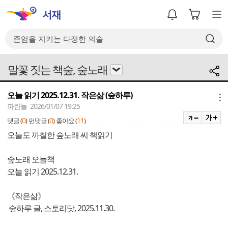
말꽃 짓는 책숲, 숲노래
오늘 읽기 2025.12.31. 작은삶 (숲하루)
메뉴
파란놀 2026/01/07 19:25
0
0
11
댓글 (
)
먼댓글 (
)
좋아요 (
)
오늘도 까칠한 숲노래 씨 책읽기
숲노래 오늘책
오늘 읽기 2025.12.31.
《작은삶》
숲하루 글, 스토리닷, 2025.11.30.