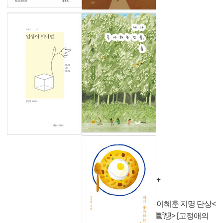
+
이혜훈 지명 단상<
斷想> [고정애의