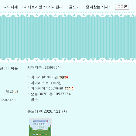
나의서재
ｌ
서재브리핑
ｌ
서재관리
ｌ
글쓰기
ｌ
즐겨찾는 서재
ｌ
서재지수
: 2959988점
관리
ｌ
북플
마이리뷰:
편
9656
마이리스트:
편
1162
마이페이퍼:
편
36764
댓글(
0
)
오늘 3670, 총 10537254
방문
-12-02 13:11
숲노래 책 2026.7.21. (+)