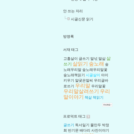
안 쓰는 자리
시골신문 읽기
방명록
서재 태그
삶
고흥살이
글쓰기
말넋
말삶
삶읽기
숲노래
쓰기
숲
노래우리말
숲노래우리말꽃
숲노래책읽기
시골살이
아이
키우기
얄궂은말씨
우리글바
우리말
로쓰기
우리말꽃
우리말살려쓰기
우리
말이야기
책삶
책읽기
프로덕트 태그
글쓰기
독서일기
물만두
박정
희
반기문
배다리
사진이야기