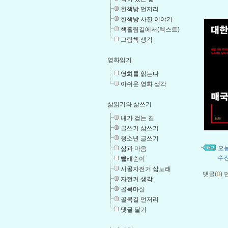
헌책방 언저리
헌책방 사진 이야기
책홀림길에서(텍스트)
그림책 생각
영화읽기
영화를 읽는다
아쉬운 영화 생각
삶읽기와 삶쓰기
내가 걷는 길
글쓰기 삶쓰기
청소년 글쓰기
오
삶과 마음
수
빨래순이
시골자전거 삶노래
댓글(
0
)
자전거 생각
골목마실
골목길 언저리
댓글 달기