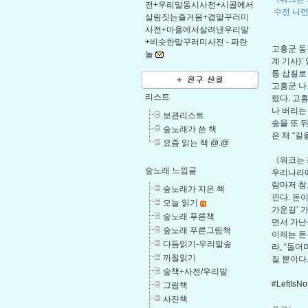
전+우리말동시사전+시골에서
수전 니먼 
살림짓는즐거움+겹말꾸러미
사전+마을에서살려낸우리말
+비슷한말꾸러미사전 -
파란
고흥군 동
놀
계 기사)
통 삽질로
고흥군 나
리스트
렸다. 고
나 버리는
보관리스트
숲을 또 
숲노래가 쓴 책
은 채 “길
요즘 읽는 책 @.@
《워크는 
숲노래 느낌글
우리나라에
람마저 참
숲노래가 지은 책
낀다. 돈
오늘 읽기
가운길’ 
숲노래 푸른책
면서 가난
숲노래 푸른그림책
이제는 돈
다듬읽기-우리말숲
라, “돌
까칠읽기
질 뿐이다
숲책+사전/우리말
#LeftIsN
그림책
사진책