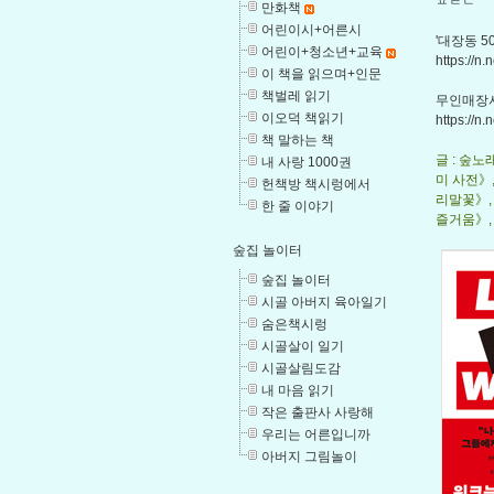
ㅍㄹㄴ
만화책
어린이시+어른시
'대장동 5
어린이+청소년+교육
https://
이 책을 읽으며+인문
책벌레 읽기
무인매장서
이오덕 책읽기
https://n
책 말하는 책
글 : 숲
내 사랑 1000권
미 사전》
헌책방 책시렁에서
리말꽃》,
한 줄 이야기
즐거움》, 
숲집 놀이터
숲집 놀이터
시골 아버지 육아일기
숨은책시렁
시골살이 일기
시골살림도감
내 마음 읽기
작은 출판사 사랑해
우리는 어른입니까
아버지 그림놀이