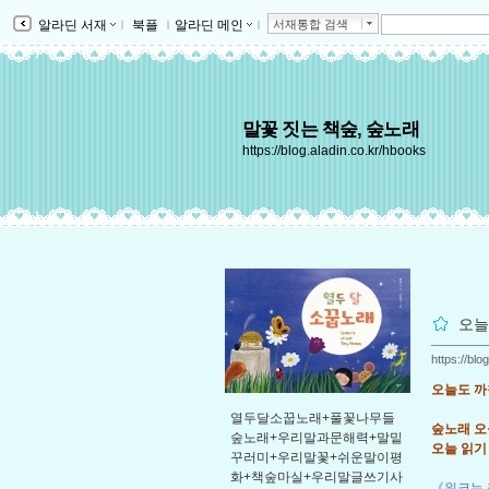
알라딘 서재
ｌ
북플
ｌ
알라딘 메인
ｌ
서재통합 검색
말꽃 짓는 책숲, 숲노래
https://blog.aladin.co.kr/hbooks
오늘
https://bl
오늘도 까
열두달소꿉노래+풀꽃나무들
숲노래 
숲노래+우리말과문해력+말밑
오늘 읽기 2
꾸러미+우리말꽃+쉬운말이평
화+책숲마실+우리말글쓰기사
《워크는