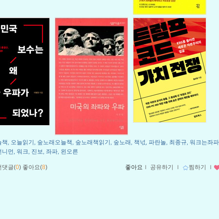
늘책
오늘읽기
숲노래오늘책
숲노래책읽기
숲노래
책넋
파란놀
최종규
워크는좌파
,
,
,
,
,
,
,
,
전니먼
워크
진보
좌파
왼오른
,
,
,
,
먼댓글(
0
)
좋아요(
8
)
좋아요
ｌ
공유하기
ｌ
찜하기
ｌ