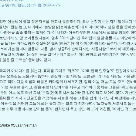
글/홍기빈 옮김, 생각의힘, 2024.4.25.
강면 이웃님이 햅쌀 작은자루를 안고서 찾아오신다. 요새 논짓기는 논지기 일삯보다 ‘
’ 일삯이 훨씬 높고, 나라에서 ‘논밭손질(농어촌정비)’에 어마어마하다 싶은 돈을 쏟아붓
 나라돈을 줄줄 흘리는 얼개이다. 이 나라가 아름다우려면 시골에서 삽질을 멈춰야 한다
로면에서 또 펑 쏘아올렸다는데, 얼추 30km 떨어진 우리집이 덜덜 흔들리고 미닫이까
흥을 둘러싼 바다살림과 갯살림은 떨림(진동피해)이 어마어마하리라 느낀다. 바다와 
 쓰레기는 얼마나 많을까. 다들 ‘발사 성공!’에 손뼉치지만, 시골사람으로서 이 깨끗바
뒤흔들고 망가뜨리는 짓에 돈을 얼마나 퍼부었는지 아리송하고 끔찍하기까지 하다. 우리
을 잃은 줄 모르는” 굴레살이 같다.
좌파가 아니다》를 읽는다. 책이름 그대로 ‘워크’도, ‘미국·한국 민주당’도 왼길이 아니
는 오른길도 드물거나 뜸하다. 왼길이라 할 사람도, 오른길이라 여길 사람도, 가운길이
으로 적다. 다들 이름과 허울은 커다랗게 내세우지만, 정작 이놈·저놈·그놈 모두 ‘돈바
이 되면 우르르 몰리고, 돈을 쥐면서 담벼락을 세우고 끼리끼리 뭉치는 그들은 ‘워크·왼
가운데 어느 쪽도 아닌 그냥 ‘돈길(돈에 미쳐서 돌아버린 길)’이라고 보아야 맞다. 가난한
흉내를 하거나 가난일꾼을 걱정하는 시늉을 하는 그들은 쉽게 티가 난다. 예전에는 
·이름·힘을 거머쥔 그들이 쓰는 글과 펴는 말도 다 티가 난다. “돌고돌며 서로서로 돕는
더미로 가두어 돌머리로 갇히는 돈”이 판치면서 목소리만 ‘워크’라 외친들, ‘깨어난 척’으
.
otWoke #SusanNeiman