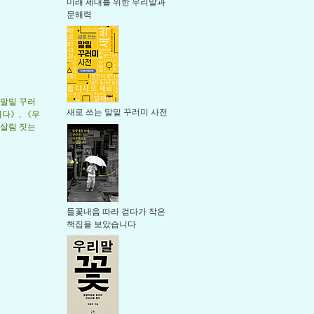
미래 세대를 위한 우리말과
문해력
 말밑 꾸러
새로 쓰는 말밑 꾸러미 사전
다》, 《우
 살림 짓는
들꽃내음 따라 걷다가 작은
책집을 보았습니다