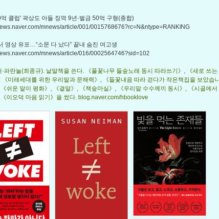
0억 클럽' 곽상도 아들 징역 9년·벌금 50억 구형(종합)
n.news.naver.com/mnews/article/001/0015768676?rc=N&ntype=RANKING
 영상 유포…“소문 다 났다” 끝내 숨진 여고생
.news.naver.com/mnews/article/016/0002564746?sid=102
노래·파란놀(최종규). 낱말책을 쓴다. 《풀꽃나무 들숲노래 동시 따라쓰기》, 《새로 쓰는
, 《미래세대를 위한 우리말과 문해력》, 《들꽃내음 따라 걷다가 작은책집을 보았습니
 《쉬운 말이 평화》, 《곁말》, 《책숲마실》, 《우리말 수수께끼 동시》, 《시골에서
《이오덕 마음 읽기》을 썼다. blog.naver.com/hbooklove