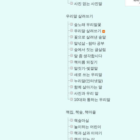
사진 없는 사진말
우리말 살려쓰기
숲노래 우리말꽃
우리말 살려쓰기
꽃으로 살려낸 숲말
말넋삶 - 람타 공부
숲에서 짓는 글살림
말 좀 생각합시다
책이름 되짚기
말짓기-빛깔말
새로 쓰는 우리말
누리말(인터넷말)
함께 살아가는 말
사진과 우리 말
10대와 통하는 우리말
책집, 책숲, 책마을
책숲마실
놀이하는 어린이
책과 삶과 이야기
책이 있는 삶