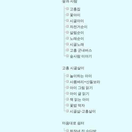
숲과 사람
고흥집
꽃아이
시골아이
자전거순이
살림순이
노래순이
시골노래
고흥 군내버스
숲사람 이야기
고흥 시골살이
놀이하는 아이
사름벼리+산들보라
아이 그림 읽기
아이 글 읽기
책 읽는 아이
꽃밥 먹자
시골삶-고흥살이
마음대로 쉼터
된장네 집 수다방