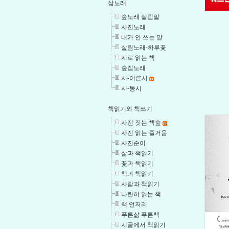
삶노래
숲노래 살림말
사진노래
내가 안 쓰는 말
살림노래-하루꽃
시로 읽는 책
숲집노래
시-어른시
시-동시
책읽기와 책쓰기
사전 짓는 책숲
사진 읽는 즐거움
사진순이
삶과 책읽기
꽃과 책읽기
책과 책읽기
사람과 책읽기
나란히 읽는 책
책 언저리
푸른삶 푸른책
시골에서 책읽기