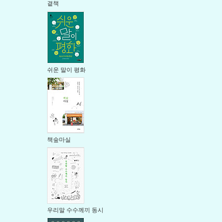
곁책
쉬운 말이 평화
책숲마실
우리말 수수께끼 동시