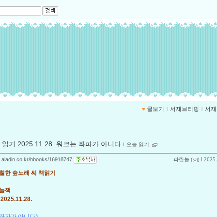
글보기
ｌ
서재브리핑
ｌ
서재
 읽기 2025.11.28. 워크는 좌파가 아니다
ｌ
오늘 읽기
og.aladin.co.kr/hbooks/16918747
파란놀
(
) l 2025
칠한 숲노래 씨 책읽기
오늘책
025.11.28.
 좌파가 아니다》