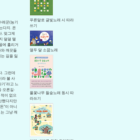
푸른말로 글빛노래 시 따라
수레꾼(농기
쓰기
는다지. 온
. 엊그제
지 덜덜 떨
시골에 흘리거
열두 달 소꿉노래
다와 깨끗들
는 길을 잃
다. 그런데
라 볼 사
라기’라고 느
길·오른길·
풀꽃나무 들숲노래 동시 따
 적이 없으
라쓰기
가난했다지만
 돈”이 아니
로는 그냥 깨