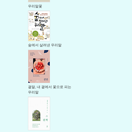
우리말꽃
숲에서 살려낸 우리말
곁말, 내 곁에서 꽃으로 피는
우리말