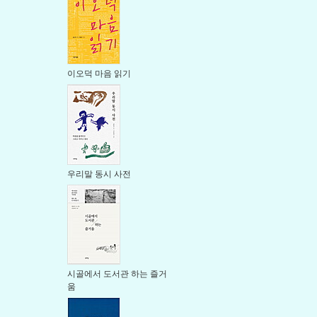
이오덕 마음 읽기
우리말 동시 사전
시골에서 도서관 하는 즐거
움