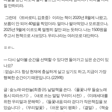
질 만하리라.
그런데 《트바로티, 김호중》이라는 책이 2020년 8월에 나왔고,
보름이 안 되어 40벌을 찍었더라. 얼마나 팔아먹었나 모르겠으나,
2025년 9월에 이르도록 멀쩡히 잘만 파는 듯하다. 나는 1500원을
주고서 헌책으로 사보았다. 우리나라는 여러모로 대단하다.
ㅍㄹㄴ
― 다시 살아볼 순간을 선택할 수 있다면 돌아가고 싶은 순간이 있
나요?
: 없습니다. 항상 현재에 충실하게 살고 싶기도 하고, 지금이 가장
행복한 순간이기 때문입니다. (229쪽)
글 : 숲노래·파란놀(최종규). 낱말책을 쓴다. 《풀꽃나무 들숲노래
동시 따라쓰기》, 《새로 쓰는 말밑 꾸러미 사전》, 《미래세대를
위한 우리말과 문해력》, 《들꽃내음 따라 걷다가 작은책집을 보
았습니다》, 《우리말꽃》, 《쉬운 말이 평화》, 《곁말》, 《책숲