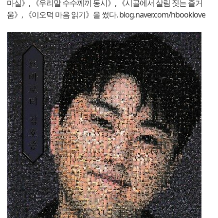
마실》, 《우리말 수수께끼 동시》, 《시골에서 살림 짓는 즐거
움》, 《이오덕 마음 읽기》을 썼다. blog.naver.com/hbooklove