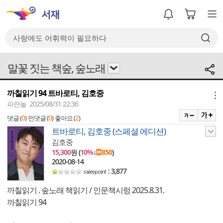
말꽃 짓는 책숲, 숲노래
까칠읽기 94 트바로티, 김호중
메뉴
파란놀 2025/08/31 22:36
0
0
2
댓글 (
)
먼댓글 (
)
좋아요 (
)
트바로티, 김호중 (스페셜 에디션)
김호중
15,300
원 (
10%
↓
850
)
2020-08-14
: 3,877
까칠읽기 . 숲노래 책읽기 / 인문책시렁 2025.8.31.
까칠읽기 94