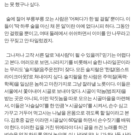
는 못 했구나 싶다.
술에 절어 부릉부릉 모는 사람은 ‘어쩌다가 한 벌 걸릴’ 뿐이다. 이
들이 ‘딱 하루 술을 마신 채 몬 일’이란 아예 없다시피 하다. 그동안
안 걸렸을 뿐이고, 여태 둘레에서 쉬쉬하면서 이이를 안 나무라고
안 꾸짖고 안 타일렀겠지.
그나저나 고작 서른 달로 ‘새사람’이 될 수 있을까? 믿기는 어렵다
고 본다. 여러모로 보면, 나라지기를 비롯해서 숱한 나라일꾼이라
는 무리도 ‘술지랄(음주운전)’이 잦다. 모든 술지랄은 ‘한칼(원스트
라이크아웃)’로 쳐내야지 싶다. 술지랄을 한 사람은 주먹질(폭력·
학폭)을 일삼은 놈하고 마찬가지로 그냥 잘라낼 노릇이다. 이들은
서울에서 쫓아내어 시골로 보내야 맞다. 시골이 막놈(범죄자)을
받는 곳은 아니되, 이런 막짓놈을 따로 모으는 시골마을을 마련해
서, 이들은 ‘사슬살이’를 한 만큼 ‘× 시골살이’를 시켜서, 손수 심고
가꾸고 거두어 먹고사는 나날을 온몸으로 겪도록 할 일이라고 본
다. 김호중 같은 이라면 시골살이 60달을 하면서 손수짓기를 배워
야 한다. 이러한 길을 거친 뒤에라야 다시 글을 쓰건 노래를 하건
벼슬을 얻건 하도록 열어 놓으면, 이 나라에 망나니가 하나둘 사라