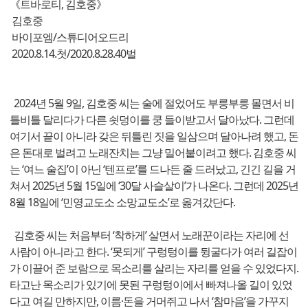
《트바로티, 김호중》
김호중
바이포엠/스튜디어오드리
2020.8.14.첫/2020.8.28.40벌
2024년 5월 9일, 김호중 씨는 술에 절었어도 부릉부릉 몰면서 비
틀비틀 달리다가 다른 쇳덩이를 쿵 들이받고서 달아났다. 그런데
여기서 끝이 아니라 갖은 뒤틀린 짓을 일삼으며 달아나려 했고, 돈
은 돈대로 벌려고 노래잔치는 그냥 밀어붙이려고 했다. 김호중 씨
는 ‘여느 술집’이 아닌 ‘텐프로’를 드나든 줄 드러났고, 긴긴 길을 거
쳐서 2025년 5월 15일에 ‘30달 사슬살이’가 나온다. 그런데 2025년
8월 18일에 ‘민영교도소 소망교도소’로 옮겨갔단다.
김호중 씨는 처음부터 ‘착하게’ 살면서 노래꾼이라는 자리에 선
사람이 아니라고 한다. ‘못되게’ 구렁텅이를 뒹굴다가 여러 길잡이
가 이끌어 준 보람으로 목소리를 살리는 자리를 얻을 수 있었다지.
타고난 목소리가 있기에 못된 구렁텅이에서 빠져나올 길이 있었
다고 여길 만하지만, 이름·돈을 거머쥐고 나서 ‘참마음’을 가꾸지