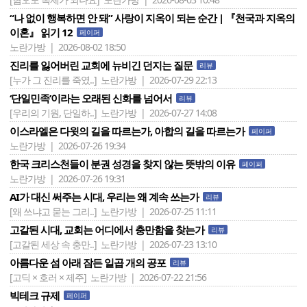
“나 없이 행복하면 안 돼” 사랑이 지옥이 되는 순간 | 『천국과 지옥의
이혼』 읽기 12
페이퍼
노란가방 | 2026-08-02 18:50
진리를 잃어버린 교회에 뉴비긴 던지는 질문
리뷰
[누가 그 진리를 죽였..]
노란가방 | 2026-07-29 22:13
‘단일민족’이라는 오래된 신화를 넘어서
리뷰
[우리의 기원, 단일하..]
노란가방 | 2026-07-27 14:08
이스라엘은 다윗의 길을 따르는가, 아합의 길을 따르는가
페이퍼
노란가방 | 2026-07-26 19:34
한국 크리스천들이 분권 성경을 찾지 않는 뜻밖의 이유
페이퍼
노란가방 | 2026-07-26 19:31
AI가 대신 써주는 시대, 우리는 왜 계속 쓰는가
리뷰
[왜 쓰냐고 묻는 그리..]
노란가방 | 2026-07-25 11:11
고갈된 시대, 교회는 어디에서 충만함을 찾는가
리뷰
[고갈된 세상 속 충만..]
노란가방 | 2026-07-23 13:10
아름다운 섬 아래 잠든 일곱 개의 공포
리뷰
[고딕 × 호러 × 제주]
노란가방 | 2026-07-22 21:56
빅테크 규제
페이퍼