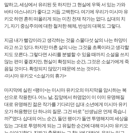
말하고, 세상에서 유리된 듯 하지만 그 현실에 우뚝 서 있는 가와
바타 야스나리가 좋다고 거듭 고백한다. 여기에 우리가 미시마 유
키오 하면 흔히 떠올리게 되는 미친 천재 작가는 없다. 십대의 치
기, 자기 중심주의에 대한 철저한 해체, 반성의 대목도 그렇다.
지금 내가 빨강이라고 생각하는 것을 스물다섯 살의 나는 하양이
라고 쓰고 있다. 하지만 마흔 살의 나는 그것을 초록이라고 생각할
지도 모른다. 그렇다면 사리를 분별할 수 있을 때까지 소설을 쓰지
않는 편이 좋겠지만, 현실이 확정되는 순간, 그것은 소설가에게 죽
음일 것이다. 확정되지 않았기 때문에 쓰는 것이다.
-미시마 유키오 <소설가의 휴가>
마지막에 실린 <팽이>는 미시마 유키오의 마지막을 암시하는 복
선으로 작용한다. 어느 날, 집앞에서 하염없이 이 이미 유명해질
대로 유명해진 젊은 작가를 기다리던 십대 소년에게 미시마 유키
오가 허용했던 단 하나의 질문. 그건 바로 "선생님은 언제 죽습니
까?"였다. 십대의 어느 순간, 돌던 팽이가 돌연 투명해지며 세상을
있는 그대로 투영하게 되는 그 유일한 순간에 대해 미시마 유키오
는 이야기한다. 진짜가 출몰하는 그 찰나에 대하여. 우리는 잊고