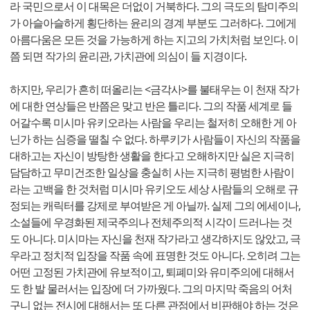
라 국민으로서 이 대목은 더없이 거북하다. 그의 극도의 탐미주의
가 아슬아슬하게 횡단하는 윤리의 경계 부분도 그러하다. 그에게
아름다움은 모든 것을 가능하게 하는 지고의 가치처럼 보인다. 이
쯤 되면 작가의 윤리관, 가치관에 의심이 들 지경이다.
하지만, 우리가 흔히 떠올리는 <금각사>를 불태우는 이 천재 작가
에 대한 연상들은 반쯤은 맞고 반은 틀리다. 그의 작품 세계로 들
어갈수록 미시마 유키오라는 사람을 우리는 철저히 오해한 게 아
닌가 하는 심증을 떨칠 수 없다. 하루키가 사람들이 자신의 작품을
대하고는 자신이 방탕한 생활을 한다고 오해하지만 실은 지극히
담담하고 무미건조한 일상을 충실히 사는 지극히 평범한 사람이
라는 고백을 한 것처럼 미시마 유키오도 세상 사람들의 오해로 규
정되는 캐릭터를 강제로 부여받은 게 아닐까. 실제 그의 에세이나,
소설들에 우경화된 제국주의나 전체주의적 시각이 드러나는 것
도 아니다. 미시마는 자신을 천재 작가라고 생각하지도 않았고, 극
우라고 정치적 입장을 작품 속에 표명한 것도 아니다. 오히려 그는
어떤 고정된 가치관에 유보적이고, 퇴폐미와 유미주의에 대해서
도 한 발 물러서는 입장에 더 가까웠다. 그의 마지막 죽음의 어처
구니 없는 전시에 대해서는 또 다른 관점에서 비판해야 하는 것은