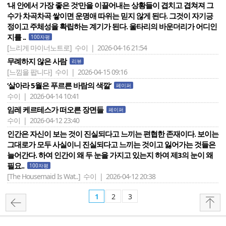
‘내 안에서 가장 좋은 것‘만을 이끌어내는 상황들이 겹치고 겹쳐져 그
수가 차곡차곡 쌓이면 운명애 따위는 믿지 않게 된다. 그것이 자기긍
정이고 주체성을 확립하는 계기가 된다. 울타리의 바운더리가 어디인
지를 ..
100자평
[느리게 마이너노트로]
수이 | 2026-04-16 21:54
무례하지 않은 사람
리뷰
[느낌을 팝니다]
수이 | 2026-04-15 09:16
‘살아라 5월은 푸르른 바람의 색깔‘
페이퍼
수이 | 2026-04-14 10:41
임레 케르테스가 떠오른 장면들
페이퍼
수이 | 2026-04-12 23:40
인간은 자신이 보는 것이 진실되다고 느끼는 편협한 존재이다. 보이는
그대로가 모두 사실이니 진실되다고 느끼는 것이고 잃어가는 것들은
늘어간다. 하여 인간이 왜 두 눈을 가지고 있는지 하여 제3의 눈이 왜
필요..
100자평
[The Housemaid Is Wat..]
수이 | 2026-04-12 20:38
1
2
3