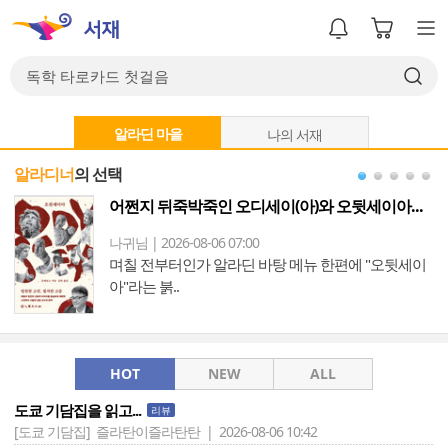
알라딘 마을
나의 서재
알라디너
의 선택
드
어쩐지 뒤죽박죽인 오디세이(아)와 오뒷세이아...
나귀님 | 2026-08-06 07:00
며칠 전부터인가 알라딘 바탕 메뉴 한편에 "오뒷세이
아"라는 붉..
HOT
NEW
ALL
도쿄 기담집을 읽고...
리뷰
[도쿄 기담집]
즐라탄이즐라탄탄 | 2026-08-06 10:42