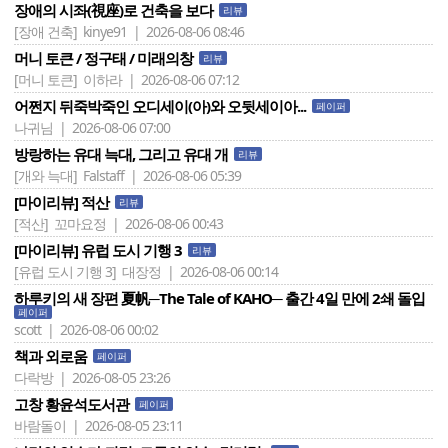
장애의 시좌(視座)로 건축을 보다
리뷰
[장애 건축]
kinye91 | 2026-08-06 08:46
머니 토큰 / 정구태 / 미래의창
리뷰
[머니 토큰]
이하라 | 2026-08-06 07:12
어쩐지 뒤죽박죽인 오디세이(아)와 오뒷세이아...
페이퍼
나귀님 | 2026-08-06 07:00
방랑하는 유대 늑대, 그리고 유대 개
리뷰
[개와 늑대]
Falstaff | 2026-08-06 05:39
[마이리뷰] 적산
리뷰
[적산]
꼬마요정 | 2026-08-06 00:43
[마이리뷰] 유럽 도시 기행 3
리뷰
[유럽 도시 기행 3]
대장정 | 2026-08-06 00:14
하루키의 새 장편 夏帆─The Tale of KAHO─ 출간 4일 만에 2쇄 돌입
페이퍼
scott | 2026-08-06 00:02
책과 외로움
페이퍼
다락방 | 2026-08-05 23:26
고창 황윤석도서관
페이퍼
바람돌이 | 2026-08-05 23:11