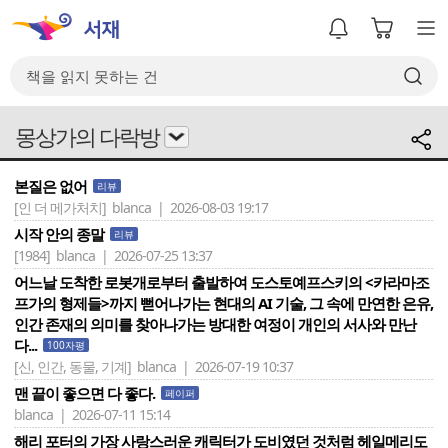
몽상가의 다락방
본질은 없어
리뷰
[인 더 메가처치]
blanca | 2026-08-03 19:17
시작 안의 종말
리뷰
[1984]
blanca | 2026-07-25 13:37
어느날 도착한 로봇개로부터 출발하여 도스토예프스키의 <카라마조
프가의 형제들>까지 뻗어나가는 현대의 AI 기술, 그 속에 만연한 은유,
인간 존재의 의미를 찾아나가는 방대한 여정이 개인의 서사와 만난
다...
100자평
[신, 인간, 동물, 기계]
blanca | 2026-07-19 10:37
맨 끝이 좋으면 다 좋다.
페이퍼
blanca | 2026-07-11 15:14
해리 포터의 가장 사랑스러운 캐릭터가 도비였던 것처럼 헤일메리도