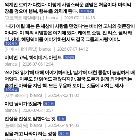
외계인 로키가 다했다. 이렇게 사랑스러운 결말은 처음이다. 마지막
장을 덮으며 행복, 행복!을 외치게 된다.
100자평
[프로젝트 헤일메리 (..]
blanca | 2026-07-11 14:18
"내가 어릴 때는 온 세상이 사랑을 믿었다"는 비비언 고닉의 첫문장이
아니다. 이 책의 비범함은 여기에 있다. 케이트 쇼팽, 진 리스, 윌라 캐
더, 카버, 헤밍웨이를 이야기하면서도 결국 그들의 사랑 이야..
100자평
[연애 시대의 종말]
blanca | 2026-07-07 14:12
비비언 고닉, 하이데거, 아렌트
페이퍼
blanca | 2026-07-06 12:04
‘쓰기‘와 ‘읽기‘에 대해 이야기하지만, ‘살기‘에 대한 통찰이 농밀하게 배
어있다. 아무도 안 읽어도 괜찮다지만, 결국 모두가 읽게 되어버리는
숨겨진 마력을 지닌 책. 모든 무용해 보이는 것들에 바치는 제사.
100자평
[세부 속으로]
blanca | 2026-07-02 11:02
이런 낭비가 있을까
페이퍼
blanca | 2026-07-02 10:57
진실을 진실로 말한다는 것
리뷰
[올빼미의 낮]
blanca | 2026-06-19 14:05
알을 깨고 나와야 하는 성장
페이퍼