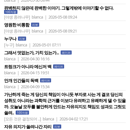
blanca | 2026-05-30 09:44
완벽하지 않은데 완벽한 이야기. 그렇게밖에 이야기할 수 없다.
100자평
[야생 종려나무]
blanca | 2026-05-08 09:24
영원한 비통함
리뷰
[야생 종려나무]
blanca | 2026-05-08 09:21
누구나
리뷰
[누구]
blanca | 2026-05-01 07:11
그래서 덧없는가, 가치 있는가...
페이퍼
blanca | 2026-04-30 16:16
트렁크가 아니라 메신저 백
페이퍼
blanca | 2026-04-15 19:51
안개 인간들의 독백
페이퍼
blanca | 2026-04-09 15:34
가난하게 죽는 게 당신의 책임이 아니듯 부자로 사는 게 결코 당신의
성취도 아니라는 과학적 근거를 이보다 유려하고 유쾌하게 댈 수 있을
까. 오늘날 모두를 불안하게 만드는 자유의지도 책임도 성과도 그릿도
쓸려..
100자평
[모든 것은 결정되어 ..]
blanca | 2026-04-02 17:21
자유 의지가 쓸려나간 자리
리뷰