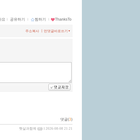
아요
ｌ
공유하기
ｌ
찜하기
ｌ
ThanksTo
ㅣ
주소복사
먼댓글바로쓰기
댓글(
3
)
햇살과함께
(
) l 2026-08-08 21:21