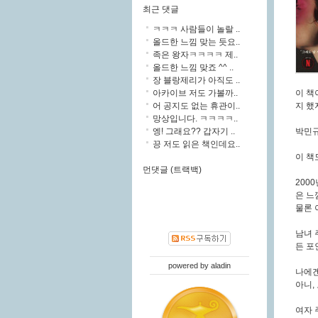
최근 댓글
ㅋㅋㅋ 사람들이 놀랄 ..
올드한 느낌 맞는 듯요..
족은 왕자ㅋㅋㅋㅋ 제..
올드한 느낌 맞죠 ^^ ..
장 블랑제리가 아직도 ..
아카이브 저도 가볼까..
이 책
어 공지도 없는 휴관이..
지 했
망상입니다. ㅋㅋㅋㅋ..
엥! 그래요?? 갑자기 ..
박민규
끙 저도 읽은 책인데요..
이 책
먼댓글 (트랙백)
200
은 느
물론 
남녀 
든 포
powered by
aladin
나에겐
아니,
여자 