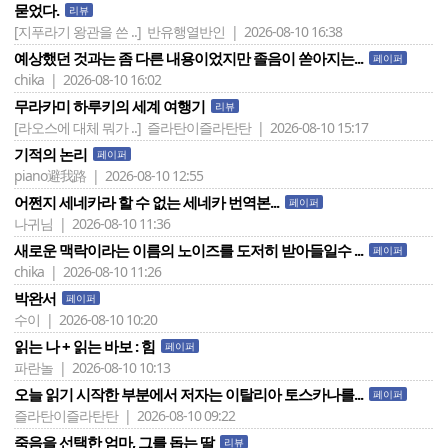
묻었다.
리뷰
[지푸라기 왕관을 쓴 ..]
반유행열반인 | 2026-08-10 16:38
예상했던 것과는 좀 다른 내용이었지만 졸음이 쏟아지는...
페이퍼
chika | 2026-08-10 16:02
무라카미 하루키의 세계 여행기
리뷰
[라오스에 대체 뭐가 ..]
즐라탄이즐라탄탄 | 2026-08-10 15:17
기적의 논리
페이퍼
piano避我路 | 2026-08-10 12:55
어쩐지 세네카라 할 수 없는 세네카 번역본...
페이퍼
나귀님 | 2026-08-10 11:36
새로운 맥락이라는 이름의 노이즈를 도저히 받아들일수 ...
페이퍼
chika | 2026-08-10 11:26
박완서
페이퍼
수이 | 2026-08-10 10:20
읽는 나 + 읽는 바보 : 힘
페이퍼
파란놀 | 2026-08-10 10:13
오늘 읽기 시작한 부분에서 저자는 이탈리아 토스카나를...
페이퍼
즐라탄이즐라탄탄 | 2026-08-10 09:22
죽음을 선택한 엄마, 그를 돕는 딸
리뷰