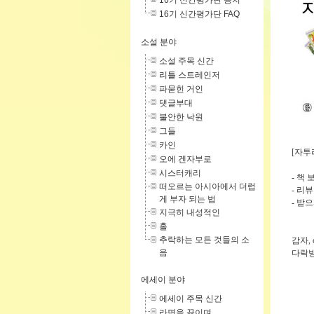
16기 신간평가단 공지
16기 신간평가단 FAQ
소설 분야
소설 주목 신간
리틀 스트레인저
파묻힌 거인
댓글부대
불안한 낙원
그들
카인
[자투
오에 겐자부로
시스터캐리
- 책 
떠오르는 아시아에서 더럽
- 리뷰
게 부자 되는 법
- 받
지극히 내성적인
홀
추락하는 모든 것들의 소
감자, 
음
다락방
에세이 분야
에세이 주목 신간
라면을 끓이며