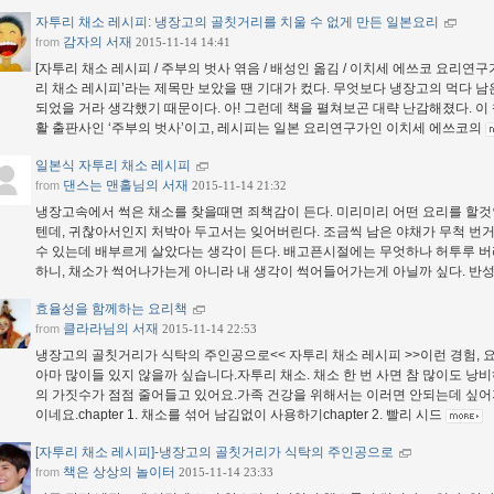
자투리 채소 레시피: 냉장고의 골칫거리를 치울 수 없게 만든 일본요리
감자의 서재
from
2015-11-14 14:41
[자투리 채소 레시피 / 주부의 벗사 엮음 / 배성인 옮김 / 이치세 에쓰코 요리연구가 / 
리 채소 레시피’라는 제목만 보았을 땐 기대가 컸다. 무엇보다 냉장고의 먹다 남
되었을 거라 생각했기 때문이다. 아! 그런데 책을 펼쳐보곤 대략 난감해졌다. 이
활 출판사인 ‘주부의 벗사’이고, 레시피는 일본 요리연구가인 이치세 에쓰코의
일본식 자투리 채소 레시피
댄스는 맨홀님의 서재
from
2015-11-14 21:32
냉장고속에서 썩은 채소를 찾을때면 죄책감이 든다. 미리미리 어떤 요리를 할것
텐데, 귀찮아서인지 처박아 두고서는 잊어버린다. 조금씩 남은 야채가 무척 번거
수 있는데 배부르게 살았다는 생각이 든다. 배고픈시절에는 무엇하나 허투루 버
하니, 채소가 썩어나가는게 아니라 내 생각이 썩어들어가는게 아닐까 싶다. 반
효율성을 함께하는 요리책
클라라님의 서재
from
2015-11-14 22:53
냉장고의 골칫거리가 식탁의 주인공으로<< 자투리 채소 레시피 >>이런 경험, 
아마 많이들 있지 않을까 싶습니다.자투리 채소. 채소 한 번 사면 참 많이도 낭
의 가짓수가 점점 줄어들고 있어요.가족 건강을 위해서는 이러면 안되는데 싶어
이네요.chapter 1. 채소를 섞어 남김없이 사용하기chapter 2. 빨리 시드
[자투리 채소 레시피]-냉장고의 골칫거리가 식탁의 주인공으로
책은 상상의 놀이터
from
2015-11-14 23:33