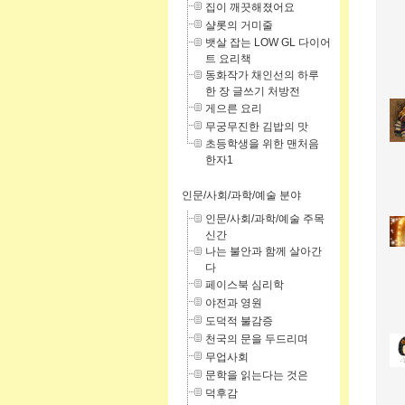
집이 깨끗해졌어요
샬롯의 거미줄
뱃살 잡는 LOW GL 다이어
트 요리책
동화작가 채인선의 하루
한 장 글쓰기 처방전
게으른 요리
무궁무진한 김밥의 맛
초등학생을 위한 맨처음
한자1
인문/사회/과학/예술 분야
인문/사회/과학/예술 주목
신간
나는 불안과 함께 살아간
다
페이스북 심리학
야전과 영원
도덕적 불감증
천국의 문을 두드리며
무업사회
문학을 읽는다는 것은
덕후감