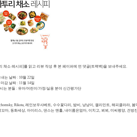
리 채소 레시피]를 읽고 리뷰 작성 후 본 페이퍼에 먼 댓글(트랙백)을 보내주세요.
보내는 날짜 : 10월 22일
 마감 날짜 : 11월 14일
으시는 분들 : 유아/어린이/가정/실용 분야 신간평가단
chomsky, Rikota, 레인보우샤베트, 수수꽃다리, 밤비, 냥냥이, 캘리민트, 해피클라라, 봄
꼬마, 동화세상, 아이리스, 댄스는 맨홀, 내이름은엄마, 이치고, 뵈뵈, 미씨펭양, 건방진