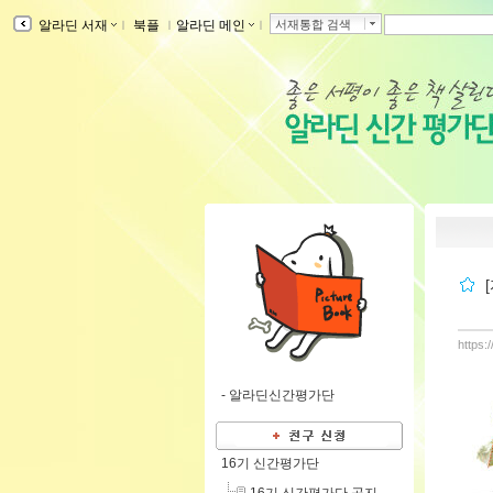
알라딘 서재
ｌ
북플
ｌ
알라딘 메인
ｌ
서재통합 검색
https:
-
알라딘신간평가단
16기 신간평가단