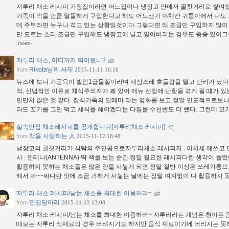
자투리 채소 레시피 가정집이라면 어느집이나 냉장고 안에서 골찻거리로 쌓여
가족이 먹을 만큼 알뜰하게 구입한다고 해도 어느샌가 야채칸 귀퉁이에서 나도 
데 주부라면 누구나 격고 있는 상황일것이다.그렇다면 왜 조금만 구입하지 많이
만 모르는 소리 조금만 구입해도 냉장고에 넣고 잊어버리는 경우도 종종 있어그
자투리 채소, 어디까지 먹어봤니?
Rikota님의 서재
from
2015-11-11 16:10
뉴스에 보니 가공육이 발암1급물질이라며 새삼스레 호들갑을 떨고 난리가 났다
적, 신념적인 이유로 채식주의자가 꽤 있어 메뉴 선정에 난항을 겪게 될 때가
만만치 않은 것 같다. 잡식가족의 딜레마 라는 영화를 보고 정말 인도적으로보
라도 꼬기를 그만 먹고 채식을 해야겠다는 다짐을 수천번도 더 했다. 그런데 꼬기
실속만점 채소레시피를 공개합니다[자투리채소 레시피]
책을 사랑하는 人
from
2015-11-12 16:48
냉장고의 골칫거리가 식탁의 주인공으로자투리채소 레시피저 : 이치세 에쓰코 편저
사 : 안테나(ANTENNA) 딱 책을 보는 순간 정말 필요한 레시피다란 생각이 
활용하지 못하는 채소들은 많은 양을 사놓게 되면 정말 절반 이상은 쓰레기통으
해서 아~~싸다란 맛에 조금 과하게 사놓는 날에는 정말 여지없이 다 활용하지 
자투리 채소 레시피/남는 채소를 최대한 이용하라~
만권당아리
from
2015-11-13 13:08
자투리 채소 레시피/남는 채소를 최대한 이용하라~ 자투리라는 개념은 천이든 
때로는 자투리 식재료의 경우 버려지기도 하지만 음식 재료이기에 버리지는 못하