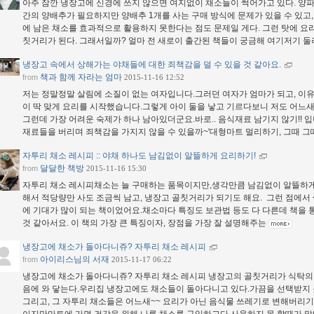
아주 잠깐 냉장고에 신경에 쓰지 않으면 여지없이 채소들이 썩어가고 있다. 양파
간의 양배추가 필요하지만 양배추 1개를 사는 구매 방식에 문제가 있을 수 있고
에 남은 채소를 효과적으로 활용하지 못한다는 점도 문제일 게다. 그런 탓에 요
칫거리가 된다. 그래서일까? 얼마 전 새로이 출간된 책들이 궁금해 여기저기 
냉장고 속에서 상해가는 야채들에 대한 죄책감을 덜 수 있을 것 같아요.
책과 함께 자라는 엄마
from
2015-11-16 12:52
저는 정말정말 살림에 소질이 없는 여자입니다.그러던 여자가 엄마가 되고, 이유
이 딱 맞게 요리를 시작했습니다.그렇게 아이 둘을 낳고 기르다보니 저도 어느새 
그런데 가장 어려운 숙제가 하나 남아있더군요.바로.. 음식재료 남기지 않기!!
재료들을 버리며 죄책감을 가지지 않을 수 있을까~'대형마트 멀리하기, 그때 그
자투리 채소 레시피 :: 야채 하나도 남김없이 알뜰하게 요리하기!
달달한 책방
from
2015-11-16 15:30
자투리 채소 레시피​​​​​채소는 늘 구매하는 품목이지만,생각만큼 남김없이 알뜰하
해서 적당량만 사도 조금씩 남고, 냉장고 골칫거리가 되기도 해요.​ ​ ​그런 점에
에 기대가 많이 되는 책이었어요.채소마다 특징도 보관법 등도 다 다른데 책을 통
것 같아서요. 이 책의 가장 큰 특징이자, 장점을 가장 잘 설명해주는
냉장고에 채소가 돌아다니쥬? 자투리 채소 레시피
아이리스님의 서재
from
2015-11-17 06:22
냉장고에 채소가 돌아다니쥬? 자투리 채소 레시피 냉장고의 골칫거리가 식탁
음에 와 닿는다.우리집 냉장고에도 채소들이 돌아다니고 있다.가끔을 선택받지 못한
그리고, 그 자투리 채소들은 어느새~~ 요리가 아닌 음식물 쓰레기로 변해버리기