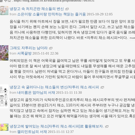
글 주소 :
https://blog.aladin.co.kr/trackback/proposeBook/7865031
냉장고 속 처치곤란 채소들의 변신
소은이랑 소율이랑 만끽하는 책읽는 즐거움
from
2015-10-29 12:05
음식을 하기 위해 마트에서 장을 보면, 내가 필요한 만큼 보다 더 많은 양이 포장 
장을 사기에는 왠지 손해 보는 느낌이 든다. 그래서 일단 사고, 쓰고 남은 채소들
음 끼니에 사용하면 다행인데, 잊혀지면 계속 냉장고에 있다가 결국 음식물 쓰레
처치곤란 채소들을 위한 요리책이 나왔다. 바로 <자투리 채소 레시피>이다.
그래도 자투리는 남더라
서쪽끝방
from
2015-11-01 22:36
어찌되었든 이 책은 어묵국을 끓여먹고 남은 무를 새까맣게 잊어먹고 또 무를 사는
아마 랩으로 잘 싸서 냉장고에 넣을 때만해도 내일쯤 무생채를 해서 매운 고추장
을 했을 것이다. 남편이 저녁을 먹고 온다거나, 아들이 친구들과 편의점 만찬을 
사이 무는 머릿속에서 가만히 잊혀지고 바람이 들어 푸석해지면서 쭈글쭈글 시
냉장고 속 굴러다니는 채소들의 변신/자투리 채소 레시피
내이름은 엄마님의 서재
from
2015-11-11 11:30
냉장고의 골칫거리가 식탁의주인공으로자투리 채소 레시피주부의 벗사 편저/배성인
길어도 15분이면 완성21가지 채소, 110가지 레시피 주부라면 누구나 공감할 
먹지않고 냉장고 속에서 잠자는 심하면 썩고 있는 채소들이 생기곤해요.저는 직
볼 때는 요건 뭐 해먹고 요건 어떻게 해먹을거라는 생각에 사올 때가 있어요.혹
냉장고에 쌓여있는 채소[자투리 채소 레시피]로 활용해보자.
캘리민트님의 서재
from
2015-11-11 12:37