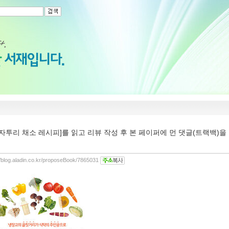
[자투리 채소 레시피]를 읽고 리뷰 작성 후 본 페이퍼에 먼 댓글(트랙백)
//blog.aladin.co.kr/proposeBook/7865031