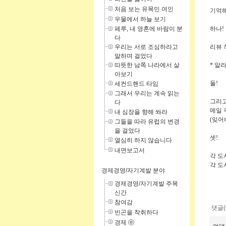
처음 보는 유목민 여인
기억
우물에서 하늘 보기
페루, 내 영혼에 바람이 분
하나!
다
우리는 서로 조심하라고
리뷰 
말하며 걸었다
따뜻한 남쪽 나라에서 살
* 알
아보기
둘!
세컨드핸드 타임
그래서 우리는 계속 읽는
그리고
다
메일 
내 심장을 향해 쏴라
(잊어버
그들을 따라 유럽의 변경
을 걸었다
셋!
열심히 하지 않습니다
내면보고서
각 도
각 도
경제경영/자기계발 분야
경제경영/자기계발 주목
신간
참여감
댓글(
빈곤을 착취하다
경제 ⓔ