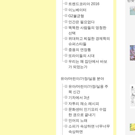
먼댓
트렌드코리아 2016
이노베이터
G2불균형
인간은 필요없다
똑똑한 사람들의 멍청한
선택
위대하고 찌질한 경제학의
슈퍼스타들
중용의 연장통
또라이들의 시대
우리는 왜 집단에서 바보
가 되었는가
유아/어린이/가정/실용 분야
유아/어린이/가정/실용 주
목 신간
기차에서 3년
자투리 채소 레시피
문화센터 인기요리 수업
한 권으로 끝내기
인어의 노래
소피가 속상하면 너무너무
속상하면