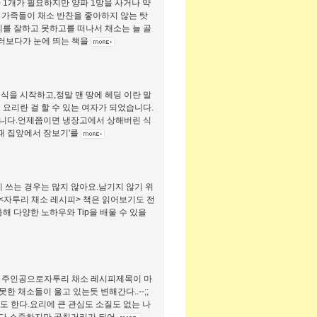
 1개가 필요하지만 양파 1망을 사거나 약
, 가족들이 채소 반찬을 좋아하지 않는 탓
리를 잘하고 못하고를 떠나서 채소는 늘 골
둘러보다가 눈에 띄는 책을
식을 시작하고,정말 맨 땅에 헤딩 이란 말
요리란 걸 할 수 있는 여자가 되었습니다.
 입니다.언제쯤이면 냉장고에서 상해버린 식
때 집앞에서 장보기'를
게 쓰는 경우는 많지 않아요.남기지 않기 위
서 <자투리 채소 레시피> 책은 읽어보기도 전
해 다양한 노하우와 Tip을 배울 수 있을
의 주인공으로자투리 채소 레시피제목이 마
 채소들이 울고 있는듯 변해간다..--;;
도 한다.요리에 큰 관심도 소질도 없는 나