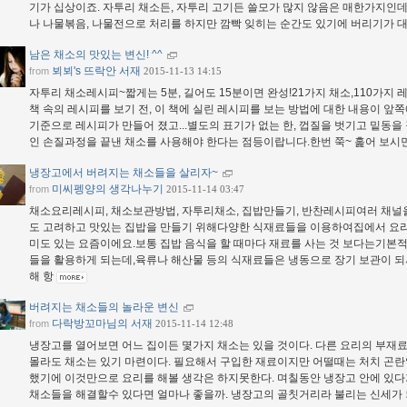
기가 십상이죠. 자투리 채소든, 자투리 고기든 쓸모가 많지 않음은 매한가지인데
나 나물볶음, 나물전으로 처리를 하지만 깜빡 잊히는 순간도 있기에 버리기가 
남은 채소의 맛있는 변신! ^^
뵈뵈's 뜨락안 서재
from
2015-11-13 14:15
자투리 채소레시피~짧게는 5분, 길어도 15분이면 완성!21가지 채소,110가지 레
책 속의 레시피를 보기 전, 이 책에 실린 레시피를 보는 방법에 대한 내용이 앞
기준으로 레시피가 만들어 졌고...별도의 표기가 없는 한, 껍질을 벗기고 밑동
인 손질과정을 끝낸 채소를 사용해야 한다는 점등이랍니다.한번 쭉~ 훑어 보시
냉장고에서 버려지는 채소들을 살리자~
미씨펭양의 생각나누기
from
2015-11-14 03:47
채소요리레시피, 채소보관방법, 자투리채소, 집밥만들기, 반찬레시피여러 채널
도 고려하고 맛있는 집밥을 만들기 위해다양한 식재료들을 이용하여집에서 요리
미도 있는 요즘이에요.보통 집밥 음식을 할 때마다 재료를 사는 것 보다는기본
들을 활용하게 되는데,육류나 해산물 등의 식재료들은 냉동으로 장기 보관이 
해 항
버려지는 채소들의 놀라운 변신
다락방꼬마님의 서재
from
2015-11-14 12:48
냉장고를 열어보면 어느 집이든 몇가지 채소는 있을 것이다. 다른 요리의 부재
몰라도 채소는 있기 마련이다. 필요해서 구입한 재료이지만 어떨때는 처치 곤란
했기에 이것만으로 요리를 해볼 생각은 하지못한다. 며칠동안 냉장고 안에 있다
채소들을 해결할수 있다면 얼마나 좋을까. 냉장고의 골칫거리라 불리는 신세가