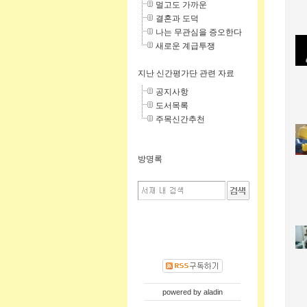
멀고도 가까운
결혼과 도덕
나는 무관심을 증오한다
새로운 계급투쟁
지난 신간평가단 관련 자료
공지사항
도서목록
주목신간추천
방명록
powered by
aladin