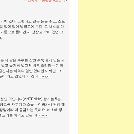
ㅣ
주소복사
먼댓글바로쓰기
되어 있다. 그렇다고 같은 돈을 주고, 소포
을 팩에 담아 냉장고에 둔다. 그 채소를 다
기통으로 들어간다. 냉장고 속에 있던 그
 나 같은 주부를 잠깐 주눅 들게 만든다.
 넣고 들기름 넣고 비벼 먹으리라는 계획
즐긴다는 의외의 일만 없다면 어쩌면. 그
들어 가고 있었다. 이것이
 역안테나(ANTENNA) 짧게는 5분,
냉장고속 자투리 채소들~~장봐와서 당장 해
장맘이라 더 공감하는 듯해요. 애초에 장
은 요리를 해먹고 남은 야