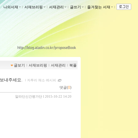
나의서재
ｌ
서재브리핑
ｌ
서재관리
ｌ
글쓰기
ｌ
즐겨찾는 서재
ｌ
글보기
ｌ
서재브리핑
ｌ
서재관리
ｌ
북플
을 보내주세요.
ｌ
자투리 채소 레시피
댓글(
0
)
알라딘신간평가단
l 2015-10-22 14:20