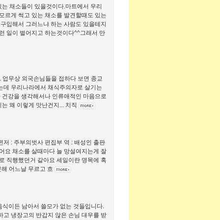
있는 채소들이 있을것이다.마트에서 우리
모르게 썩고 있는 채소를 발견할때도 있는
 구입해서 그러느냐 하는 사람도 있을테지
런 일이 벌어지고 하는것이다^^그래서 만
. 업무상 외국손님들을 접하다 보면 종교
 있는데 우리나라에서 채식주의자로 살기는
나 건강을 생각해서나 인류애적인 마음으로
는 왜 이렇게 맛난건지... 치직
 : 주부의벗사 편집부 역 : 배성인 출판
들었어요 채소를 살때마다 늘 망설여지는게 잘
로 직행했던거 같아요 세일이란 명목에 혹
못해 어느날 무르고 흐
음식이든 남아서 쓸모가 없는 것들입니다.
고 냉장고의 반갑지 않은 손님 대우를 받