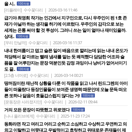
을 시..
100자평
[리플레이]
수수꽃다리 | 2026-03-16 11:46
급기야 최영희 작가는 인간에서 지구인으로, 다시 우주인이 된 1호 존
재가 아닐까 하는 생각을 하기에 이르렀다. 우주인의 감각으로 보는
세계는 온통 써야 할 것 투성이. 그러니 쓰는 일이 얼마나 재미있을까.
상대..
100자평
[우리 만날까]
수수꽃다리 | 2026-03-16 11:37
내내 한여름이고 덥고 슬픈 일이 배음으로 깔리는데 읽는 내내 온도가
적당해서 잘 마르는 빨래 냄새를 맡는 듯 쾌적했다 담담한 어조와 슬
픔을 잘 어루만지는 문장 덕분인듯 감정 과잉이나 낭비가 없어서이기
도 끝..
100자평
[2.5층 너머로]
수수꽃다리 | 2026-03-14 00:21
땅꺼짐이란 재난적 상황을 다룬 이 작품을 읽고 나서 린드그렌의 아이
들이 떠올랐다 등장인물들이 보여준 생명력 때문인데 오늘 문득 떠오
른 또하나 닮음이 호들갑스럽지 않다는 거!
100자평
[운동장은 사라졌지만]
수수꽃다리 | 2026-02-11 09:44
거의 모든 문장이 따뜻했고 위로였다
100자평
[나나 올리브에게]
수수꽃다리 | 2025-11-23 17:24
동화라면 작고 여리고 어리고 순하고 소심하고 수상하고 우연하고 의
외고 이탈하고 머뭇대고 우발적이고 흐릿하고 위태로운 존재들이 제