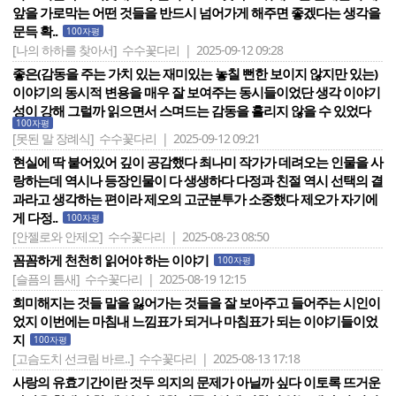
앞을 가로막는 어떤 것들을 반드시 넘어가게 해주면 좋겠다는 생각을
문득 확..
100자평
[나의 하하를 찾아서]
수수꽃다리 | 2025-09-12 09:28
좋은(감동을 주는 가치 있는 재미있는 놓칠 뻔한 보이지 않지만 있는)
이야기의 동시적 변용을 매우 잘 보여주는 동시들이었단 생각 이야기
성이 강해 그럴까 읽으면서 스며드는 감동을 흘리지 않을 수 있었다
100자평
[못된 말 장례식]
수수꽃다리 | 2025-09-12 09:21
현실에 딱 붙어있어 깊이 공감했다 최나미 작가가 데려오는 인물을 사
랑하는데 역시나 등장인물이 다 생생하다 다정과 친절 역시 선택의 결
과라고 생각하는 편이라 제오의 고군분투가 소중했다 제오가 자기에
게 다정..
100자평
[안젤로와 안제오]
수수꽃다리 | 2025-08-23 08:50
꼼꼼하게 천천히 읽어야 하는 이야기
100자평
[슬픔의 틈새]
수수꽃다리 | 2025-08-19 12:15
희미해지는 것들 말을 잃어가는 것들을 잘 보아주고 들어주는 시인이
었지 이번에는 마침내 느낌표가 되거나 마침표가 되는 이야기들이었
지
100자평
[고슴도치 선크림 바르..]
수수꽃다리 | 2025-08-13 17:18
사랑의 유효기간이란 것두 의지의 문제가 아닐까 싶다 이토록 뜨거운