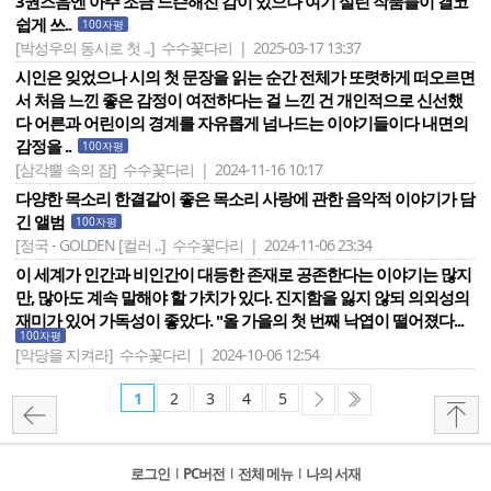
3권즈음엔 아주 조금 느슨해진 감이 있으나 여기 실린 작품들이 결코
쉽게 쓰..
100자평
[박성우의 동시로 첫 ..]
수수꽃다리 | 2025-03-17 13:37
시인은 잊었으나 시의 첫 문장을 읽는 순간 전체가 또렷하게 떠오르면
서 처음 느낀 좋은 감정이 여전하다는 걸 느낀 건 개인적으로 신선했
다 어른과 어린이의 경계를 자유롭게 넘나드는 이야기들이다 내면의
감정을 ..
100자평
[삼각뿔 속의 잠]
수수꽃다리 | 2024-11-16 10:17
다양한 목소리 한결같이 좋은 목소리 사랑에 관한 음악적 이야기가 담
긴 앨범
100자평
[정국 - GOLDEN [컬러 ..]
수수꽃다리 | 2024-11-06 23:34
이 세계가 인간과 비인간이 대등한 존재로 공존한다는 이야기는 많지
만, 많아도 계속 말해야 할 가치가 있다. 진지함을 잃지 않되 의외성의
재미가 있어 가독성이 좋았다. "올 가을의 첫 번째 낙엽이 떨어졌다...
100자평
[악당을 지켜라]
수수꽃다리 | 2024-10-06 12:54
1
2
3
4
5
로그인
l
PC버전
l
전체 메뉴
l
나의 서재