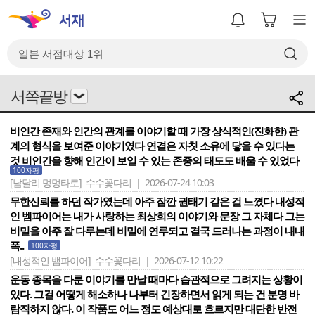
서쪽끝방
비인간 존재와 인간의 관계를 이야기할 때 가장 상식적인(진화한) 관
계의 형식을 보여준 이야기였다 연결은 자칫 소유에 닿을 수 있다는
것 비인간을 향해 인간이 보일 수 있는 존중의 태도도 배울 수 있었다
100자평
[남달리 멍멍타로]
수수꽃다리 | 2026-07-24 10:03
무한신뢰를 하던 작가였는데 아주 잠깐 권태기 같은 걸 느꼈다 내성적
인 벰파이어는 내가 사랑하는 최상희의 이야기와 문장 그 자체다 그는
비밀을 아주 잘 다루는데 비밀에 연루되고 결국 드러나는 과정이 내내
폭..
100자평
[내성적인 뱀파이어]
수수꽃다리 | 2026-07-12 10:22
운동 종목을 다룬 이야기를 만날 때마다 습관적으로 그려지는 상황이
있다. 그걸 어떻게 해소하나 나부터 긴장하면서 읽게 되는 건 분명 바
람직하지 않다. 이 작품도 어느 정도 예상대로 흐르지만 대단한 반전