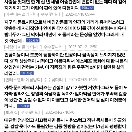
사랑을 첫대면 한 게 십 년 세월 어중간인데 변함이 없는 데다 더 깊어
지기까지 그가 어린이 편에 있어 다행이다
100자평
[어린이는 멀리 간다]
수수꽃다리 | 2025-07-18 09:44
지구의 동료시민으로서 비인간동물과 인간의 거리가 유머러스하고
맞춤하게 자리잡았다 안미란 작가의 이야기를 깊이 신뢰하는 이유다
밤나무가 그만 먹어라 내년에 또 줄게라는 문장을 얻었다 그러게 내
것 아닌데 ..
100자평
[다랑이 마을에 어서 ..]
수수꽃다리 | 2025-07-12 12:50
인공지능이나 로봇이 등장하지만 인공이나 금속성이 느껴지지 않았
다. SF적 상상력이 시적이고 아름다워서 에스에프 동화에 대한 나름의
선입견이 걷히는 기분. 이 작품집의 힘은 우주적 삶이라 할만한 삶의
리얼리..
100자평
[인터스텔라 여름방학]
수수꽃다리 | 2025-07-09 14:59
아차 문지에크리 시리즈는 컨셉이 얇고 가붓한 거였다 그래도 물이 모
자라 말라가는 정원의 식물처럼 독자가 받아먹을 언어가 부족해 갈증
이 났단 건 숨길 수 없다 이 아름답고 섬세한 언어의 빛 실이 이것뿐이
라니 ..
100자평
[빛과 실]
수수꽃다리 | 2025-04-27 10:40
대단히 정신없고 시끄럽지만 몹시 사랑스럽고 잼난 동시들이 와글와
글. 깔깔 웃다가도 틀림없는 감동 한방을 얻어맞는다.1권의 팽팽함이