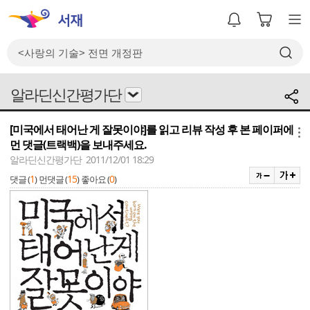
알라딘신간평가단
[미국에서 태어난 게 잘못이야]를 읽고 리뷰 작성 후 본 페이퍼에
메뉴
먼 댓글(트랙백)을 보내주세요.
알라딘신간평가단 2011/12/01 18:29
1
15
0
댓글 (
)
먼댓글 (
)
좋아요 (
)