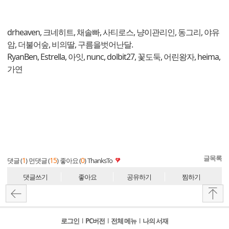
drheaven, 크네히트, 채솔빠, 사티로스, 냥이관리인, 동그리, 야유
암, 더불어숲, 비의딸, 구름을벗어난달.
RyanBen, Estrella, 아잇, nunc, dolbit27, 꽃도둑, 어린왕자, heima,
가연
글목록
1
15
0
댓글 (
)
먼댓글 (
)
좋아요 (
)
ThanksTo
댓글쓰기
좋아요
공유하기
찜하기
로그인
l
PC버전
l
전체 메뉴
l
나의 서재