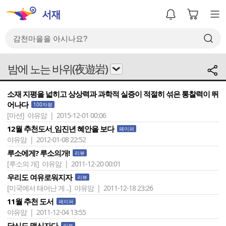
밤에 노는 바위(夜遊岩)
소재 지평을 넓히고 상상력과 과학적 실증이 적절히 섞은 통찰력이 뛰
어나다
100자평
[마션]
야유암 | 2015-12-01 00:06
12월 추천도서_임진년 혜안을 보다
페이퍼
야유암 | 2012-01-08 22:52
루소에게? 루소의개!
리뷰
[루소의 개]
야유암 | 2011-12-20 00:01
우리도 여유로워지자
리뷰
[미국에서 태어난 게 ..]
야유암 | 2011-12-18 23:26
11월 추천 도서
페이퍼
야유암 | 2011-12-04 13:55
당신도 맹신자다
리뷰