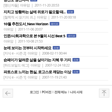
[맹신자들]
야유암 | 2011-11-20 20:53
지치고 방황하는 삶에 위로가 필요할 때...
리뷰
[철학적 시 읽기의 괴..]
야유암 | 2011-11-20 00:18
10월 추천도서_New Horizon
페이퍼
야유암 | 2011-11-06 20:07
인문/사회과학으로 본 9월의 시선 Best 5
페이퍼
야유암 | 2011-10-08 21:53
눈에 보이는 것부터 시작하세요
리뷰
[지식 e - 시즌 2]
야유암 | 2008-02-11 00:44
슌페이가 알려준 삶을 살아가는 지혜 두 가지
리뷰
[하드보일드 에그]
야유암 | 2007-12-24 18:22
파토스로 느끼는 현실, 로고스로 깨닫는 이상
리뷰
[지식 e - 시즌 1]
야유암 | 2007-11-19 21:43
로그인
l
PC버전
l
전체 메뉴
l
나의 서재