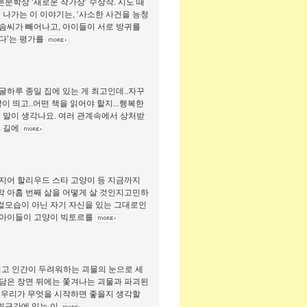
푸른문학상 ‘새로운 작가상’ 수상작. 시도 때
나가는 이 이야기는, ‘사소한 사건을 능청
솜씨가 빼어나고, 아이들이 서로 방귀를
다’는 평가를
하루 종일 집에 있는 게 최고인데..자꾸
이 띄고..어떤 책을 읽어야 할지...행복한
는 말이 생각나요. 여러 관계속에서 상처받
. 길에
심지어 할리우드 스타 고양이 등 지금까지
막 아홉 번째 삶을 어떻게 살 것인지고민하
 겉모습이 아닌 자기 자신을 있는 그대로인
.아이들이 고양이 빅토르를
뒤집고 인간이 두려워하는 괴물의 눈으로 세
담은 장면 뒤에는 쫓겨나는 괴물과 파괴된
 우리가 무엇을 시작하면 좋을지 생각할
 최근간에 있는 이