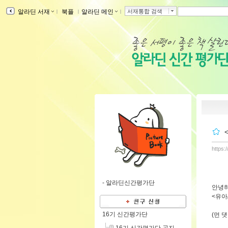
알라딘 서재
ｌ
북플
ｌ
알라딘 메인
ｌ
서재통합 검색
https:
-
알라딘신간평가단
안녕하
<유아
16기 신간평가단
(먼 댓글