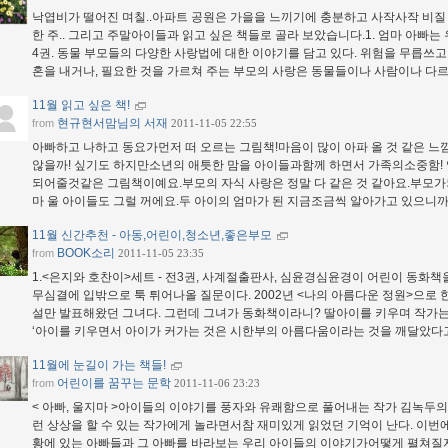
낙엽비가 떨어진 며칠..아파트 공원은 가을을 느끼기에 충분하고 사작사작 비질
한 주.. 그리고 주말아이들과 읽고 싶은 책들로 골라 보았습니다.1. 엄마 아빠
4권. 동물 부모들의 다양한 사랑법에 대한 이야기를 담고 있다. 위험을 무릅쓰
혼을 내거나, 필요한 것을 가르쳐 주는 부모의 사랑은 동물들이나 사람이나 다르
11월 읽고 싶은 책!
현규현서맘님의 서재
from
2011-11-05 22:55
아빠하고 나하고 동요가먼저 떠 오르는 그림책!마음이 많이 아파 올 것 같은 느
않을까! 싶기도 하지만소년의 애틋한 맘을 아이들과함께 하면서 가족의소중함! 
되어줄것같은 그림책이예요.부모의 자식 사랑은 정말 다 같은 것 같아요.부모가
마 울 아이들도 그럴 꺼에요.두 아이의 엄마가 된 지금조금씩 알아가고 있으니까
11월 신간추천 - 아동,어린이,청소년,좋은부모
BOOK소리
from
2011-11-05 23:35
1.<은지와 호찬이>세트 - 전3권, 사계절출판사, 심윤경심윤경이 어린이 동화
무심결에 입밖으로 툭 튀어나올 질문이다. 2002년 <나의 아름다운 정원>으로
설만 발표해왔던 그녀다. 그런데 그녀가 동화책이라니? 딸아이를 키우며 작가는
‘아이를 키우면서 아이가 커가는 것은 시한부의 아름다움이라는 것을 깨달았다
11월에 눈길이 가는 책들!
어린이를 꿈꾸는 문학
from
2011-11-06 23:23
< 아빠, 울지마 >아이들의 이야기를 풍자와 유쾌함으로 풀어내는 작가 김녹두의 
런 상상을 할 수 있는 작가에게 놀라면서참 재미있게 읽었던 기억이 난다. 이번에
황에 있는 아빠들과 그 아빠를 바라보는 우리 아이들의 이야기가어떻게 펼쳐질지