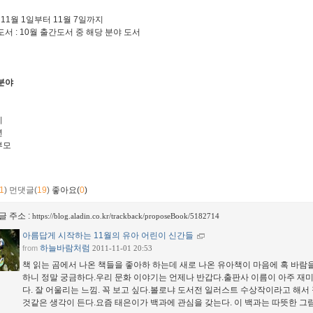
: 11월 1일부터 11월 7일까지
도서 : 10월 출간도서 중 해당 분야 도서
분야
이
년
부모
1
)
먼댓글(
19
)
좋아요(
0
)
글 주소 :
https://blog.aladin.co.kr/trackback/proposeBook/5182714
아름답게 시작하는 11월의 유아 어린이 신간들
하늘바람처럼
from
2011-11-01 20:53
책 읽는 곰에서 나온 책들을 좋아하 하는데 새로 나온 유아책이 마음에 혹 바
하니 정말 궁금하다.우리 문화 이야기는 언제나 반갑다.출판사 이름이 아주 재미
다. 잘 어울리는 느낌. 꼭 보고 싶다.볼로냐 도서전 일러스트 수상작이라고 해서
것같은 생각이 든다.요즘 태은이가 백과에 관심을 갖는다. 이 백과는 따뜻한 