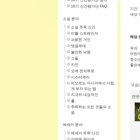
16기 신간평가단 공지
16기 신간평가단 FAQ
기간 
대상 
소설 분야
소설 주목 신간
리틀 스트레인저
해당 
파묻힌 거인
댓글부대
유아
불안한 낙원
어린
그들
청소
카인
좋은
오에 겐자부로
시스터캐리
떠오르는 아시아에서 더럽
댓글(
게 부자 되는 법
지극히 내성적인
먼댓
홀
추락하는 모든 것들의 소
음
에세이 분야
에세이 주목 신간
라면을 끓이며