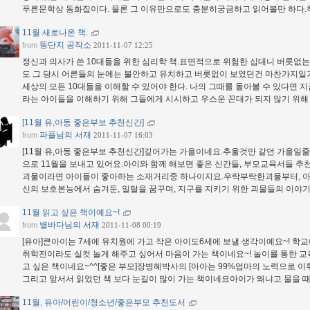
푸른문학상 동화집이다. 물론 그 이유만으로도 충분히궁금하고 읽어볼만 하다
11월 새로나온 책.
뚱단지 공작소
from
2011-11-07 12:25
정신과 의사가 쓴 10대들을 위한 심리학 책.표면적으로 위험한 십대니 버릇없는
도 그 당시 어른들의 눈에는 불안하고 유치하고 버릇없이 보였던건 마찬가지일거
세상의 모든 10대들을 이해할 수 있어야 한다. 나의 그때를 돌아볼 수 있다면 지
라는 아이들을 이해하기 위해 그들에게 시시하고 우스운 꼰대가 되지 않기 위해
[11월 유,아동 좋은부보 추천신간]
파플님의 서재
from
2011-11-07 16:03
[11월 유,아동 좋은부보 추천신간]깊어가는 가을이네요.추울것만 같던 가을일줄
으로 11월을 보내고 있어요.아이와 함께 해보면 좋은 신간들, 부모교육서들 추
괴물이라면 아이들이 좋아하는 소재거리중 하나이지요.우락부락한괴물부터, 아이
신의 보호본능에서 숨겨둔, 일탈을 꿈꾸며, 지구를 지키기 위한 괴물들의 이야
11월 읽고 싶은 책이예요~!
별바다님의 서재
from
2011-11-08 00:19
[유아]큰아이는 7세에 유치원에 가고 작은 아이도6세에 보낼 생각이예요~! 학교
취학전이라도 실컷 놀게 해주고 싶어서 마음이 가는 책이네요~! 놀이를 통한 
고 싶은 책이네요~^^[좋은 부모]장병혜박사의 [아아는 99%엄마의 노력으로 
그리고 앞서서 읽었던 책 보다 눈길이 많이 가는 책이네요아이가 왜냐고 물을 
11월, 유아/어린이/청소년/좋은부모 추천도서