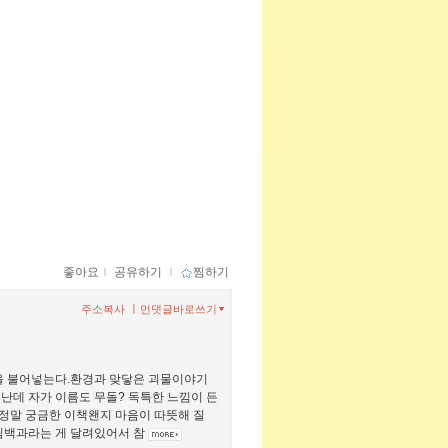
좋아요
ｌ
공유하기
ｌ
찜하기
ㅣ
주소복사
먼댓글바로쓰기
람을 불어넣는다.환경과 맞닿은 괴물이야기
난데 자가 이름도 무돌? 독특한 느낌이 든
 정말 궁금한 이책왠지 마음이 따뜻해 질
그림백과라는 게 달려있어서 참