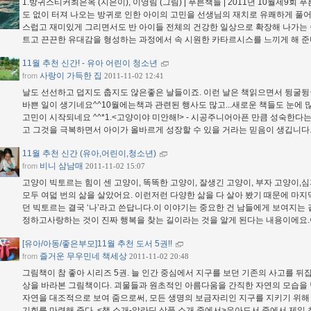
1.방귀스티커최은옥 (지은이), 이영림 (그림) | 푸른책들 | 2011년 10월제9회 
도 없이 터져 나오는 방귀로 인한 아이의 고민을 선생님의 재치로 유쾌하게 풀어 
스럽고 재미있게 그리면서도 반 아이들 전체의 건강한 일상으로 확장해 나가는 
트고 끈끈한 유대감을 형성하는 과정에서 속 시원한 카타르시스를 느끼게 해 준
11월 추천 신간! - 유아 어린이 청소년
사랑이 가득한 집
from
2011-11-02 12:41
날도 선선하고 덥지도 춥지도 않은좋은 날들이죠. 이런 날은 책읽으면서 뒹굴뒹굴
바쁜 일이 생기네요^^10월에는책과 관련된 행사도 많고...새로운 책들도 눈에 많
고민이 시작되네요 ^^*1.<고양이야 미안해!> - 시공주니어아픈 만큼 성숙한다
고 그것을 극복하면서 아이가 올바르게 성장할 수 있을 거라는 믿음이 생깁니다
11월 추천 신간 (유아,어린이,청소년)
비니 삼남매
from
2011-11-02 15:07
고양이 빅토르는 힘이 센 고양이, 똑똑한 고양이, 잘생긴 고양이, 부자 고양이,
모두 여덟 번의 삶을 살았어요. 이런저런 다양한 삶을 다 살아 봤기 때문에 마지
던 빅토르는 결국 ‘나’라고 쓴답니다.이 이야기는 중요한 건 남들에게 보여지는
정하고사랑하는 것이 진짜 행복을 찾는 길이라는 것을 알게 된다는 내용이에요
[유아/아동/좋은부모]11월 추천 도서 5권!!
즐거운 무우민네 책세상
from
2011-11-02 20:48
그림책이 참 좋아 시리즈 5권. 늘 인간 중심에서 지구를 보던 기존의 사고를 
상을 바라본 그림책이다. 괴물들과 원초적인 아름다움을 간직한 자연의 모습을 
자연을 대조적으로 보여 줌으로써, 모든 생명의 보금자리인 지구를 지키기 위해
기회를 마련해 준다. <책 소개-알라딘 상품 소개 중에서>유아도서 중에서 제일