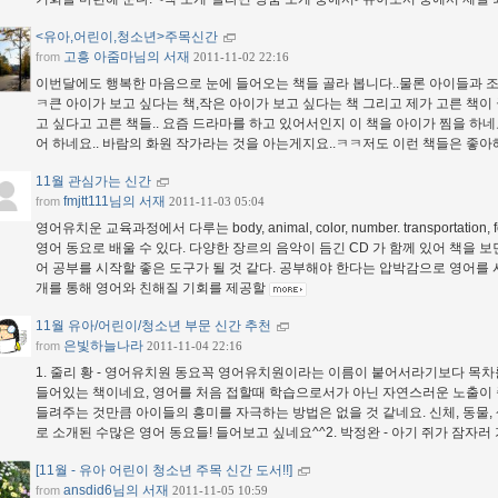
<유아,어린이,청소년>주목신간
고흥 아줌마님의 서재
from
2011-11-02 22:16
이번달에도 행복한 마음으로 눈에 들어오는 책들 골라 봅니다..물론 아이들과 조율
ㅋ큰 아이가 보고 싶다는 책,작은 아이가 보고 싶다는 책 그리고 제가 고른 책이 
고 싶다고 고른 책들.. 요즘 드라마를 하고 있어서인지 이 책을 아이가 찜을 하네
어 하네요.. 바람의 화원 작가라는 것을 아는게지요..ㅋㅋ저도 이런 책들은 좋아
11월 관심가는 신간
fmjtt111님의 서재
from
2011-11-03 05:04
영어유치운 교육과정에서 다루는 body, animal, color, number. transportation, fee
영어 동요로 배울 수 있다. 다양한 장르의 음악이 듬긴 CD 가 함께 있어 책을 보
어 공부를 시작할 좋은 도구가 될 것 같다. 공부해야 한다는 압박감으로 영어를
개를 통해 영어와 친해질 기회를 제공할
11월 유아/어린이/청소년 부문 신간 추천
은빛하늘나라
from
2011-11-04 22:16
1. 줄리 황 - 영어유치원 동요꼭 영어유치원이라는 이름이 붙어서라기보다 목
들어있는 책이네요, 영어를 처음 접할때 학습으로서가 아닌 자연스러운 노출이
들려주는 것만큼 아이들의 흥미를 자극하는 방법은 없을 것 같네요. 신체, 동물,
로 소개된 수많은 영어 동요들! 들어보고 싶네요^^2. 박정완 - 아기 쥐가 잠자
[11월 - 유아 어린이 청소년 주목 신간 도서!!]
ansdid6님의 서재
from
2011-11-05 10:59