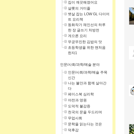
집이 깨끗해졌어요
샬롯의 거미줄
뱃살 잡는 LOW GL 다이어
트 요리책
동화작가 채인선의 하루
한 장 글쓰기 처방전
게으른 요리
무궁무진한 김밥의 맛
초등학생을 위한 맨처음
한자1
인문/사회/과학/예술 분야
인문/사회/과학/예술 주목
신간
나는 불안과 함께 살아간
다
페이스북 심리학
야전과 영원
도덕적 불감증
천국의 문을 두드리며
무업사회
문학을 읽는다는 것은
덕후감