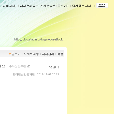
나의서재
ｌ
서재브리핑
ｌ
서재관리
ｌ
글쓰기
ｌ
즐겨찾는 서재
ｌ
글보기
ｌ
서재브리핑
ｌ
서재관리
ｌ
북플
세요.
ｌ
주목신간추천
댓글(
1
)
알라딘신간평가단
l 2011-11-01 20:19