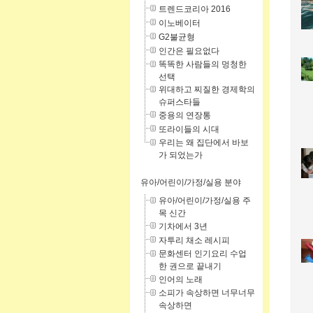
트렌드코리아 2016
이노베이터
G2불균형
인간은 필요없다
똑똑한 사람들의 멍청한
선택
위대하고 찌질한 경제학의
슈퍼스타들
중용의 연장통
또라이들의 시대
우리는 왜 집단에서 바보
가 되었는가
유아/어린이/가정/실용 분야
유아/어린이/가정/실용 주
목 신간
기차에서 3년
자투리 채소 레시피
문화센터 인기요리 수업
한 권으로 끝내기
인어의 노래
소피가 속상하면 너무너무
속상하면