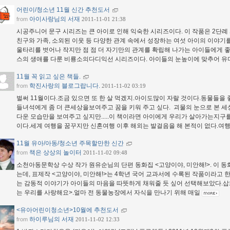
어린이/청소년 11월 신간 추천도서
아이사랑님의 서재
from
2011-11-01 21:38
시공주니어 문구 시리즈는 큰 아이로 인해 익숙한 시리즈이다. 이 작품은 2단
친구와 가족, 소외된 이웃 등 다양한 관계 속에서 성장하는 여섯 아이의 이야기를
울타리를 벗어나 작지만 점 점 더 자기만의 관계를 확립해 나가는 아이들에게 좋
스의 생애를 다룬 비룡소의다디익선 시리즈이다. 아이들의 눈높이에 맞추어 
11월 꼭 읽고 싶은 책들.
학진사랑의 블로그랍니다.
from
2011-11-02 03:19
벌써 11월이다.조금 있으면 또 한 살 먹겠지.아이도많이 자랄 것이다.동물들을
들녀석에게 좀 더 큰세상을보여주고 꿈을 키워 주고 싶다. 괴물의 눈으로 본 세
다운 모습만을 보여주고 싶지만.....이 책이라면 아이에게 우리가 살아가는지구를
이다.세계 여행을 꿈꾸지만 신혼여행 이후 해외는 발걸음을 해 본적이 없다.여
11월 유아/아동/청소년 주목할만한 신간
책은 상상의 놀이터
from
2011-11-02 09:48
소천아동문학상 수상 작가 원유순님의 단편 동화집 <고양이야, 미안해!>. 이 동
는데, 표제작 <고양이야, 미안해!>는 4학년 국어 교과서에 수록된 작품이라고 
는 감동적 이야기가 아이들의 마음을 따뜻하게 채워줄 듯 싶어 선택해보았다.삽
는 우리를 사랑해요>.얼마 전 동물농장에서 자식을 만나기 위해 매일
<유아어린이청소년>10월에 추천도서
하이루님의 서재
from
2011-11-02 12:33