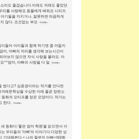
 소리도 즐겁습니다.이래도 저래도 좋았던
는 우리를 사랑해요.동물에게 배워요 시리즈
고 아기들을 지키거나, 잘못하면 따끔하게
지 않다. 조건없는 부모
낌이들어 아이들과 함께 하기엔 좀 어둡지
엄마, 아빠의 자리를 생각해 보는시간이
되어보지 않으면 자식 사랑을 몰라요. 아
요^^엄마, 아빠의 사랑을 다 알
책을 썼다고? 심윤경이라는 작가를 안다면
 한겨레문학상을 수상한 이래 줄곧 장편소
 동화의 모티프를 얻은 모양이다. 작가는
고 한다.
새 동화다.'좋은 엄마 학원'을 읽으면서 이
는 우리들의 '아빠'의 이야기다.다양한 상
 기대해본다.< 나의 철부지 아빠>제9회