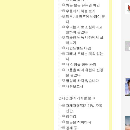
처음 보는 유목민 여인
우물에서 하늘 보기
페루, 내 영혼에 바람이 분
다
우리는 서로 조심하라고
말하며 걸었다
따뜻한 남쪽 나라에서 살
아보기
세컨드핸드 타임
그래서 우리는 계속 읽는
다
내 심장을 향해 쏴라
그들을 따라 유럽의 변경
을 걸었다
열심히 하지 않습니다
내면보고서
경제경영/자기계발 분야
경제경영/자기계발 주목
신간
참여감
빈곤을 착취하다
경제 ⓔ