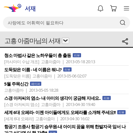
고흥 아줌마님의 서재
청소 마법사 같은 노하우들이 총 출동
리뷰
[까사마미 수납 개조]
고흥아줌마 | 2013-05-18 20:13
도둑맞은 이름 - 네 이름은 뭐니?
리뷰
[도둑맞은 이름]
고흥아줌마 | 2013-05-06 02:07
5월 주목신간
페이퍼
고흥아줌마 | 2013-05-05 18:28
스갱 아저씨의 염소- 내 아이의 생각이 궁금해 지네요..
리뷰
[스갱 아저씨의 염소]
고흥아줌마 | 2013-04-30 19:40
세계 6대 오페라- 이젠 아이들에게도 오페라를 소개해 주세요!!
리뷰
[세계 6대 오페라]
고흥아줌마 | 2013-04-30 16:02
항공기 조종사 항공기 승무원-내 아이의 꿈을 위해 한발자국 앞서 나
가고 싶다면 이 책 강추!!
리뷰