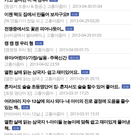
[항공기 조종사 & 항공..]
고흥아줌마 | 2013-04-30 01:04
이젠 떡도 집에서 만들어 보자구요!!
리뷰
[떡 만들기가 정말 쉬..]
고흥아줌마 | 2013-04-29 03:20
전쟁중에서도 꽃은 피어나듯이,,,
리뷰
[사이공에서 앨라배마..]
고흥아줌마 | 2013-04-29 01:03
캥 캥 캥 우리 형
리뷰
[캥캥캥 우리 형]
고흥아줌마 | 2013-04-03 01:15
유아/어린이/가정/실용 - 주목신간
페이퍼
고흥아줌마 | 2013-04-02 23:59
열한 살에 읽는 삼국지- 쉽고 재미있어요..
리뷰
[열한 살에 읽는 삼국..]
고흥아줌마 | 2013-03-31 20:15
혼자서도 술술 초등영단어 킹- 혼자서도 술술 할수 있어 좋아요..
리뷰
[초등 영단어 킹]
고흥아줌마 | 2013-03-31 17:25
어리바리 지수 12살에 의사 되다- 내 아이의 진로 결정에 도움을 줄수
있는 책..
리뷰
[어리바리 지수, 12살..]
고흥아줌마 | 2013-03-31 15:31
열한 살에 읽는 삼국지 1-아이들 눈높이에 맞춰 쉽고 재미있게 풀어낸
책..
리뷰
[열한 살에 읽는 삼국..]
고흥아줌마 | 2013-03-20 01:25