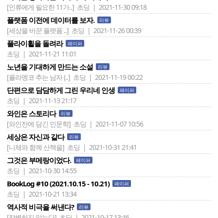
[인류에게 필요한 11가..]
초딩 | 2021-11-30 09:18
플랫폼 이전에 데이터를 보자.
리뷰
[세상을 바꾼 플랫폼 ..]
초딩 | 2021-11-26 00:39
플라이휠을 돌려라
페이퍼
초딩 | 2021-11-21 11:01
노년을 기대하게 만드는 소설
리뷰
[플라멩코 추는 남자 (..]
초딩 | 2021-11-19 00:22
단편으로 담담하게 그린 우리네 인생
페이퍼
초딩 | 2021-11-13 21:17
와인은 스토리다
리뷰
[와인잔에 담긴 인문학]
초딩 | 2021-11-07 10:56
세상은 자신과 같다
리뷰
[니체와 함께 산책을]
초딩 | 2021-10-31 21:41
그것은 부메랑이었다.
페이퍼
초딩 | 2021-10-30 14:55
BookLog #10 (2021.10.15 - 10.21)
페이퍼
초딩 | 2021-10-21 13:34
역사적 비극을 써낸다?
리뷰
[작별하지 않는다]
초딩 | 2021-10-17 13:46