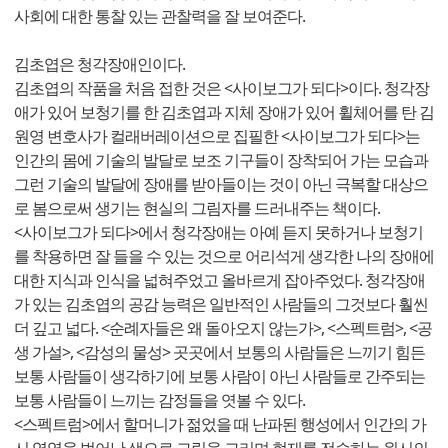
사회에 대한 통찰 있는 관찰력을 잘 보여준다.
김초엽은 청각장애인이다.
김초엽의 작품을 처음 접한 것은 <사이보그가 되다>이다. 청각장
애가 있어 보청기를 한 김초엽과 지체 장애가 있어 휠체어를 탄 김
원영 변호사가 컬래버레이션으로 집필한 <사이보그가 되다>는
인간의 몸에 기술의 발달로 보조 기구들이 장착되어 가는 모습과
그런 기술의 발달에 장애를 받아들이는 것이 아닌 극복할 대상으
로 봄으로써 생기는 현실의 그림자를 드러내주는 책이다.
<사이보그가 되다>에서 청각장애는 아예 듣지 못하거나 보청기
를 착용하면 잘 들을 수 있는 것으로 어리석게 생각한 나의 장애에
대한 지식과 인식을 넓혀주었고 올바르게 잡아주었다. 청각장애
가 있는 김초엽의 공감 능력은 일반적인 사람들의 그것보다 훨씬
더 깊고 넓다. <순례자들은 왜 돌아오지 않는가>, <스펙트럼>, <공
생 가설>, <감성의 물성> 곳곳에서 보통의 사람들은 느끼기 힘든
보통 사람들이 생각하기에 보통 사람이 아닌 사람들로 간주되는
보통 사람들이 느끼는 감정들을 엿볼 수 있다.
<스펙트럼>에서 할머니가 젊었을 때 난파된 행성에서 인간의 가