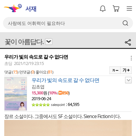
꽃이 아름답다.
우리가 빛의 속도로 갈 수 없다면
메뉴
초딩 2021/12/19 23:15
15
0
81
댓글 (
)
먼댓글 (
)
좋아요 (
)
우리가 빛의 속도로 갈 수 없다면
김초엽
15,300
원 (
10%
↓
850
)
2019-06-24
: 64,595
장르 소설이다. 그중에서도 SF 소설이다. Sience Fiction이다.