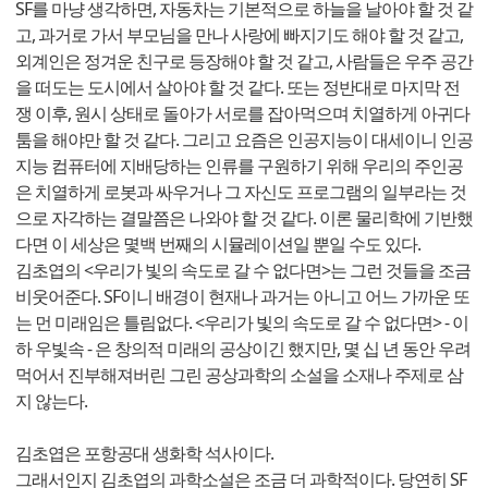
SF를 마냥 생각하면, 자동차는 기본적으로 하늘을 날아야 할 것 같
고, 과거로 가서 부모님을 만나 사랑에 빠지기도 해야 할 것 같고,
외계인은 정겨운 친구로 등장해야 할 것 같고, 사람들은 우주 공간
을 떠도는 도시에서 살아야 할 것 같다. 또는 정반대로 마지막 전
쟁 이후, 원시 상태로 돌아가 서로를 잡아먹으며 치열하게 아귀다
툼을 해야만 할 것 같다. 그리고 요즘은 인공지능이 대세이니 인공
지능 컴퓨터에 지배당하는 인류를 구원하기 위해 우리의 주인공
은 치열하게 로봇과 싸우거나 그 자신도 프로그램의 일부라는 것
으로 자각하는 결말쯤은 나와야 할 것 같다. 이론 물리학에 기반했
다면 이 세상은 몇백 번째의 시뮬레이션일 뿐일 수도 있다.
김초엽의 <우리가 빛의 속도로 갈 수 없다면>는 그런 것들을 조금
비웃어준다. SF이니 배경이 현재나 과거는 아니고 어느 가까운 또
는 먼 미래임은 틀림없다. <우리가 빛의 속도로 갈 수 없다면> - 이
하 우빛속 - 은 창의적 미래의 공상이긴 했지만, 몇 십 년 동안 우려
먹어서 진부해져버린 그린 공상과학의 소설을 소재나 주제로 삼
지 않는다.
김초엽은 포항공대 생화학 석사이다.
그래서인지 김초엽의 과학소설은 조금 더 과학적이다. 당연히 SF