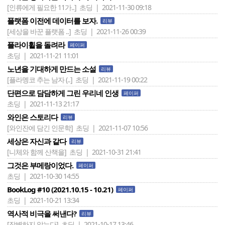
[인류에게 필요한 11가..]
초딩 | 2021-11-30 09:18
플랫폼 이전에 데이터를 보자.
리뷰
[세상을 바꾼 플랫폼 ..]
초딩 | 2021-11-26 00:39
플라이휠을 돌려라
페이퍼
초딩 | 2021-11-21 11:01
노년을 기대하게 만드는 소설
리뷰
[플라멩코 추는 남자 (..]
초딩 | 2021-11-19 00:22
단편으로 담담하게 그린 우리네 인생
페이퍼
초딩 | 2021-11-13 21:17
와인은 스토리다
리뷰
[와인잔에 담긴 인문학]
초딩 | 2021-11-07 10:56
세상은 자신과 같다
리뷰
[니체와 함께 산책을]
초딩 | 2021-10-31 21:41
그것은 부메랑이었다.
페이퍼
초딩 | 2021-10-30 14:55
BookLog #10 (2021.10.15 - 10.21)
페이퍼
초딩 | 2021-10-21 13:34
역사적 비극을 써낸다?
리뷰
[작별하지 않는다]
초딩 | 2021-10-17 13:46