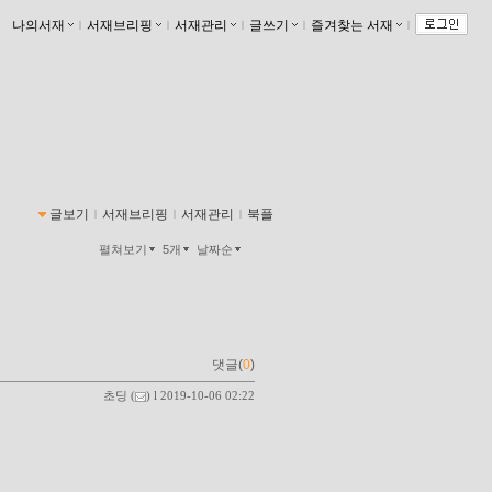
나의서재
ｌ
서재브리핑
ｌ
서재관리
ｌ
글쓰기
ｌ
즐겨찾는 서재
ｌ
글보기
ｌ
서재브리핑
ｌ
서재관리
ｌ
북플
펼쳐보기
5개
날짜순
댓글(
0
)
초딩
(
) l 2019-10-06 02:22