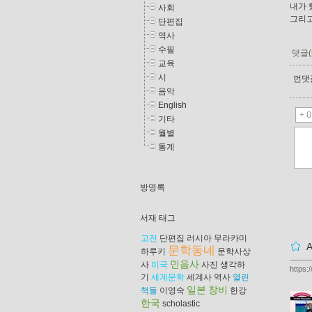
내가 
사회
그리고
단편집
역사
수필
댓글(
교육
시
먼댓글
음악
English
기타
월별
통계
방명록
서재 태그
고전
단편집
러시아
무라카미
문학동네
하루키
문학사상
민음사
사
미국
사진
생각하
https:
기
세계문학
세계사
역사
열린
일본
창비
책들
이영숙
한강
한국
scholastic