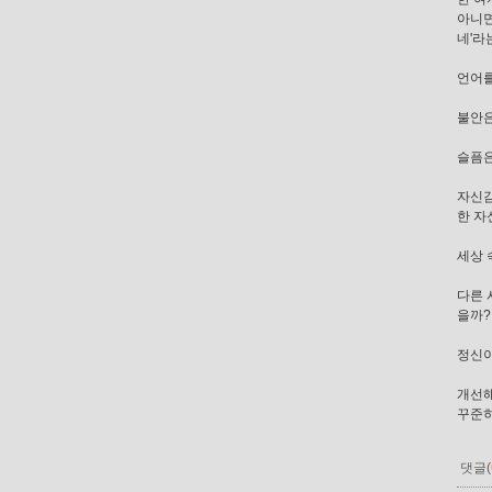
아니면
네'라
언어를
불안은
슬픔은
자신감
한 자
세상 
다른 
을까? 
정신이
개선해
꾸준히
댓글(