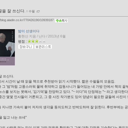
글을 잘 쓰신다.
ｌ
수필
//blog.aladin.co.kr/770426190/10939187
밤이 선생이다
황현산 지음 / 난다 / 2013년 6월
평점 :
잘 쓰신다.
서 시간이 날 때 읽을 책으로 추천받아 읽기 시작했다. 짧은 수필들의 모음집.
 그 '밤'처럼 고풍스러워 물에 취약하고 잡동사니가 들어있는 내 가방 안에서 책의 
뉴스를 보지는 못해서, '김기덕'을 찬양하고 있다. "~ 이다"의 단정체는 "~ 라고 생각
중간 몇몇 인사들이 거론되고, 그 중 사진 작가분도 있어 양념이 필요한 글들에 사진이 
 지나면 가속이 붙어 저자의 생각을 동의도하고 반박도하며 잘 읽힌다. 후반부에는 
을 잃고 나는 쓰네"
자의 사랑을 얻는 일이 이제 가망 없을을 확인하고 그에 대한 감정을 기술한다는 뜻일