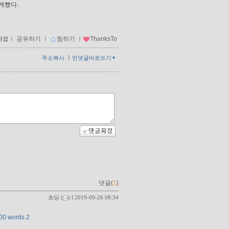
게했다.
아요
ｌ
공유하기
ｌ
찜하기
ｌ
ThanksTo
ㅣ
주소복사
먼댓글바로쓰기
댓글(
1
)
초딩
(
) l 2019-09-26 08:34
00 words 2