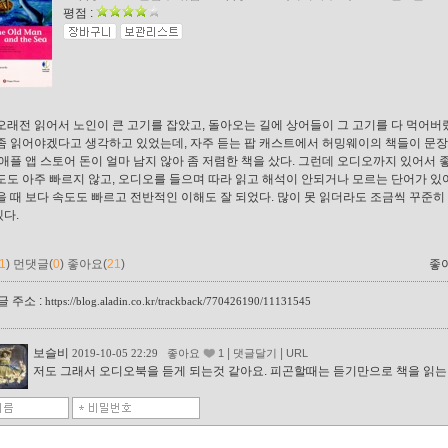
평점 :
오래전 읽어서 노인이 큰 고기를 잡았고, 돌아오는 길에 상어들이 그 고기를 다 먹어버
좀 읽어야겠다고 생각하고 있었는데, 자주 듣는 팝 캐스트에서 허밍웨이의 책들이 문
 애플 앱 스토어 돈이 얼마 남지 않아 좀 저렴한 책을 샀다. 그런데 오디오까지 있어서 
도도 아주 빠르지 않고, 오디오를 들으며 따라 읽고 해석이 안되거나 모르는 단어가 있
을 때 보다 속도도 빠르고 전반적인 이해도 잘 되었다. 많이 못 읽더라도 조금씩 꾸준
다.
1
)
먼댓글(
0
)
좋아요(
21
)
좋
 주소 :
https://blog.aladin.co.kr/trackback/770426190/11131545
보슬비
|
|
2019-10-05 22:29
좋아요
1
댓글달기
URL
저도 그래서 오디오북을 듣게 되는것 같아요. 피곤할때는 듣기만으로 책을 읽는