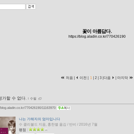
꽃이 아름답다.
https://blog.aladin.co.kr/770426190
처음 |
이전 |
1
|
2
|
3
|
다음
|
마지막
평가할 수 없다.
ｌ
수필
//blog.aladin.co.kr/770426190/11163970
나는 가해자의 엄마입니다
수 클리볼드 지음, 홍한별 옮김 / 반비 / 2016년 7월
평점 :