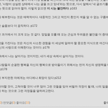
, '사랑이 상실된 상태에서 나는 글을 쓰고 있네'라는 뜻으로, 다시 말해서 '내 글쓰기
는 뜻으로 읽어야 할까. 이렇게 읽으면
이 시는 불안하다
. p163
 해부한다는 것은 매력적이다. 대중적인 그리고 먹인지 흰인지 색을 알 수 없는 구름에
 슬픔보다 더 끔직하다. p172
 과거에서 더 크게 오는 것 같다. 앞일을 모를 때 오는 근심과 두려움은 불안을 더 증대
을 가진다는 것은 자신의 사소한 경험을 이 세상에 알려야 할 중요한 지식으로 여긴다
신의 사랑으로 이해한다는 것이다. p176
속에서 나는 살아가는 것이지만, 내가 세상 속에서 살아가는 것이다.
사람들의 순결한 행복을 자신의 행복으로 받아들이기 위해서는 먼저 자신의 생명력을 
p178
 부지런한 자에게는 어디에나 희망이 있다 p212
야할 것이, 고쳐야할 것이 너무 많아 그런 것들을 잊어 버릴까 걱정이 될 때, 나의 
 하는 것으로 그런 걱정들을 덜하려고한다.
0
)
먼댓글(
0
)
좋아요(
33
)
좋