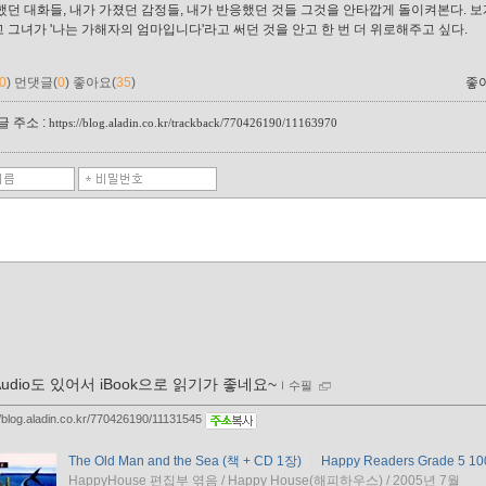
했던 대화들, 내가 가졌던 감정들, 내가 반응했던 것들 그것을 안타깝게 돌이켜본다. 보
 그녀가 '나는 가해자의 엄마입니다'라고 써던 것을 안고 한 번 더 위로해주고 싶다.
0
)
먼댓글(
0
)
좋아요(
35
)
좋
 주소 :
https://blog.aladin.co.kr/trackback/770426190/11163970
Audio도 있어서 iBook으로 읽기가 좋네요~
ｌ
수필
//blog.aladin.co.kr/770426190/11131545
The Old Man and the Sea (책 + CD 1장)
ㅣ
Happy Readers Grade 5 10
HappyHouse 편집부 엮음 / Happy House(해피하우스) / 2005년 7월