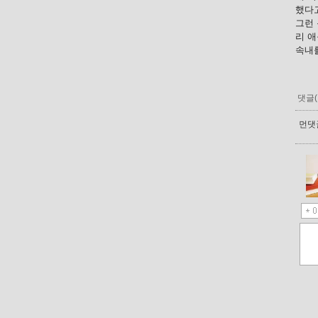
했다고
그런 
리 애
속내를
댓글(
먼댓글