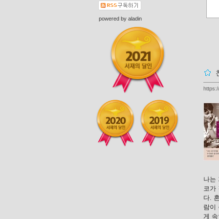
powered by
aladin
https:
나는 
코가
다. 
람이
게 속