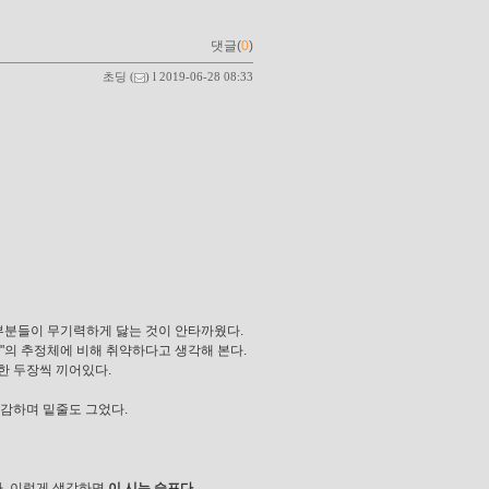
댓글(
0
)
초딩
(
) l 2019-06-28 08:33
끝부분들이 무기력하게 닳는 것이 안타까웠다.
한다"의 추정체에 비해 취약하다고 생각해 본다.
한 두장씩 끼어있다.
공감하며 밑줄도 그었다.
까. 이렇게 생각하면
이 시는 슬프다
.