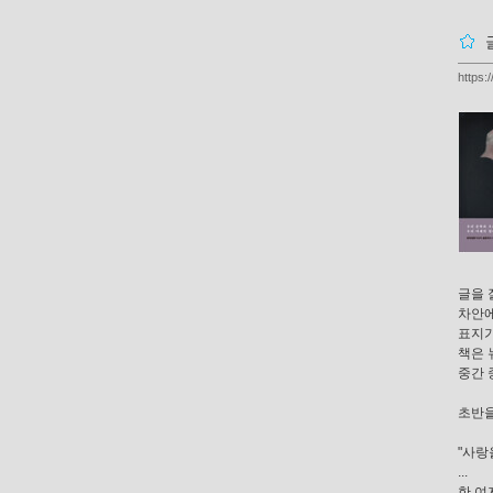
https:
글을 
차안에
표지가
책은 
중간 
초반을
"사랑
...
한 여