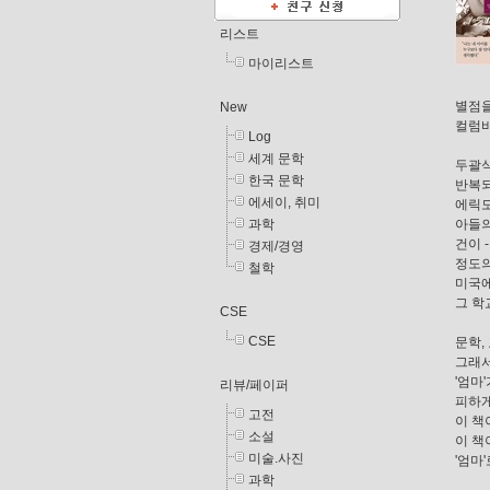
리스트
마이리스트
별점을
New
컬럼바
Log
세계 문학
두괄식
한국 문학
반복되
에세이, 취미
에릭도
과학
아들의
건이 
경제/경영
정도의
철학
미국에
그 학
CSE
CSE
문학,
그래서
'엄마
리뷰/페이퍼
피하게
고전
이 책
소설
이 책
미술.사진
'엄마
과학