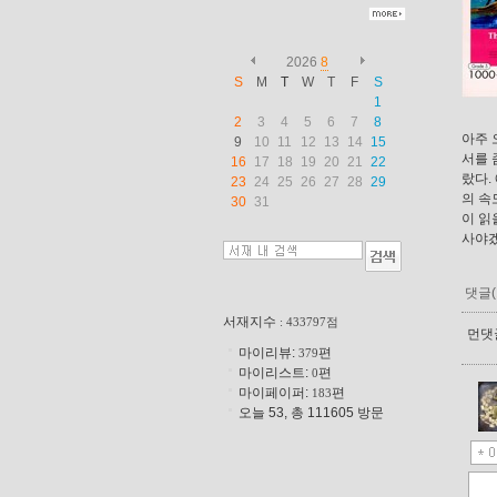
2026
8
S
M
T
W
T
F
S
1
2
3
4
5
6
7
8
아주 
9
10
11
12
13
14
15
서를 
16
17
18
19
20
21
22
랐다.
23
24
25
26
27
28
29
의 속
30
31
이 읽
사야겠
댓글(
서재지수
: 433797점
먼댓글
마이리뷰:
편
379
마이리스트:
편
0
마이페이퍼:
편
183
오늘 53, 총 111605 방문