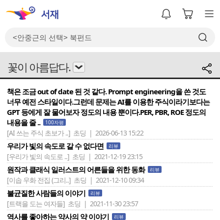
꽃이 아름답다.
책은 조금 out of date 된 것 같다. Prompt engineering을 쓴 것도
너무 예전 스타일이다.그런데 문제는 AI를 이용한 주식이라기보다는
GPT 등에게 잘 물어보자 정도의 내용 뿐이다.PER, PBR, ROE 정도의
내용을 줄 ..
100자평
[AI 쓰는 주식 초보가 ..]
초딩 | 2026-06-13 15:22
우리가 빛의 속도로 갈 수 없다면
리뷰
[우리가 빛의 속도로 ..]
초딩 | 2021-12-19 23:15
원작과 클래식 일러스트의 어른들을 위한 동화
리뷰
[이솝 우화 전집 (그리..]
초딩 | 2021-12-10 09:34
불균질한 사람들의 이야기
리뷰
[트랙을 도는 여자들]
초딩 | 2021-11-30 23:57
역사를 좋아하는 약사의 약 이야기
리뷰