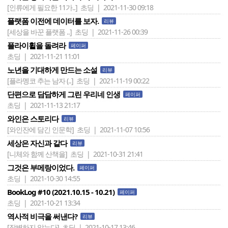
[인류에게 필요한 11가..]
초딩 | 2021-11-30 09:18
플랫폼 이전에 데이터를 보자.
리뷰
[세상을 바꾼 플랫폼 ..]
초딩 | 2021-11-26 00:39
플라이휠을 돌려라
페이퍼
초딩 | 2021-11-21 11:01
노년을 기대하게 만드는 소설
리뷰
[플라멩코 추는 남자 (..]
초딩 | 2021-11-19 00:22
단편으로 담담하게 그린 우리네 인생
페이퍼
초딩 | 2021-11-13 21:17
와인은 스토리다
리뷰
[와인잔에 담긴 인문학]
초딩 | 2021-11-07 10:56
세상은 자신과 같다
리뷰
[니체와 함께 산책을]
초딩 | 2021-10-31 21:41
그것은 부메랑이었다.
페이퍼
초딩 | 2021-10-30 14:55
BookLog #10 (2021.10.15 - 10.21)
페이퍼
초딩 | 2021-10-21 13:34
역사적 비극을 써낸다?
리뷰
[작별하지 않는다]
초딩 | 2021-10-17 13:46