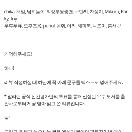
chika, 해밀, 남희돌이, 의정부짱짱맨, 구단씨, 자성지, Mikuru, Par
ky, Toy,
푸휴푸퓨, 오후즈음, puriul, 꼼쥐, 아라, 해피북, 나즈마, 홍서♡
기억해주세요!
하나!
리뷰 작성하실 때 하단에 꼭 아래 문구를 텍스트로 넣어주세요.
* 알라딘 공식 신간평가단의 투표를 통해 선정된 우수 도서를 출
판사로부터 제공 받아 읽고 쓴 리뷰입니다.
둘!
그리고, 리뷰가 늦으시는 분은 에세이 분야의 파트장 '남희돌이'