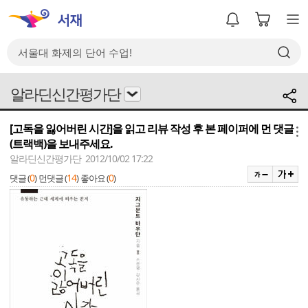
알라딘신간평가단
[고독을 잃어버린 시간]을 읽고 리뷰 작성 후 본 페이퍼에 먼 댓글
메뉴
(트랙백)을 보내주세요.
알라딘신간평가단 2012/10/02 17:22
0
14
0
댓글 (
)
먼댓글 (
)
좋아요 (
)