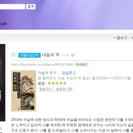
nca98
글보기
ｌ
내일의 무
ｌ
사회
https://blog.aladin.co.kr/blanca98/16275996
자살의 연구
ㅣ
암실문고
앨 앨버레즈 지음, 최승자 외 옮김 / 을유문화사 / 2025년 3월
평점 :
20대에 자살에 대한 생각과 40대에 자살을 바라보는 시점은 완전히 다를 수밖
로 느껴지고 삶조차 나를 제외한 채 무한한 잠재태로 보이는 나이에 자신의 삶
지
구조 신호가 된다. 나를 좀 도와달라고, 나를 소외시키는 지금 이 삶에서 나를 