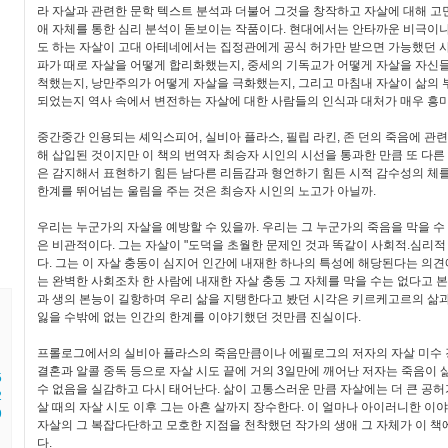
라 자살과 관련한 문학 텍스트 분석과 더불어 그것을 창작하고 자살에 대해 
애 자체를 통한 심리 분석이 돋보이는 작품이다. 현대에서는 안타까운 비극이
도 하는 자살이 고대 아테네에서는 집정관에게 공식 허가만 받으면 가능했던 
파가 때로 자살을 어떻게 합리화했는지, 중세의 기독교가 어떻게 자살을 자신
척했는지, 낭만주의가 어떻게 자살을 극화했는지, 그리고 마침내 자살이 삶의
되었는지 역사 속에서 변전하는 자살에 대한 사람들의 인식과 대처가 매우 흥
중간중간 인용되는 셰익스피어, 실비아 플라스, 필립 라킨, 존 던의 죽음에 관
해 삽입된 것이지만 이 책의 번역자 최승자 시인의 시선을 통과한 만큼 또 다른
은 감지해서 표현하기 힘든 남다른 리듬감과 형언하기 힘든 시적 감수성의 체
한계를 뛰어넘는 울림을 주는 것은 최승자 시인의 노고가 아닐까.
우리는 누군가의 자살을 예방할 수 있을까. 우리는 그 누군가의 죽음을 막을 수
은 비관적이다. 그는 자살이 "도덕을 초월한 문제인 것과 똑같이 사회적.심리적
다. 그는 이 자살 충동이 심지어 인간에 내재한 하나의 특성에 해당된다는 의견에
는 완벽한 사회조차 한 사람에 내재한 자살 충동 그 자체를 막을 수는 없다고 
과 생의 본능이 길항하며 우리 삶을 지탱한다고 봤던 시각은 키르케고르의 삶
잃을 수밖에 없는 인간의 한계를 이야기했던 것만큼 진실이다.
프롤로그에서의 실비아 플라스의 죽음만큼이나 에필로그의 저자의 자살 미수 
결혼과 알콜 중독 등으로 자살 시도 끝에 거의 3일만에 깨어난 저자는 죽음이 
5
수 없음을 실감하고 다시 태어난다. 삶이 고통스러운 만큼 자살에는 더 큰 공허
2
살 때의 자살 시도 이후 그는 아흔 살까지 장수한다. 이 얼마나 아이러니한 이
9
자살의 그 복잡다단하고 모호한 지점을 천착했던 작가의 생애 그 자체가 이 책
다.