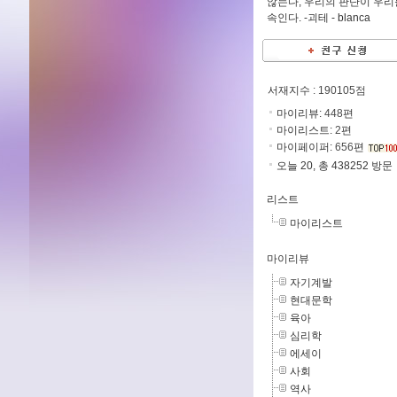
않는다, 우리의 판단이 우리
속인다. -괴테 -
blanca
서재지수
: 190105점
마이리뷰:
448
편
마이리스트:
2
편
마이페이퍼:
656
편
오늘 20, 총 438252 방문
리스트
마이리스트
마이리뷰
자기계발
현대문학
육아
심리학
에세이
사회
역사