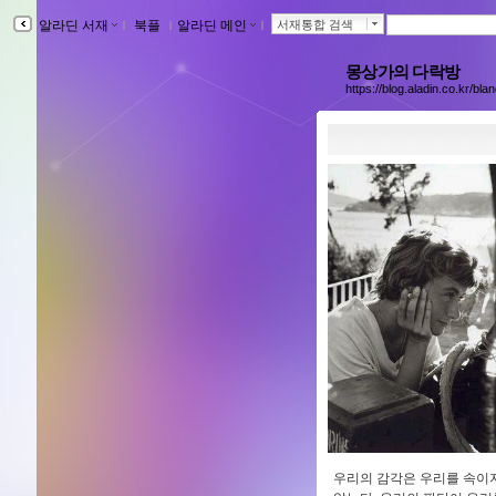
알라딘 서재
ｌ
북플
ｌ
알라딘 메인
ｌ
서재통합 검색
몽상가의 다락방
https://blog.aladin.co.kr/bla
우리의 감각은 우리를 속이