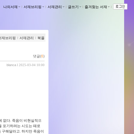
나의서재
ｌ
서재브리핑
ｌ
서재관리
ｌ
글쓰기
ｌ
즐겨찾는 서재
ｌ
서재브리핑
ｌ
서재관리
ｌ
북플
댓글(
6
)
blanca
l 2025-03-04 10:00
에 없다. 죽음이 비현실적으
을 포기하려는 시도는 때로
좀 구해달라고. 하지만 죽음이