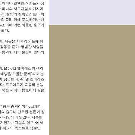
고민하거나 결행한 작가들의 생
나 하나의 사고처럼 여겨지기
사례, 절망의 철학인스토아 학
들의 교리 안에 포섭하거나 배
 부조리에 어떤 비틀린 출구가
미롭다.
련한 시들은 저자의 의도에 의
 감동을 준다. 평범한 사람들
를 통과한 시의 울림이 번역의
 있을까. 앨 앨버레스의 생각
 예방을 초월한 문제"라고 본
 공감한다. 즉, 앨 앨버레즈
본다. 프로이트가 죽음의 본능
과 죽음 사이의 통로에서 길을
경험은 충격적이다. 실패한
삶의 출구나 단호한 결론이 될
가 개입되어 있었다. 서른한
야기인가. <자살의 연구>에서
에 하나의 텍스트를 덧붙인