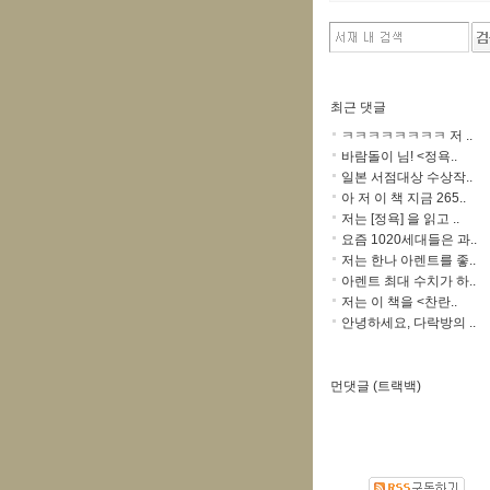
최근 댓글
ㅋㅋㅋㅋㅋㅋㅋㅋ 저 ..
바람돌이 님! <정욕..
일본 서점대상 수상작..
아 저 이 책 지금 265..
저는 [정욕] 을 읽고 ..
요즘 1020세대들은 과..
저는 한나 아렌트를 좋..
아렌트 최대 수치가 하..
저는 이 책을 <찬란..
안녕하세요, 다락방의 ..
먼댓글 (트랙백)