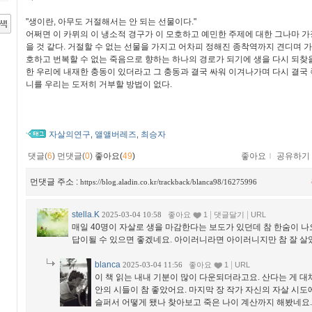
"생이란, 아무도 거절해서는 안 되는 선물이다."
어쩌면 이 카뮈의 이 냉소적 경구가 이 모호하고 예민한 주제에 대한 그나마 가
을 것 같다. 거절할 수 없는 선물을 가지고 어차피 정해진 종착역까지 견디며 가
호하고 번복할 수 없는 죽음으로 향하는 하나의 경로가 되기에 생을 다시 되찾을
한 우리에 내재한 충동이 있더라고 그 충동과 결국 싸워 이겨나가며 다시 결국
니를 우리는 도저히 거부할 방법이 없다.
자살의연구
앨앨버레즈
최승자
,
,
댓글(
6
)
먼댓글(
0
)
좋아요(
49
)
좋아요
ｌ
공유하기
먼댓글 주소 :
https://blog.aladin.co.kr/trackback/blanca98/16275996
stella.K
|
|
2025-03-04 10:58
좋아요
1
댓글달기
URL
매일 40명이 자살로 생을 마감한다는 보도가 있던데 참 한숨이 나
답이될 수 있으면 좋겠네요. 아이러니라면 아이러니지만 참 잘 살았
blanca
|
2025-03-04 11:56
좋아요
1
URL
이 책 읽는 내내 기분이 많이 다운되더라고요. 산다는 게 대
안의 시들이 참 좋았어요. 마지막 장 작가 자신의 자살 시도
슬퍼서 어떻게 됐나 찾아보고 죽은 나이 계산까지 해봤네요.