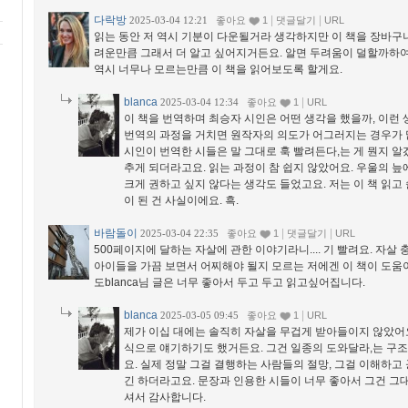
다락방
|
|
2025-03-04 12:21
좋아요
1
댓글달기
URL
읽는 동안 저 역시 기분이 다운될거라 생각하지만 이 책을 장바구
려운만큼 그래서 더 알고 싶어지거든요. 알면 두려움이 덜할까하여
역시 너무나 모르는만큼 이 책을 읽어보도록 할게요.
blanca
|
2025-03-04 12:34
좋아요
1
URL
이 책을 번역하며 최승자 시인은 어떤 생각을 했을까, 이런
번역의 과정을 거치면 원작자의 의도가 어그러지는 경우가 
시인이 번역한 시들은 말 그대로 훅 빨려든다,는 게 뭔지 알
추게 되더라고요. 읽는 과정이 참 쉽지 않았어요. 우울의 
크게 권하고 싶지 않다는 생각도 들었고요. 저는 이 책 읽고
이 된 건 사실이에요. 흑.
바람돌이
|
|
2025-03-04 22:35
좋아요
1
댓글달기
URL
500페이지에 달하는 자살에 관한 이야기라니.... 기 빨려요. 자살
아이들을 가끔 보면서 어찌해야 될지 모르는 저에겐 이 책이 도움
도blanca님 글은 너무 좋아서 두고 두고 읽고싶어집니다.
blanca
|
2025-03-05 09:45
좋아요
1
URL
제가 이십 대에는 솔직히 자살을 무겁게 받아들이지 않았어요
식으로 얘기하기도 했거든요. 그건 일종의 도와달라,는 구
요. 실제 정말 그걸 결행하는 사람들의 절망, 그걸 이해하고
긴 하더라고요. 문장과 인용한 시들이 너무 좋아서 그건 그
셔서 감사합니다.