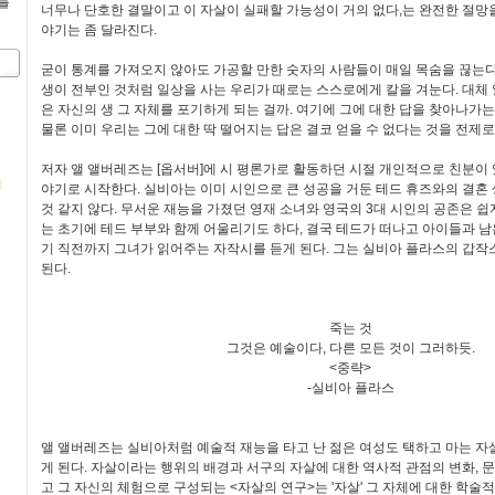
를
너무나 단호한 결말이고 이 자살이 실패할 가능성이 거의 없다,는 완전한 절망
야기는 좀 달라진다.
굳이 통계를 가져오지 않아도 가공할 만한 숫자의 사람들이 매일 목숨을 끊는다,
생이 전부인 것처럼 일상을 사는 우리가 때로는 스스로에게 칼을 겨눈다. 대체 
은 자신의 생 그 자체를 포기하게 되는 걸까. 여기에 그에 대한 답을 찾아나가는
물론 이미 우리는 그에 대한 딱 떨어지는 답은 결코 얻을 수 없다는 것을 전제로
저자 앨 앨버레즈는 [옵서버]에 시 평론가로 활동하던 시절 개인적으로 친분이
야기로 시작한다. 실비아는 이미 시인으로 큰 성공을 거둔 테드 휴즈와의 결혼
것 같지 않다. 무서운 재능을 가졌던 영재 소녀와 영국의 3대 시인의 공존은 쉽
는 초기에 테드 부부와 함께 어울리기도 하다, 결국 테드가 떠나고 아이들과 
기 직전까지 그녀가 읽어주는 자작시를 듣게 된다. 그는 실비아 플라스의 갑작
된다.
죽는 것
그것은 예술이다, 다른 모든 것이 그러하듯.
<중략>
-실비아 플라스
앨 앨버레즈는 실비아처럼 예술적 재능을 타고 난 젊은 여성도 택하고 마는 자
게 된다. 자살이라는 행위의 배경과 서구의 자살에 대한 역사적 관점의 변화, 
고 그 자신의 체험으로 구성되는 <자살의 연구>는 '자살' 그 자체에 대한 학