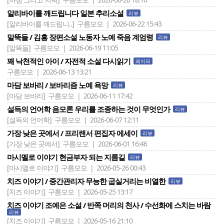
알리바이를 깨드립니다 일본 추리소설
리뷰
[알리바이를 깨드립니..]
구름모모 | 2026-06-22 15:43
말뚝들 / 김흥 장편소설 노동자 노예 죽음 계엄령
리뷰
[말뚝들]
구름모모 | 2026-06-19 11:05
꽤 낙천적인 아이 / 자전적 소설 다시읽기
페이퍼
구름모모 | 2026-06-13 13:21
마담 보바리 / 보바리즘 노예 욕망
리뷰
[마담 보바리]
구름모모 | 2026-06-11 17:42
설득의 언어학 음모론 우리를 조종하는 것이 무엇인가
리뷰
[설득의 언어학]
구름모모 | 2026-06-07 12:11
가장 낮은 곳에서 / 프리랜서 편집자 에세이
리뷰
[가장 낮은 곳에서]
구름모모 | 2026-06-01 16:46
마시멜로 이야기 현금부자 되는 지름길
리뷰
[마시멜로 이야기]
구름모모 | 2026-05-26 00:43
치즈 이야기 / 중간관리자 무능한 굽실거리는 비열한
리뷰
[치즈 이야기]
구름모모 | 2026-05-25 13:17
치즈 이야기 조예은 소설 / 반쪽 머리의 천사 / 수선화에 스치는 바람
리뷰
[치즈 이야기]
구름모모 | 2026-05-16 21:10