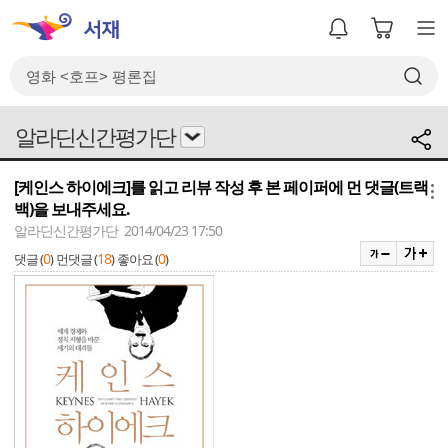
알라딘신간평가단
[케인스 하이에크]를 읽고 리뷰 작성 후 본 페이퍼에 먼 댓글(트랙
메뉴
백)을 보내주세요.
알라딘신간평가단 2014/04/23 17:50
0
18
0
댓글 (
)
먼댓글 (
)
좋아요 (
)