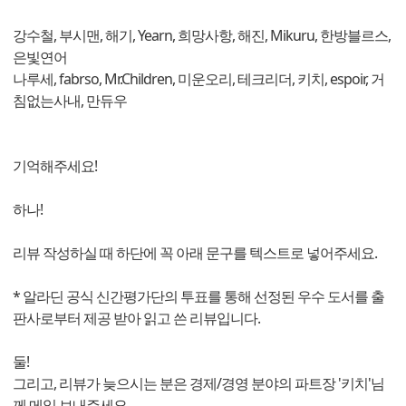
강수철, 부시맨, 해기, Yearn, 희망사항, 해진, Mikuru, 한방블르스,
은빛연어
나루세, fabrso, Mr.Children, 미운오리, 테크리더, 키치, espoir, 거
침없는사내, 만듀우
기억해주세요!
하나!
리뷰 작성하실 때 하단에 꼭 아래 문구를 텍스트로 넣어주세요.
* 알라딘 공식 신간평가단의 투표를 통해 선정된 우수 도서를 출
판사로부터 제공 받아 읽고 쓴 리뷰입니다.
둘!
그리고, 리뷰가 늦으시는 분은 경제/경영 분야의 파트장 '키치'님
께 메일 보내주세요.