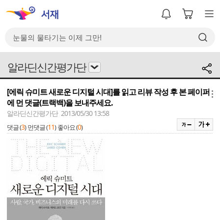
알라딘신간평가단
[에릭 슈미트 새로운 디지털 시대]를 읽고 리뷰 작성 후 본 페이퍼
메뉴
에 먼 댓글(트랙백)을 보내주세요.
알라딘신간평가단 2013/05/30 13:58
3
11
0
댓글 (
)
먼댓글 (
)
좋아요 (
)