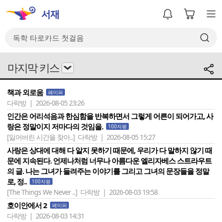
마지막 키스
책과 외로움
페이퍼
다락방 | 2026-08-05 23:26
인간은 어리석음과 한심함을 반복하면서 그렇게 어른이 되어가고, 사
랑은 정말이지 저마다의 것임을.
100자평
[잃어버린 시간을 찾아..]
다락방 | 2026-08-05 15:27
사랑은 상대에 대해 다 알지 못하기 때문에, 우리가 다 말하지 않기 때
문에 지속된다. 언제나처럼 너무나 아름다운 엘리자베스 스트라우트
의 글. 나는 그녀가 들려주는 이야기를 그리고 그녀의 문장들을 정말
로, 정..
100자평
[The Things We Never ..]
다락방 | 2026-08-03 19:58
호이안에서 2
페이퍼
다락방 | 2026-08-03 14:31