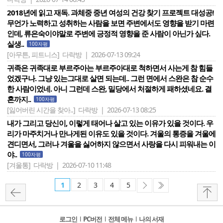
2018년에 읽고 재독. 과체중 중년 여성의 건강 찾기 프로젝트 대성공!
무언가 노력하고 성취하는 사람을 보면 주변에서도 영향을 받기 마련
인데, 류은숙이야말로 주변에 긍정적 영향을 준 사람이 아닌가 싶다.
실생..
100자평
[아무튼, 피트니스]
다락방 | 2026-07-13 09:24
귀족은 귀족대로 부르주아는 부르주아대로 척하면서 사는게 참 힘들
었겠구나. 그냥 있는그대로 살면 되는데.. 그런 면에서 스완은 참 순수
한 사람이었네. 아니 그런데 스완, 밀당에서 처절하게 패하셨네요. 결
혼까지..
100자평
[잃어버린 시간을 찾아..]
다락방 | 2026-07-13 08:25
내가 그리고 당신이, 이렇게 태어나 살고 있는 이유가 있을 것이다. 우
리가 마주치거나 만나게된 이유도 있을 것이다. 겨울의 통증을 겨울에
견디면서, 그러나 겨울을 싫어하지 않으면서 사랑을 다시 피워내는 이
야..
100자평
[겨울통]
다락방 | 2026-07-10 11:48
1
2
3
4
5
로그인
l
PC버전
l
전체 메뉴
l
나의 서재