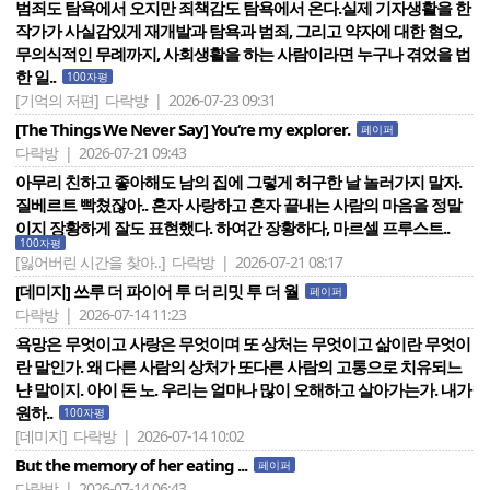
범죄도 탐욕에서 오지만 죄책감도 탐욕에서 온다.실제 기자생활을 한
작가가 사실감있게 재개발과 탐욕과 범죄, 그리고 약자에 대한 혐오,
무의식적인 무례까지, 사회생활을 하는 사람이라면 누구나 겪었을 법
한 일..
100자평
[기억의 저편]
다락방 | 2026-07-23 09:31
[The Things We Never Say] You‘re my explorer.
페이퍼
다락방 | 2026-07-21 09:43
아무리 친하고 좋아해도 남의 집에 그렇게 허구한 날 놀러가지 말자.
질베르트 빡쳤잖아.. 혼자 사랑하고 혼자 끝내는 사람의 마음을 정말
이지 장황하게 잘도 표현했다. 하여간 장황하다, 마르셀 프루스트..
100자평
[잃어버린 시간을 찾아..]
다락방 | 2026-07-21 08:17
[데미지] 쓰루 더 파이어 투 더 리밋 투 더 월
페이퍼
다락방 | 2026-07-14 11:23
욕망은 무엇이고 사랑은 무엇이며 또 상처는 무엇이고 삶이란 무엇이
란 말인가. 왜 다른 사람의 상처가 또다른 사람의 고통으로 치유되느
냔 말이지. 아이 돈 노. 우리는 얼마나 많이 오해하고 살아가는가. 내가
원하..
100자평
[데미지]
다락방 | 2026-07-14 10:02
But the memory of her eating ...
페이퍼
다락방 | 2026-07-14 06:43