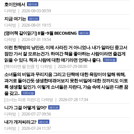
호이안에서
페이퍼
다락방 | 2026-08-03 00:59
지금 여기는
페이퍼
다락방 | 2026-08-01 19:15
[영어책 같이읽기] 8월~9월 BECOMING
페이퍼
다락방 | 2026-07-31 19:54
이런 헌책방의 낭만은, 이제 사라진 거 아니었나. 내가 알라딘 중고서
점만 가서 잘 모르는건가. 하여간 책을 좋아하는 사람이라면 즐겁게
읽을 수 있다. 책과 사람에 대한 얘기라면 언제나 좋다.
100자평
[책이라면 팔 만큼 1]
다락방 | 2026-07-29 08:00
소녀들의 비밀과 무리지음 그리고 단짝에 대한 욕망이야 말해 뭐해,
과거로 돌아간듯 생생한데겪어보지 못한 비밀에 대한 것까지도 이토
록 생생할 일인가. 이렇게 소녀들은 자란다, 가슴 속에 사실은 다른 꿈
을 갖고..
100자평
[소녀는 따로 자란다]
다락방 | 2026-07-28 17:34
니가 그걸 어떻게 알어?
페이퍼
다락방 | 2026-07-27 09:56
내가 개저씨라고?
페이퍼
다락방 | 2026-07-24 11:37