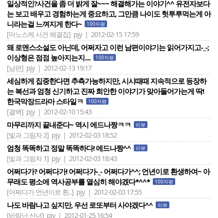
일상적인?사건을 좀 더 밝게 잘~~~ 해결해가는 이야기^^ 유전자보다
는 보고 배우고 경험하는게 중요하고, 그만큼 나이도 헛투루먹는게 아
니라는걸 느껴지게 한다~
100자평
[마노스케 사건 해결집]
pjy | 2012-02-15 17:59
왜 로맨스소설도 아닌데, 어쩌자고 이런 남편이야기는 읽어가지고-_-;
이상형은 점점 높아지는지....
100자평
[남편]
pjy | 2012-02-13 19:17
세심하게 집중한다면 추측가능하지만, 시시때때 지속적으로 등장하
는 복선과 엄청 신기하고 진짜 희안한 이야기가 맞아들어가는게 딱!
한국막장드라마 스타일ㅋ
100자평
[결백]
pjy | 2012-02-10 15:43
마무리까지 끝내준다~ 역시 에드나짱ㅋㅋ
리뷰
[빛과 그림자 2]
pjy | 2012-02-03 18:52
엄청 똑똑하고 정말 똑똑하다! 에드나짱^^
리뷰
[빛과 그림자 1]
pjy | 2012-02-03 18:43
어쩌다가? 어쩌다가! 어쩌다가-_- 어쩌다가^^; 언년이로 환생하여~ 아
무래도 평소에 역사공부를 열심히 해야겠다*^^*
100자평
[어쩌다가 언년이로 환..]
pjy | 2012-02-03 17:55
나도 바람나고 싶지만, 우선 로또부터 사야겠다^^
리뷰
[바람난 선녀]
pjy | 2012-01-25 16:54