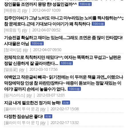
장인물들 조연까지 몽땅 한! 성질인걸까^^
100자평
[해중림 2]
pjy | 2012-04-07 10:09
집주인아씨가 그냥 노비도 아니고 마누라있는 노비를 짝사랑하는^^;;
참 문제로다..근데 기대보다 이야기가 꽤 칙칙하다
100자평
[해중림 1]
pjy | 2012-04-07 09:52
기승전결 확실하고 재미는 있는데....그래도 조연은 좀 많이 안타깝다!
시대물은 아님
100자평
[청국비담]
pjy | 2012-04-07 09:50
전체적으로 칙칙하지만 재밌다^^; 여자는 똑똑하고 무섭고~ 남편은
정말 신중하게 잘 골라야한다....
100자평
[얼음꽃]
pjy | 2012-03-10 17:56
여백없고 작은글씨 빼곡~ 읽기전에는 이 두꺼운 책을 과연,,,이랬으나
막장에막장 인생 참 파란만장하다~ 애증이 돋보이는 정말 재밌는 이
야기! 끝까지 손에서 놓을수가 없다..
100자평
[핑거스미스]
pjy | 2012-03-07 12:01
지금 내게 필요한건 정가의 능력!
리뷰
[플라이 미 투 더 문 2]
pjy | 2012-02-17 15:08
다정한 짐승남은 좋다!
리뷰
[플라이 미 투 더 문 1]
pjy | 2012-02-17 13:32