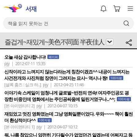
즐겁게~재밌게~美色不同面 半夜佳人
오늘 새삼 감사합니다!
페이퍼
pjy | 2012-07-11 15:35
신작이라고 느껴지지 않는다라는게 칭찬이겠죠^^ 내공이 느껴지는
사건전개와 사진처럼 장면이 그려지는 묘사~ 역시나 짱!
100자평
[셜록 홈즈 : 실크 하..]
pjy | 2012-04-25 11:46
이야기속 스케일이 엄청나게 글로벌~반전의 연속! 여자주인공도 굉
장한 비중인데 영화에서는 주인공싸움에 밀린거였구나...^^;
100자평
[본 아이덴티티 2]
pjy | 2012-04-07 10:15
재밌었고 멋진 영화였는데 그냥 영화일뿐이었다. 우와~~~~ 책이 훨씬
더 환상적이다^^
100자평
[본 아이덴티티 1]
pjy | 2012-04-07 10:12
뭐, 나름 참았으니 얌전히 기다릴수가 없었던건 알겠는데 어쩌자고 등