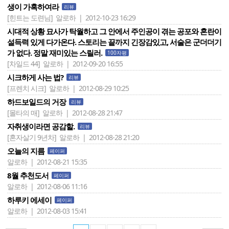
생이 가혹하여라
리뷰
[힌트는 도련님]
알로하 | 2012-10-23 16:29
시대적 상황 묘사가 탁월하고 그 안에서 주인공이 겪는 공포와 혼란이
설득력 있게 다가온다. 스토리는 끝까지 긴장감있고, 서술은 군더더기
가 없다. 정말 재미있는 스릴러.
100자평
[차일드 44]
알로하 | 2012-09-20 16:55
시크하게 사는 법?
리뷰
[프렌치 시크]
알로하 | 2012-08-29 10:25
하드보일드의 거장
리뷰
[몰타의 매]
알로하 | 2012-08-28 21:47
자취생이라면 공감할.
리뷰
[혼자살기 9년차]
알로하 | 2012-08-28 21:20
오늘의 지름
페이퍼
알로하 | 2012-08-21 15:35
8월 추천도서
페이퍼
알로하 | 2012-08-06 11:16
하루키 에세이
페이퍼
알로하 | 2012-08-03 15:41