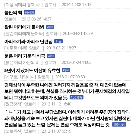
[지상 최대의 경제 사..]
알로하 | 2014-12-08 17:13
불안의 책
페이퍼
알로하 | 2013-03-26 14:37
잘린 머리에게 물어봐
리뷰
[잘린 머리에게 물어봐]
알로하 | 2013-03-21 18:39
아리스가와 아리스 단편집
리뷰
[어두운 여관]
알로하 | 2013-03-21 18:27
붉은 머리 가문의 비극
리뷰
[붉은 머리 가문의 비..]
알로하 | 2013-01-24 11:03
5년이 지났어도 여전히 유효한
리뷰
[거꾸로, 희망이다]
알로하 | 2013-01-07 09:30
경제상식이 부족한 나에겐 여러가지 깨달음을 준 책. 대안이 없는데
보면 뭐하냐고 하는데, 현실을 직시하는 것부터가 문제해결의 시작일
테니 그것만으로도 의미가 있을 듯.
100자평
[월급전쟁]
알로하 | 2012-11-12 16:40
｀나｀가 차고 넘쳐서 부담스럽다. 이해하기 어려운 주인공의 집착과
과대망상을 계속 보고 있자면 질린다. 대화가 아닌 한사람의 일방적인
연설을 듣고 있는 느낌. 문제는 연설 주제도 식상하다는 것.
100자평
[오토픽션]
알로하 | 2012-11-07 09:19